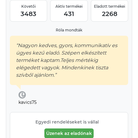
Követői
Aktív termékei
Eladott termékei
3483
431
2268
Róla mondták
“Nagyon kedves, gyors, kommunikatív es
ügyes kezű eladó. Szépen elkészített
terméket kaptam.Teljes mértékig
elégedett vagyok. Mindenkinek tiszta
szívből ajánlom.”
kavics75
Egyedi rendeléseket is vállal
Üzenek az eladónak