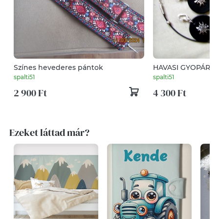
Színes hevederes pántok
HAVASI GYOPÁROS Ékszersze
bőrből
spalti51
spalti51
2 900 Ft
4 300 Ft
Ezeket láttad már?