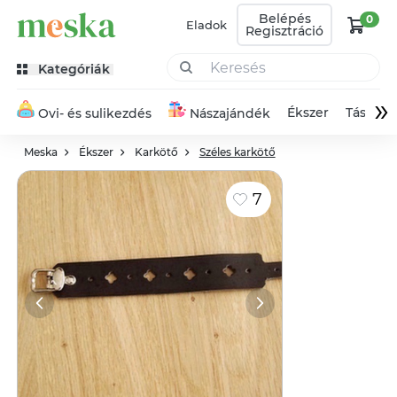
Belépés
0
Eladok
Regisztráció
Kategóriák
»
Ékszer
Táska
Ovi- és sulikezdés
Nászajándék
Meska
Ékszer
Karkötő
Széles karkötő
7