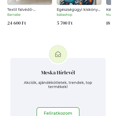
Textil falvédő-
Egészségügyi kiskönyv
Kézze
faliszőnyeg kisfiúknak
borító névvel
gyön
Barnabe
babashop
NuraJ
hegyvidék mintával
24 600 Ft
5 700 Ft
18 70
Meska Hírlevél
Akciók, ajándékötletek, trendek, top
termékek!
Feliratkozom