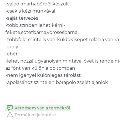
-valódi marhabőrből készült
-csakis kézi munkával
-saját tervezés
-több színben lehet kérni-
fekete,sötétbarna,vörösesbarna,
-többféle minta is van-küldök képet róla,ha van rá
igény
fehér
-lehet hozzá ugyanolyan mintával övet is rendelni-
az fönt van külön a boltomban
-nem igényel különleges tárolást
-ápolásához színtelen bőrápoló zselét ajánlok
Kérdésem van a termékről
Termék bejelentése