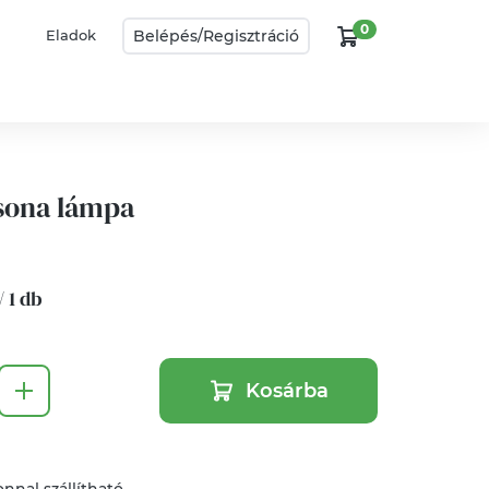
0
Belépés/
Regisztráció
Eladok
sona lámpa
/ 1 db
Kosárba