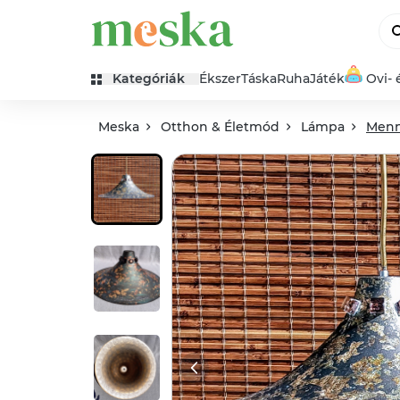
Kategóriák
Ékszer
Táska
Ruha
Játék
Ovi- 
Meska
Otthon & Életmód
Lámpa
Menn