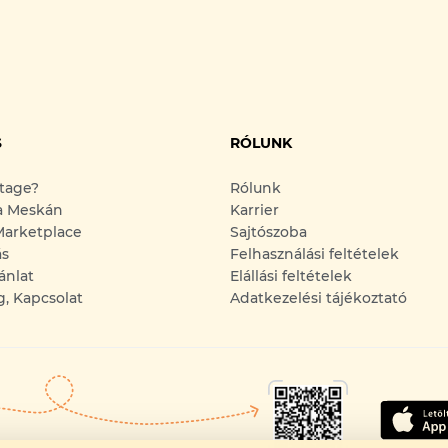
S
RÓLUNK
ntage?
Rólunk
a Meskán
Karrier
arketplace
Sajtószoba
ás
Felhasználási feltételek
ánlat
Elállási feltételek
g, Kapcsolat
Adatkezelési tájékoztató