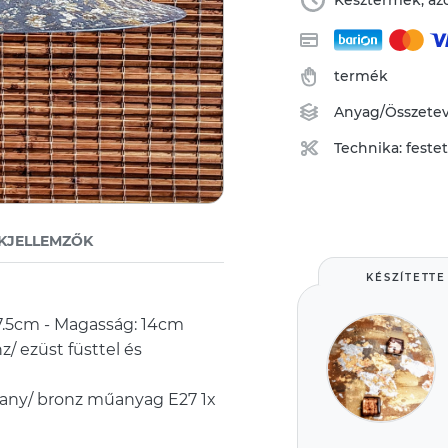
Késztermék, azo
termék
Anyag/Összete
Technika:
feste
KJELLEMZŐK
KÉSZÍTETTE
37.5cm - Magasság: 14cm
z/ ezüst füsttel és
rany/ bronz műanyag E27 1x