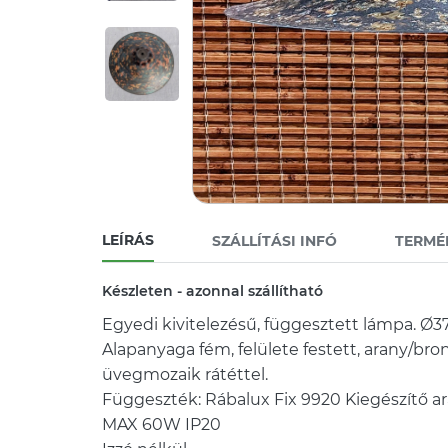
LEÍRÁS
SZÁLLÍTÁSI INFÓ
TERMÉ
Készleten - azonnal szállítható
Egyedi kivitelezésű, függesztett lámpa. Ø
Alapanyaga fém, felülete festett, arany/bron
üvegmozaik rátéttel.
Függeszték: Rábalux Fix 9920 Kiegészítő a
MAX 60W IP20