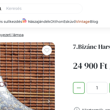
és sulikezdés
Nászajándék
Otthon
Esküvő
Vintage
Blog
yezeti lámpa
7.Bizánc Har
24 900 Ft