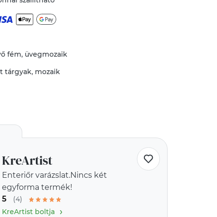
nnal szállítható
vő
fém
,
üvegmozaik
tt tárgyak
,
mozaik
KreArtist
Enteriőr varázslat.Nincs két
egyforma termék!
5
(4)
›
KreArtist boltja