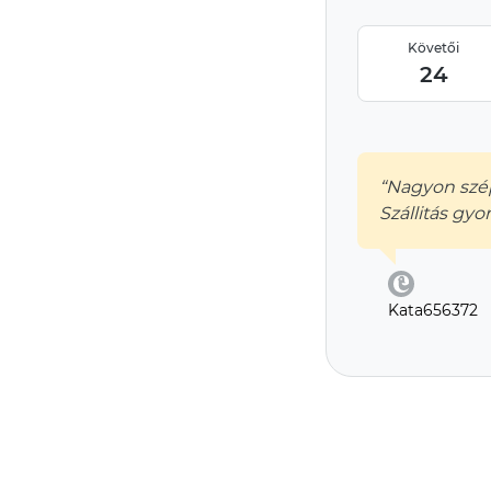
Követői
24
“Nagyon szép
Szállitás gyo
Kata656372