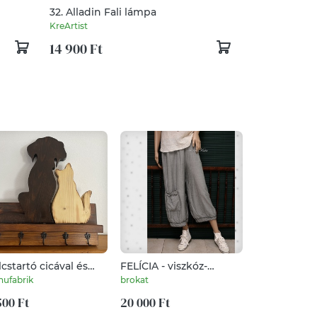
32. Alladin Fali lámpa
KreArtist
14 900 Ft
cstartó cicával és
FELÍCIA - viszkóz-
Tigrisszem 
tyával
selyem gömb-nadrág
turmalin pá
ufabrik
brokat
LimitShine
karkötő szet
500 Ft
20 000 Ft
védelmező 
8 990 Ft