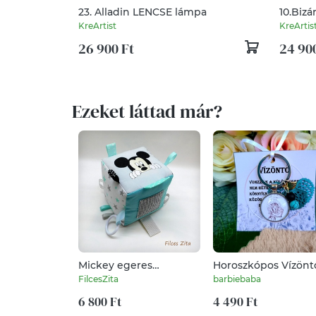
23. Alladin LENCSE lámpa
10.Biz
KreArtist
KreArtis
26 900 Ft
24 90
Ezeket láttad már?
Mickey egeres
Horoszkópos Vízönt
babakocka hímzett
kulcstartó
FilcesZita
barbiebaba
névvel is
6 800 Ft
4 490 Ft