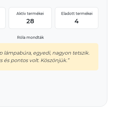
Aktív termékei
Eladott termékei
28
4
Róla mondták
 lámpabúra, egyedi, nagyon tetszik.
rs és pontos volt. Köszönjük.”