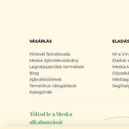
VÁSÁRLÁS
ELADÁ
Hírlevél feliratkozás
Mi a Vi
Meska Ajándékutalvány
Eladok 
Legnépszerűbb termékek
Meska M
Blog
Díjszab
Ajándékötletek
Médiaaj
Tematikus válogatások
Segítsé
Kategóriák
Töltsd le a Meska
alkalmazását