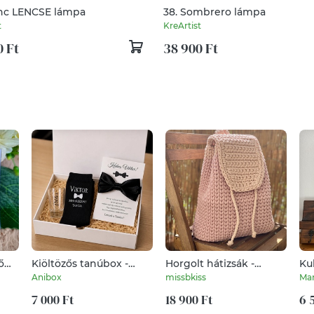
ánc LENCSE lámpa
38. Sombrero lámpa
t
KreArtist
0 Ft
38 900 Ft
ő
Kiöltözős tanúbox -
Horgolt hátizsák -
Kul
zokni, pálinkáspohár,
púder-lazac
ku
Anibox
missbkiss
Man
csokornyakkendős
felkérőlap (TANU2)
7 000 Ft
18 900 Ft
6 