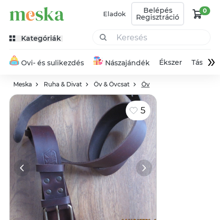
Belépés
0
Eladok
Regisztráció
Kategóriák
»
Ékszer
Táska
Ovi- és sulikezdés
Nászajándék
Meska
Ruha & Divat
Öv & Övcsat
Öv
5