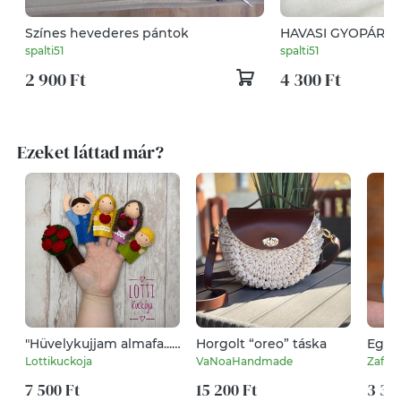
Színes hevederes pántok
HAVASI GYOPÁROS Ékszersze
bőrből
spalti51
spalti51
2 900 Ft
4 300 Ft
Ezeket láttad már?
"Hüvelykujjam almafa..."
Horgolt “oreo” táska
Egyed
ujjbáb készlet
néni 
Lottikuckoja
VaNoaHandmade
Zafirc
aján
7 500 Ft
15 200 Ft
3 34