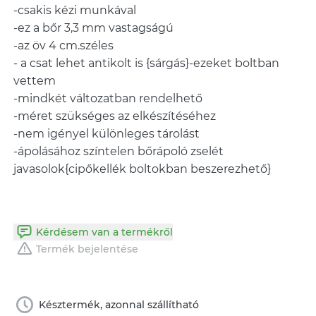
-csakis kézi munkával
-ez a bőr 3,3 mm vastagságú
-az öv 4 cm.széles
- a csat lehet antikolt is {sárgás}-ezeket boltban
vettem
-mindkét változatban rendelhető
-méret szükséges az elkészítéséhez
-nem igényel különleges tárolást
-ápolásához színtelen bőrápoló zselét
javasolok{cipőkellék boltokban beszerezhető}
Kérdésem van a termékről
Termék bejelentése
Késztermék, azonnal szállítható