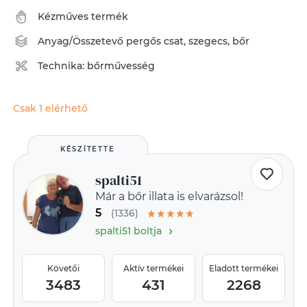
Kézműves termék
Anyag/Összetevő
pergős csat
,
szegecs
,
bőr
Technika:
bőrművesség
Csak 1 elérhető
KÉSZÍTETTE
spalti51
Már a bőr illata is elvarázsol!
5
(1336)
›
spalti51 boltja
Követői
Aktív termékei
Eladott termékei
3483
431
2268