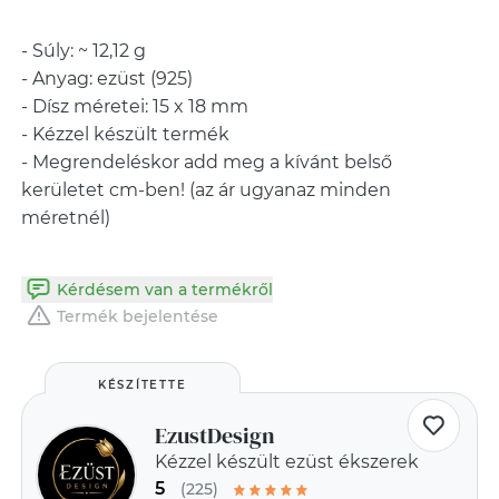
- Súly: ~ 12,12 g
- Anyag: ezüst (925)
- Dísz méretei: 15 x 18 mm
- Kézzel készült termék
- Megrendeléskor add meg a kívánt belső
kerületet cm-ben! (az ár ugyanaz minden
méretnél)
Kérdésem van a termékről
Termék bejelentése
KÉSZÍTETTE
EzustDesign
Kézzel készült ezüst ékszerek
5
(225)