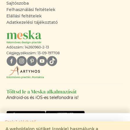
Sajtószoba
Felhasználási feltételek
Elállási feltételek
Adatkezelési tájékoztató
Adószám: 14260960-2-13
Cégjegyzékszám: 13-09-197708
Kézműves piactér, Románia
Töltsd le a Meska alkalmazását
Android-os és iOS-es telefonodra is!
Csak 1 elérhető
A weboldalon sütiket (cookie) használunk a
Rendelhető: