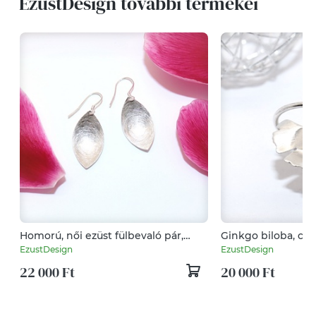
EzustDesign további termékei
Homorú, női ezüst fülbevaló pár,
Ginkgo biloba, csis
karcolt mintával (EF.005)
gyűrű, állítható (E
EzustDesign
EzustDesign
22 000 Ft
20 000 Ft