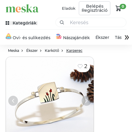
Belépés
0
Eladok
Regisztráció
Kategóriák
»
Ékszer
Táska
Ovi- és sulikezdés
Nászajándék
Meska
Ékszer
Karkötő
Karperec
2