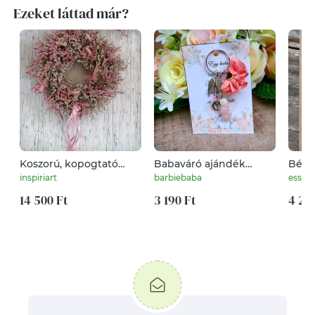
Ezeket láttad már?
Koszorú, kopogtató
Babaváró ajándék
Bélye
fehér-rózsaszín
kulcstartó rózsaszín
inspiriart
barbiebaba
essixx
14 500 Ft
3 190 Ft
4 20