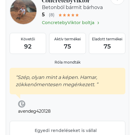
ConcretebyViktor
Betonból bármit bárhova
5
(8)
›
ConcretebyViktor boltja
Követői
Aktív termékei
Eladott termékei
92
75
75
Róla mondták
“Szép, olyan mint a képen. Hamar,
zökkenőmentesen megérkezett. ”
avendeg420128
Egyedi rendeléseket is vállal