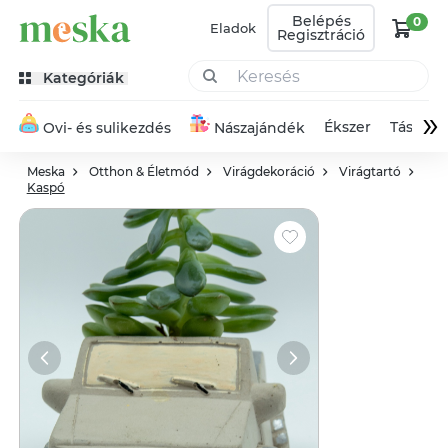
Belépés
0
Eladok
Regisztráció
Kategóriák
»
Ékszer
Táska
Ovi- és sulikezdés
Nászajándék
Meska
Otthon & Életmód
Virágdekoráció
Virágtartó
Kaspó