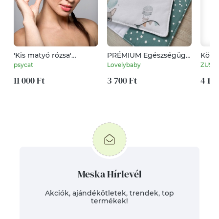
'Kis matyó rózsa'
PRÉMIUM Egészségügyi
Köny
fülbevaló
kiskönyv borító
sosem
psycat
Lovelybaby
ZUSKA
"Bulldog"
11 000 Ft
3 700 Ft
4 190
Meska Hírlevél
Akciók, ajándékötletek, trendek, top
termékek!