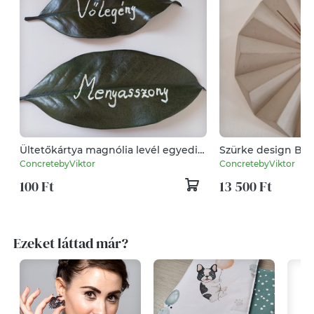
Ültetőkártya magnólia levél egyedi
Szürke design Beto
névre szóló dekorkártya
mutatókkal egyedi
ConcretebyViktor
ConcretebyViktor
100 Ft
13 500 Ft
Ezeket láttad már?