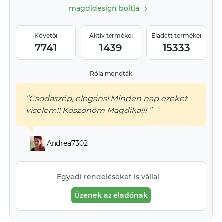
›
magdidesign boltja
Követői
Aktív termékei
Eladott termékei
7741
1439
15333
Róla mondták
“Csodaszép, elegáns! Minden nap ezeket
viselem!! Köszönöm Magdika!!! ”
Andrea7302
Egyedi rendeléseket is vállal
Üzenek az eladónak