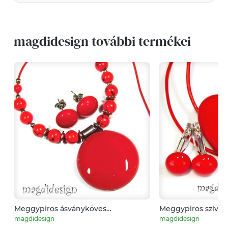
magdidesign további termékei
Meggypiros ásványköves
Meggypiros szív üvegékszer szett,
üvegékszer szett nyaklánc, stiftes
medál, kapcsos fü
magdidesign
magdidesign
fülbevaló