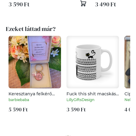
3 590 Ft
3 490 Ft
Ezeket láttad már?
Keresztanya felkérő
Fuck this shit macskás
Cipz
kulcstartó rózsakvarc
bögre
gyön
barbiebaba
LillyGiftsDesign
Neked
5 590 Ft
3 590 Ft
4 00