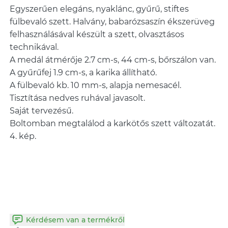
Egyszerűen elegáns, nyaklánc, gyűrű, stiftes
fülbevaló szett. Halvány, babarózsaszín ékszerüveg
felhasználásával készült a szett, olvasztásos
technikával.
A medál átmérője 2.7 cm-s, 44 cm-s, bőrszálon van.
A gyűrűfej 1.9 cm-s, a karika állítható.
A fülbevaló kb. 10 mm-s, alapja nemesacél.
Tisztítása nedves ruhával javasolt.
Saját tervezésű.
Boltomban megtalálod a karkötős szett változatát.
4. kép.
Kérdésem van a termékről