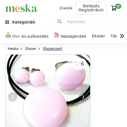
Belépés
0
Eladok
Regisztráció
Kategóriák
»
Ékszer
Táska
Ovi- és sulikezdés
Nászajándék
Meska
Ékszer
Ékszerszett
6