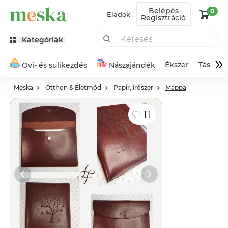
Belépés
0
Eladok
Regisztráció
Kategóriák
»
Ékszer
Táska
Ovi- és sulikezdés
Nászajándék
Meska
Otthon & Életmód
Papír, írószer
Mappa
11