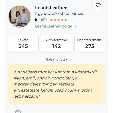
LeanisLeather
Egy időtálló stílus kincsei
5
(91)
›
LeanisLeather boltja
Követői
Aktív termékei
Eladott termékei
545
142
273
Róla mondták
“Csodálatos munkát kaptam a készítőktől,
olyan, amilyennek gondoltam, a
megrendelés minden részlete
egyeztetésre került. Szép munka, öröm
lesz haszálni”