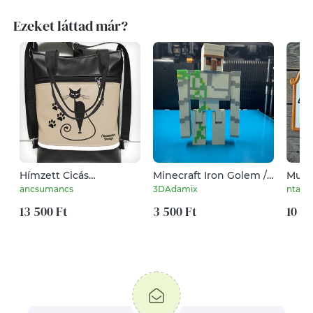
Ezeket láttad már?
Hímzett Cicás
Minecraft Iron Golem /
Must
tappancsos 4in1
Vas gólem
...ke
ancsumancs
3DAdamix
ntake
Hátizsák Univerzális
Táska Fekete-drapp
13 500 Ft
3 500 Ft
10 50