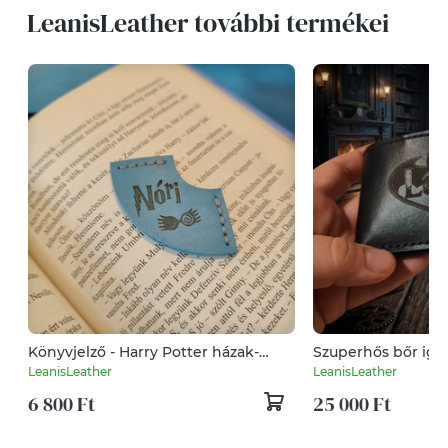
LeanisLeather további termékei
Könyvjelző - Harry Potter házak-
Szuperhős bőr igaz
Saját névvel
személyre szabható
LeanisLeather
LeanisLeather
kártyatartóval
6 800 Ft
25 000 Ft