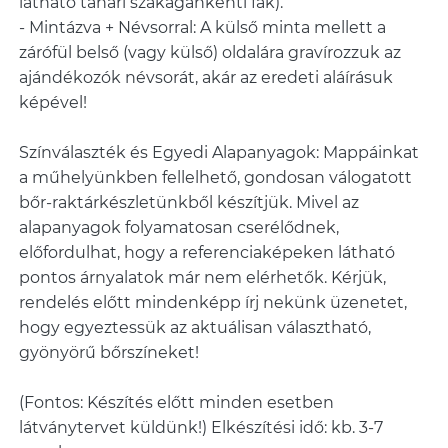
látható tanári szakágankénti fák).
- Mintázva + Névsorral: A külső minta mellett a
zárófül belső (vagy külső) oldalára gravírozzuk az
ajándékozók névsorát, akár az eredeti aláírásuk
képével!
Színválaszték és Egyedi Alapanyagok: Mappáinkat
a műhelyünkben fellelhető, gondosan válogatott
bőr-raktárkészletünkből készítjük. Mivel az
alapanyagok folyamatosan cserélődnek,
előfordulhat, hogy a referenciaképeken látható
pontos árnyalatok már nem elérhetők. Kérjük,
rendelés előtt mindenképp írj nekünk üzenetet,
hogy egyeztessük az aktuálisan választható,
gyönyörű bőrszíneket!
(Fontos: Készítés előtt minden esetben
látványtervet küldünk!) Elkészítési idő: kb. 3-7