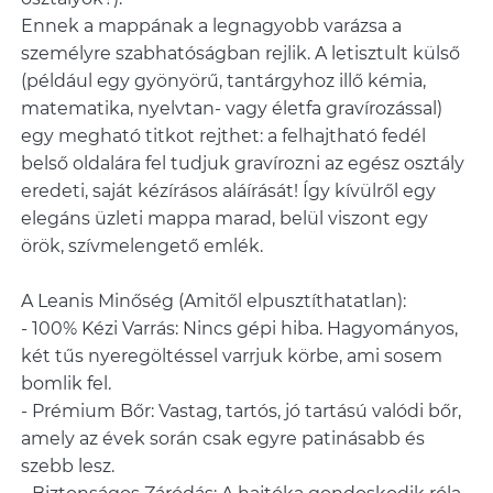
Ennek a mappának a legnagyobb varázsa a
személyre szabhatóságban rejlik. A letisztult külső
(például egy gyönyörű, tantárgyhoz illő kémia,
matematika, nyelvtan- vagy életfa gravírozással)
egy megható titkot rejthet: a felhajtható fedél
belső oldalára fel tudjuk gravírozni az egész osztály
eredeti, saját kézírásos aláírását! Így kívülről egy
elegáns üzleti mappa marad, belül viszont egy
örök, szívmelengető emlék.
A Leanis Minőség (Amitől elpusztíthatatlan):
- 100% Kézi Varrás: Nincs gépi hiba. Hagyományos,
két tűs nyeregöltéssel varrjuk körbe, ami sosem
bomlik fel.
- Prémium Bőr: Vastag, tartós, jó tartású valódi bőr,
amely az évek során csak egyre patinásabb és
szebb lesz.