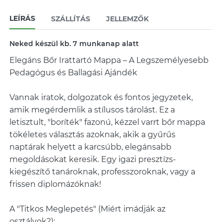
LEÍRÁS
SZÁLLÍTÁS
JELLEMZŐK
Neked készül kb. 7 munkanap alatt
Elegáns Bőr Irattartó Mappa – A Legszemélyesebb
Pedagógus és Ballagási Ajándék
Vannak iratok, dolgozatok és fontos jegyzetek,
amik megérdemlik a stílusos tárolást. Ez a
letisztult, "boríték" fazonú, kézzel varrt bőr mappa
tökéletes választás azoknak, akik a gyűrűs
naptárak helyett a karcsúbb, elegánsabb
megoldásokat keresik. Egy igazi presztízs-
kiegészítő tanároknak, professzoroknak, vagy a
frissen diplomázóknak!
A "Titkos Meglepetés" (Miért imádják az
osztályok?):