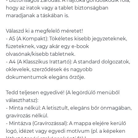
- Biztonságos Záródás: A hajtóka gondoskodik róla,
hogy az iratok vagy a tablet biztonságban
maradjanak a táskában is.
Válaszd ki a megfelelő méretet!
- A5 (A Kompakt): Tökéletes kisebb jegyzeteknek,
füzeteknek, vagy akár egy e-book
olvasónak/kisebb tabletnek.
- A4 (A Klasszikus Irattartó): A standard dolgozatok,
oklevelek, szerződések és nagyobb
dokumentumok elegáns őrzője.
Tedd teljesen egyedivé! (A legördülő menüből
választhatsz):
- Minta nélkül: A letisztult, elegáns bőr önmagában,
gravírozás nélkül.
- Mintázva (Gravírozással): A mappa elejére kerülő
logó, idézet vagy egyedi motívum (pl. a képeken