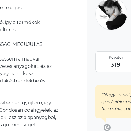
 cm magas
ó, így a termékek
eltérés.
SÁG, MEGÚJÚLÁS
Követői
rtessem a magyar
319
etes anyagokat, és az
nyagokból készített
ai lakástrendekbe és
“Nagyon szé
gördülékeny
évben én gyűjtöm, így
kezművespor
 Gondosan odafigyelek az
mék lesz az alapanyagból,
i a jó minőséget.