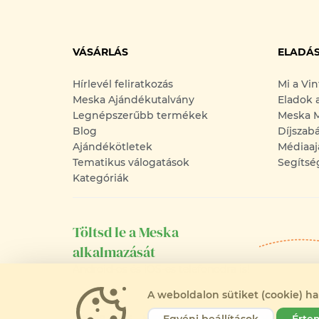
VÁSÁRLÁS
ELADÁ
Hírlevél feliratkozás
Mi a Vi
Meska Ajándékutalvány
Eladok 
Legnépszerűbb termékek
Meska M
Blog
Díjszab
Ajándékötletek
Médiaaj
Tematikus válogatások
Segítsé
Kategóriák
Töltsd le a Meska
alkalmazását
Android-os és iOS-es telefonodra is!
A weboldalon sütiket (cookie) h