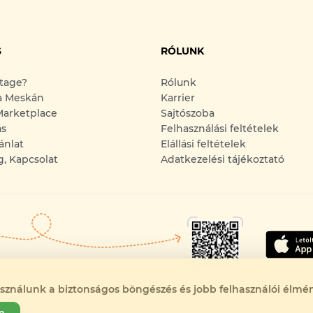
S
RÓLUNK
ntage?
Rólunk
a Meskán
Karrier
arketplace
Sajtószoba
ás
Felhasználási feltételek
ánlat
Elállási feltételek
g, Kapcsolat
Adatkezelési tájékoztató
asználunk a biztonságos böngészés és jobb felhasználói élmén