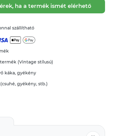
kérek, ha a termék ismét elérhető
nnal szállítható
rmék
 termék (Vintage stílusú)
vő
káka
,
gyékény
 (csuhé, gyékény, stb.)