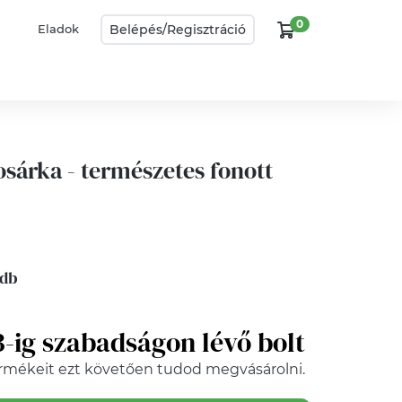
0
Belépés/
Regisztráció
Eladok
osárka - természetes fonott
 db
3-ig szabadságon lévő bolt
rmékeit ezt követően tudod megvásárolni.