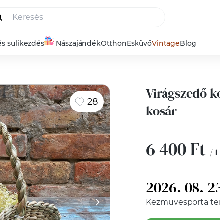
és sulikezdés
Nászajándék
Otthon
Esküvő
Vintage
Blog
Virágszedő k
28
kosár
6 400 Ft
/ 1
2026. 08. 2
Kezmuvesporta
te