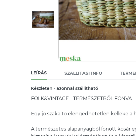
LEÍRÁS
SZÁLLÍTÁSI INFÓ
TERMÉ
Készleten - azonnal szállítható
FOLK&VINTAGE - TERMÉSZETBŐL FONVA
Egy jó szakajtó elengedhetetlen kelléke a 
A természetes alapanyagból fonott kosár 