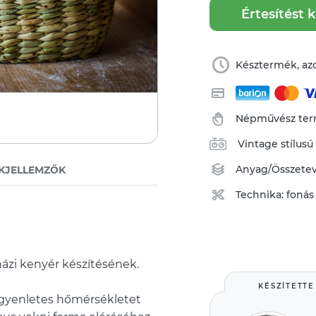
Értesítést 
Késztermék, azo
Népművész te
Vintage stílusú
Anyag/Összete
KJELLEMZŐK
Technika:
fonás
házi kenyér készítésének.
KÉSZÍTETTE
egyenletes hőmérsékletet