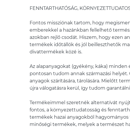
FENNTARTHATÓSÁG, KÖRNYEZETTUDATOS
Fontos missziónak tartom, hogy megisme
emberekkel a hazánkban fellelhető termész
azokban rejlő csodát. Hiszem, hogy ezen a
termékek időtállók és jól beilleszthetők m
divattermékek közé is.
Az alapanyagokat (gyékény, káka) minden 
pontosan tudom annak származási helyét.
anyagok szárítására, tárolására. Mielőtt ter
újra válogatásra kerül, így tudom garantáln
Termékeimmel szeretnék alternatívát nyújt
fontos, a környezettudatosság és fenntart
termékek hazai anyagokból hagyományos t