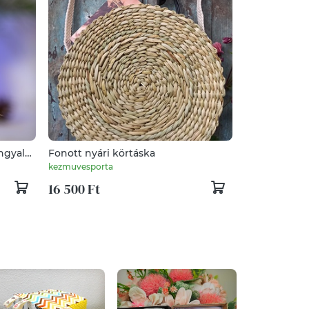
ngyal
Fonott nyári körtáska
kezmuvesporta
16 500 Ft