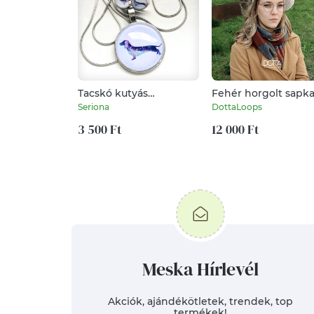
Tacskó kutyás
Fehér horgolt sapka
cabochon, üveglencsés
nőies svájci fazon -
Seriona
DottaLoops
füli és medál
vastag meleg téli
3 500 Ft
gyapjús fonalból
12 000 Ft
Meska Hírlevél
Akciók, ajándékötletek, trendek, top
termékek!