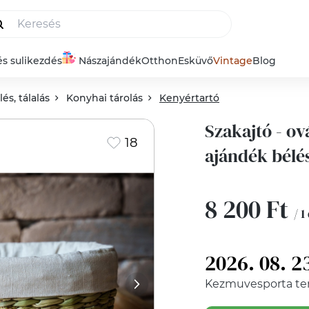
és sulikezdés
Nászajándék
Otthon
Esküvő
Vintage
Blog
és, tálalás
Konyhai tárolás
Kenyértartó
Szakajtó - ov
18
ajándék bélé
8 200 Ft
/ 1
2026. 08. 2
Kezmuvesporta
te