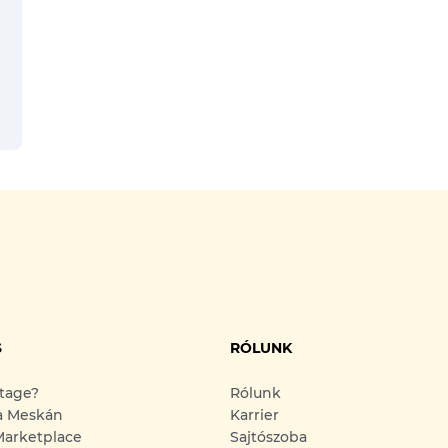
S
RÓLUNK
ntage?
Rólunk
a Meskán
Karrier
arketplace
Sajtószoba