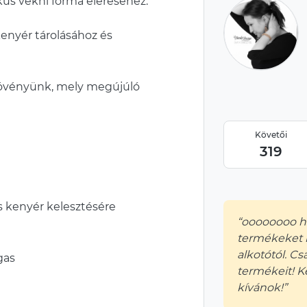
ikus vekni forma eléréséhez.
kenyér tárolásához és
 növényünk, mely megújúló
Követői
319
 kenyér kelesztésére
“oooooooo há
termékeket 
alkotótól. C
gas
termékeit! 
kívánok!”