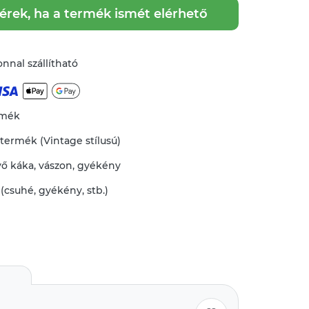
kérek, ha a termék ismét elérhető
nnal szállítható
rmék
 termék (Vintage stílusú)
vő
káka
,
vászon
,
gyékény
 (csuhé, gyékény, stb.)