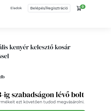
0
Belépés/
Regisztráció
Eladok
ális kenyér kelesztő kosár
ssel
 db
3-ig szabadságon lévő bolt
rmékeit ezt követően tudod megvásárolni.