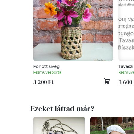
Fonott üveg
Tavasz
Készíts
kezmuvesporta
kezmuve
csuhéb
3 200 Ft
3 600 
Ezeket láttad már?