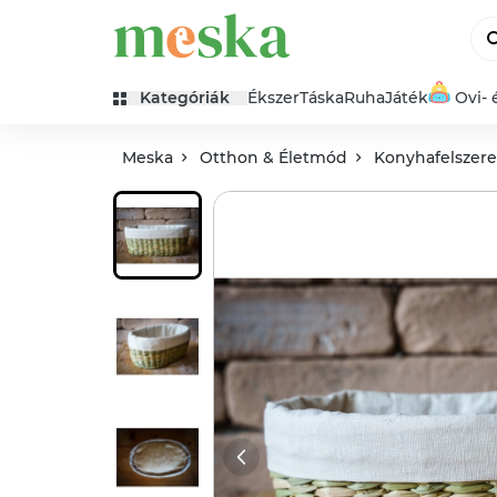
Kategóriák
Ékszer
Táska
Ruha
Játék
Ovi- 
Meska
Otthon & Életmód
Konyhafelszerel