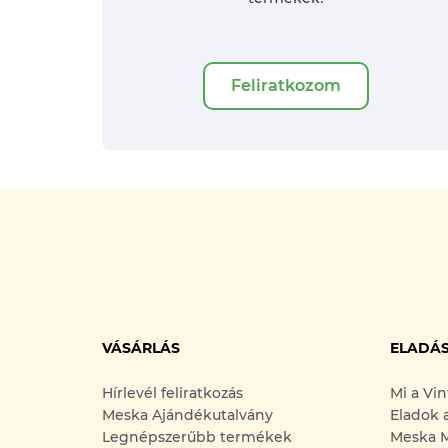
Feliratkozom
VÁSÁRLÁS
ELADÁ
Hírlevél feliratkozás
Mi a Vi
Meska Ajándékutalvány
Eladok 
Legnépszerűbb termékek
Meska M