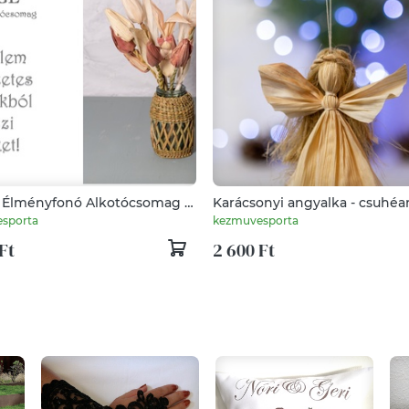
i Élményfonó Alkotócsomag -
Karácsonyi angyalka - csuhéa
 velem tulipánt és nyuszit
(3 db egy csomagban)
sporta
kezmuvesporta
ól
Ft
2 600 Ft