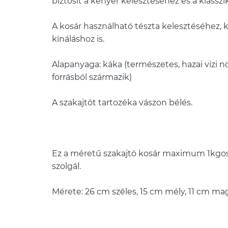
biztosít a kenyér kelésztéséhez és a klassz
A kosár használható tészta kelesztéséhez, 
kínáláshoz is.
Alapanyaga: káka (természetes, hazai vizi
forrásból származik)
A szakajtót tartozéka vászon bélés.
Ez a méretű szakajtó kosár maximum 1kgos
szolgál.
Mérete: 26 cm széles, 15 cm mély, 11 cm ma