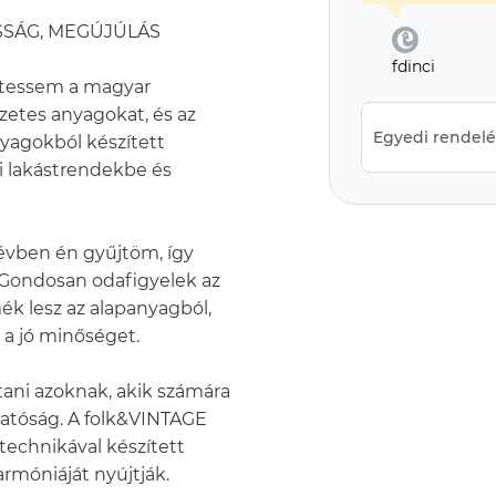
SÁG, MEGÚJÚLÁS
fdinci
rtessem a magyar
etes anyagokat, és az
Egyedi rendelés
nyagokból készített
ai lakástrendekbe és
évben én gyűjtöm, így
 Gondosan odafigyelek az
mék lesz az alapanyagból,
i a jó minőséget.
ani azoknak, akik számára
hatóság. A folk&VINTAGE
echnikával készített