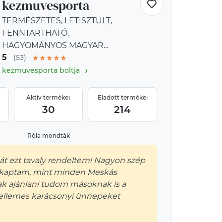
kezmuvesporta
TERMÉSZETES, LETISZTULT,
FENNTARTHATÓ,
HAGYOMÁNYOS MAGYAR
5
KÉZMŰVES TERMÉKEK
(53)
›
kezmuvesporta boltja
Aktív termékei
Eladott termékei
30
214
Róla mondták
t ezt tavaly rendeltem! Nagyon szép
kaptam, mint minden Meskás
sak ajánlani tudom másoknak is a
Kellemes karácsonyi ünnepeket