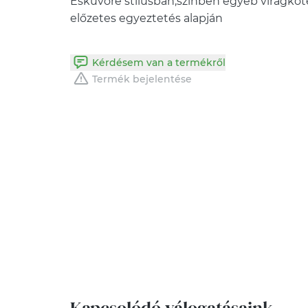
Esküvőre stílusban,színben egyéb virágköté
előzetes egyeztetés alapján
Kérdésem van a termékről
Termék bejelentése
Kapcsolódó válogatásaink