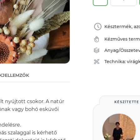
Késztermék, azo
Kézműves ter
Anyag/Összete
Technika:
virág
KJELLEMZŐK
t nyújtott csokor. A natúr
KÉSZÍTETTE
iónak vagy bohó esküvői
delésre.
más szalaggal is kérhető