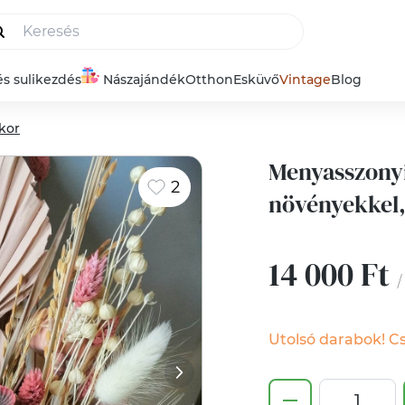
és sulikezdés
Nászajándék
Otthon
Esküvő
Vintage
Blog
kor
Menyasszonyi
2
növényekkel,
14 000 Ft
/
Utolsó darabok! Cs