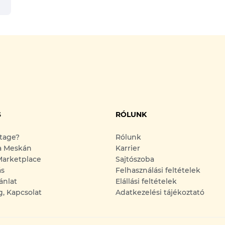
S
RÓLUNK
ntage?
Rólunk
a Meskán
Karrier
arketplace
Sajtószoba
ás
Felhasználási feltételek
ánlat
Elállási feltételek
g, Kapcsolat
Adatkezelési tájékoztató