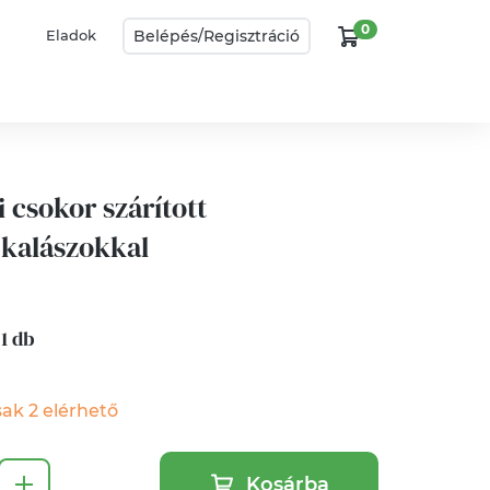
0
Belépés/
Regisztráció
Eladok
 csokor szárított
kalászokkal
 1 db
ak 2 elérhető
Kosárba