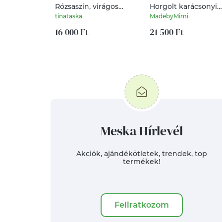
Rózsaszín, virágos
Horgolt karácsonyi
válltáska
gömb szett
tinataska
MadebyMimi
16 000 Ft
21 500 Ft
Meska Hírlevél
Akciók, ajándékötletek, trendek, top
termékek!
Feliratkozom