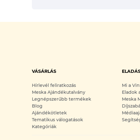
VÁSÁRLÁS
ELADÁ
Hírlevél feliratkozás
Mi a Vi
Meska Ajándékutalvány
Eladok 
Legnépszerűbb termékek
Meska M
Blog
Díjszab
Ajándékötletek
Médiaaj
Tematikus válogatások
Segítsé
Kategóriák