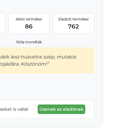
Aktív termékei
Eladott termékei
86
762
Róla mondták
ék lesz húsvétra: szép, mutatós
ojásfára. Köszönöm!”
eket is vállal
Üzenek az eladónak