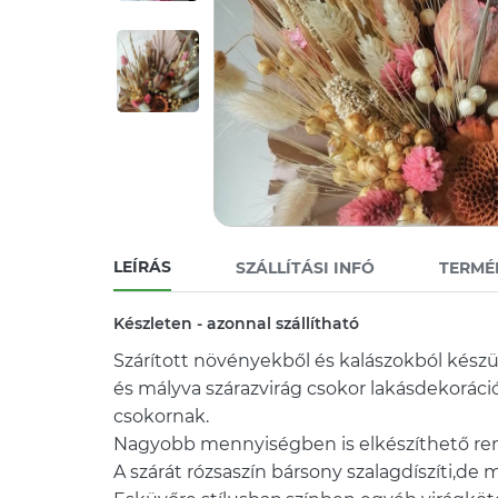
LEÍRÁS
SZÁLLÍTÁSI INFÓ
TERMÉ
Készleten - azonnal szállítható
Szárított növényekből és kalászokból készül
és mályva szárazvirág csokor lakásdekorác
csokornak.
Nagyobb mennyiségben is elkészíthető ren
A szárát rózsaszín bársony szalagdíszíti,de 