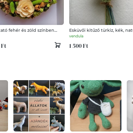
ató fehér és zöld színben
Esküvői kitűző türkiz, kék, nat
tt kalászokkal és termésekkel
szárított növényekkel
vendula
 Ft
1 500 Ft