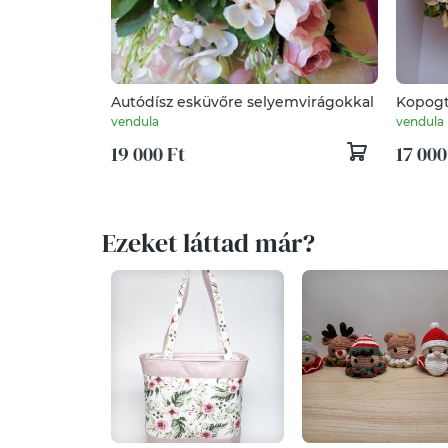
Autódísz esküvőre selyemvirágokkal
Kopogt
száríto
vendula
vendula
19 000 Ft
17 000
Ezeket láttad már?