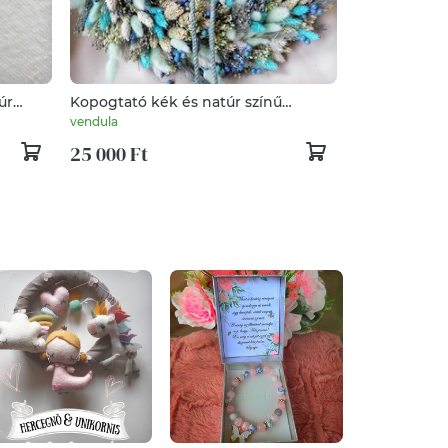
úr
Kopogtató kék és natúr színű
szárazvirágból
vendula
25 000 Ft