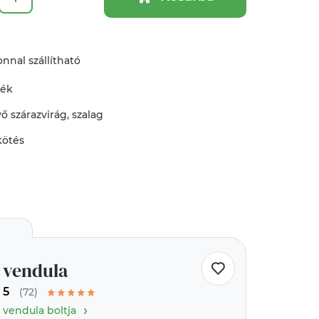
nnal szállítható
mék
vő
szárazvirág
,
szalag
kötés
vendula
5
(72)
›
vendula boltja