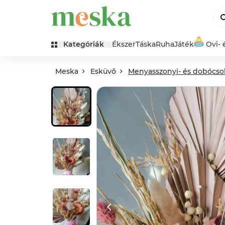
Kategóriák
Ékszer
Táska
Ruha
Játék
Ovi- 
Meska
Esküvő
Menyasszonyi- és dobócso