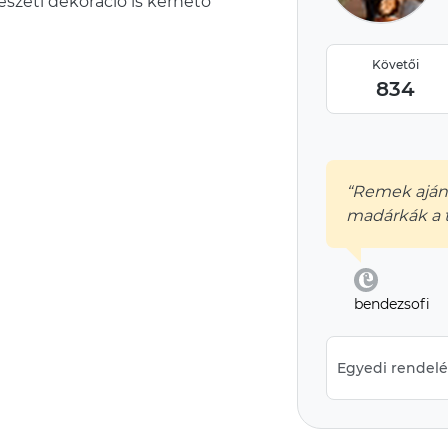
szeti dekoráció is kérhető
Követői
834
“Remek ajánd
madárkák a t
bendezsofi
Egyedi rendelés