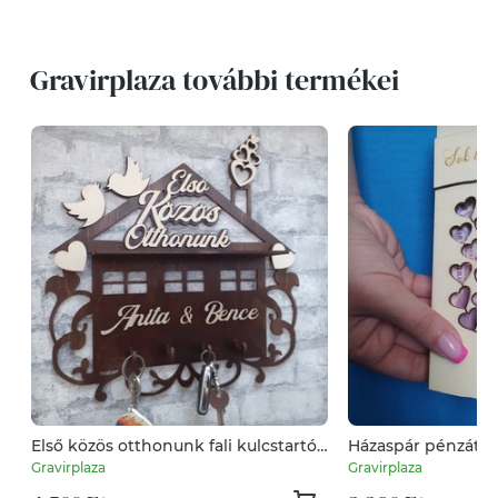
Gravirplaza további termékei
Első közös otthonunk fali kulcstartó,
Házaspár pénzáta
saját nevekkel
Gravirplaza
Gravirplaza