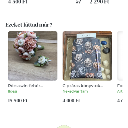
4 500 Ft
2 290 Ft
Ezeket láttad már?
Rózsaszín-fehér
Cipzáras könyvtok
Foci
menyasszonyi csokor
gyöngyvászonból
tollt
Ildesi
NekedVarrtam
Artiro
és kitűző
szem
15 500 Ft
4 000 Ft
mobil
4 60
desi