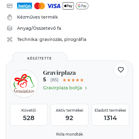
Kézműves termék
Anyag/Összetevő
fa
Technika:
gravírozás, pirográfia
KÉSZÍTETTE
Gravirplaza
5
(85)
›
Gravirplaza boltja
Követői
Aktív termékei
Eladott termékei
528
92
1314
Róla mondták