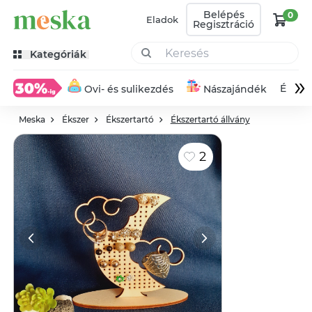
Belépés
0
Eladok
Regisztráció
Kategóriák
»
Éksze
Ovi- és sulikezdés
Nászajándék
Meska
Ékszer
Ékszertartó
Ékszertartó állvány
2