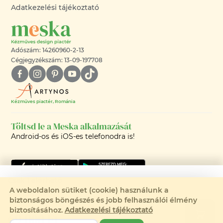
Adatkezelési tájékoztató
Adószám: 14260960-2-13
Cégjegyzékszám: 13-09-197708
Kézműves piactér, Románia
Töltsd le a Meska alkalmazását
Android-os és iOS-es telefonodra is!
Csak 1 elérhető
A weboldalon sütiket (cookie) használunk a
Rendelhető:
biztonságos böngészés és jobb felhasználói élmény
©2008-2026 - MESKA.HU -
biztosításához.
Adatkezelési tájékoztató
69 000 Ft
MINDEN JOG FENNTARTVA!