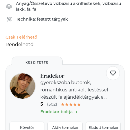
Anyag/Összetevő
vízbázisú akrilfestékek
,
vízbázisú
lakk
,
fa
,
fa
Technika:
festett tárgyak
Csak 1 elérhető
Rendelhető:
KÉSZÍTETTE
Eradekor
gyerekszoba bútorok,
romantikus antikolt festéssel
készült fa ajándéktárgyak a
5
provence-i stílus jegyében
(502)
›
Eradekor boltja
Követői
Aktív termékei
Eladott termékei