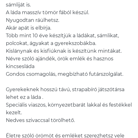
sámliját is.
A láda masszív tömör fából készül.
Nyugodtan ráülhetsz.
Akár apát is elbírja.
Több mint 10 éve készítjük a ládákat, sámlikat,
polcokat, ágyakat a gyerekszobákba.
Kislánynak és kisfiúknak is készítünk mintákat.
Névre szóló ajándék, örök emlék és hasznos
kincsesláda
Gondos csomagolás, megbízható futárszolgálat.
Gyerekeknek hosszú távú, strapabíró játszótársa
lehet ez a láda .
Speciális viaszos, környezetbarát lakkal és festékkel
kezelt.
Nedves szivaccsal törölhető.
Életre szóló örömöt és emléket szerezhetsz vele