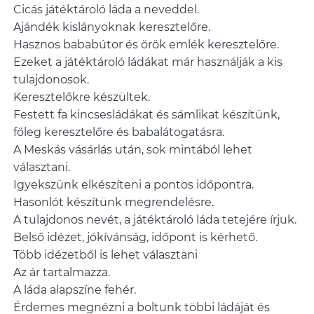
Cicás játéktároló láda a neveddel.
Ajándék kislányoknak keresztelőre.
Hasznos bababútor és örök emlék keresztelőre.
Ezeket a játéktároló ládákat már használják a kis
tulajdonosok.
Keresztelőkre készültek.
Festett fa kincsesládákat és sámlikat készítünk,
főleg keresztelőre és babalátogatásra.
A Meskás vásárlás után, sok mintából lehet
választani.
Igyekszünk elkészíteni a pontos időpontra.
Hasonlót készítünk megrendelésre.
A tulajdonos nevét, a játéktároló láda tetejére írjuk.
Belső idézet, jókívánság, időpont is kérhető.
Több idézetből is lehet választani
Az ár tartalmazza.
A láda alapszíne fehér.
Érdemes megnézni a boltunk többi ládáját és