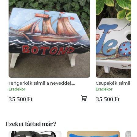
Tengerkék sámli a neveddel,
Csupakék sámli a 
kisfiúknak
kisfiúknak
Eradekor
Eradekor
35 500 Ft
35 500 Ft
Ezeket láttad már?