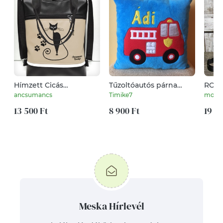
Hímzett Cicás
Tűzoltóautós párna
ROLL
tappancsos 4in1
névvel
Variá
ancsumancs
Timike7
mone
Hátizsák Univerzális
és sz
Táska Fekete-drapp
13 500 Ft
8 900 Ft
19 9
Meska Hírlevél