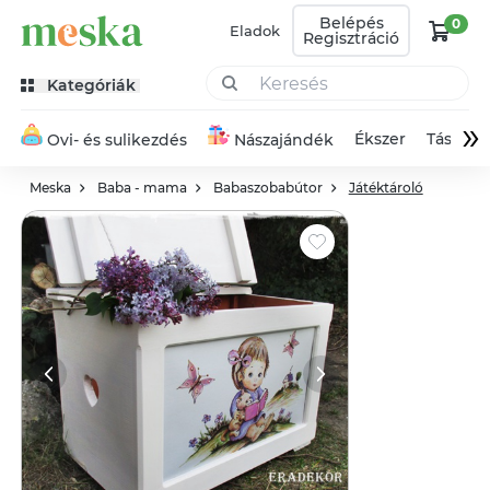
Belépés
0
Eladok
Regisztráció
Kategóriák
»
Ékszer
Táska
Ovi- és sulikezdés
Nászajándék
Meska
Baba - mama
Babaszobabútor
Játéktároló