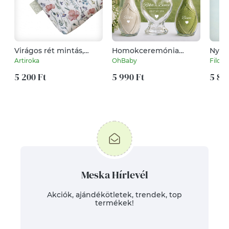
Virágos rét mintás,
Homokceremónia
Nyus
prémium irattartó
esküvőre – Egyedi
kisköny
Artiroka
OhBaby
Filces
pénztárca vagy tolltartó
homoköntő szett
eü bo
neszesszer,
5 200 Ft
felirattal és
5 990 Ft
névv
5 80
szemüvegtok - Artiroka
dekorhomokkal
design
Meska Hírlevél
Akciók, ajándékötletek, trendek, top
termékek!