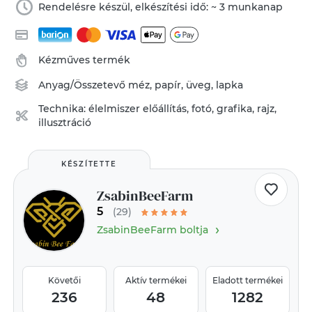
Rendelésre készül, elkészítési idő: ~ 3 munkanap
Kézműves termék
Anyag/Összetevő
méz
,
papír
,
üveg
,
lapka
Technika:
élelmiszer előállítás
,
fotó, grafika, rajz,
illusztráció
KÉSZÍTETTE
ZsabinBeeFarm
5
(29)
›
ZsabinBeeFarm boltja
Követői
Aktív termékei
Eladott termékei
236
48
1282