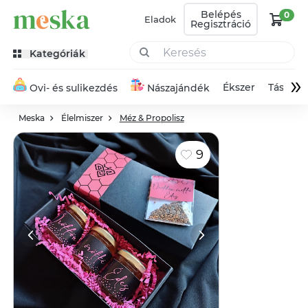
Belépés
0
Eladok
Regisztráció
Kategóriák
»
Ékszer
Táska
Ovi- és sulikezdés
Nászajándék
Meska
Élelmiszer
Méz & Propolisz
9