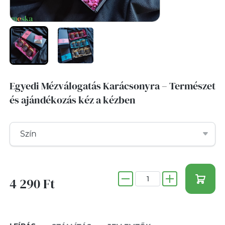
Egyedi Mézválogatás Karácsonyra – Természet
és ajándékozás kéz a kézben
4 290 Ft