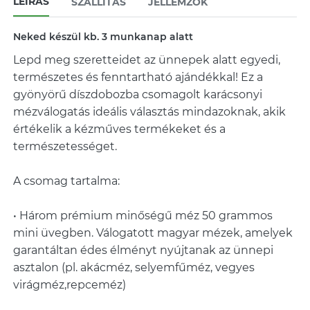
LEÍRÁS
SZÁLLÍTÁS
JELLEMZŐK
Neked készül kb. 3 munkanap alatt
Lepd meg szeretteidet az ünnepek alatt egyedi,
természetes és fenntartható ajándékkal! Ez a
gyönyörű díszdobozba csomagolt karácsonyi
mézválogatás ideális választás mindazoknak, akik
értékelik a kézműves termékeket és a
természetességet.
A csomag tartalma:
• Három prémium minőségű méz 50 grammos
mini üvegben. Válogatott magyar mézek, amelyek
garantáltan édes élményt nyújtanak az ünnepi
asztalon (pl. akácméz, selyemfűméz, vegyes
virágméz,repceméz)