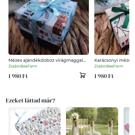
Mézes ajándékdoboz virágmaggal
Karácsonyi mézes
karácsonyra
virágmaggal
ZsabinBeeFarm
ZsabinBeeFarm
1 980 Ft
1 980 Ft
Ezeket láttad már?