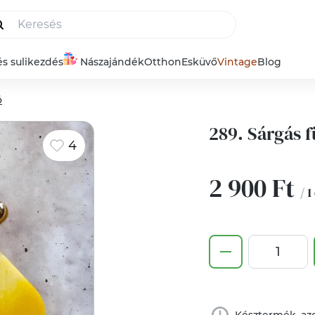
és sulikezdés
Nászajándék
Otthon
Esküvő
Vintage
Blog
ó
289. Sárgás f
4
2 900 Ft
/ 1