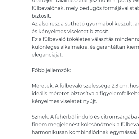
A tetején található aranyszínű fém pötty el
fülbevalónak, mely bedugós formájával stab
biztosít.
Az alsó rész a süthető gyurmából készült, 
és kényelmes viseletet biztosít.
Ez a fülbevaló tökéletes választás mindenna
különleges alkalmakra, és garantáltan kiemel
eleganciáját.
Főbb jellemzők:
Méretek: A fülbevaló szélessége 2,3 cm, ho
ideális méretet biztosítva a figyelemfelke
kényelmes viseletet nyújt.
Színek: A fehérből induló és citromsárgába
finom megjelenést kölcsönöznek a fülbeva
harmonikusan kombinálódnak egymással.