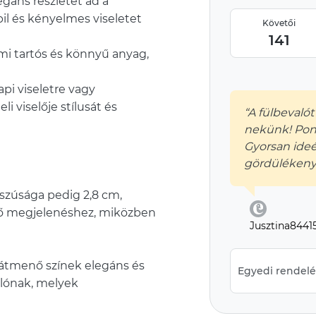
egáns részletet ad a
il és kényelmes viseletet
Követői
141
ami tartós és könnyű anyag,
pi viseletre vagy
i viselője stílusát és
“A fülbevaló
nekünk! Pon
Gyorsan ideér
gördülékeny v
sszúsága pedig 2,8 cm,
ltő megjelenéshez, miközben
Jusztina8441
 átmenő színek elegáns és
Egyedi rendelés
lónak, melyek