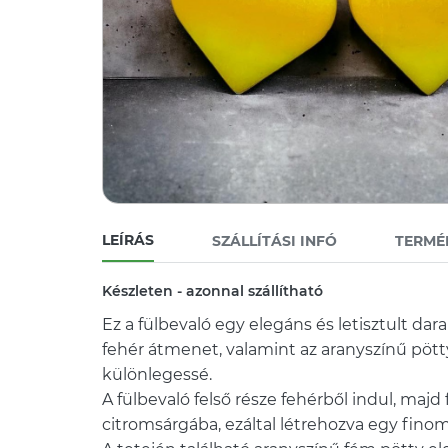
LEÍRÁS
SZÁLLÍTÁSI INFÓ
TERMÉ
Készleten - azonnal szállítható
Ez a fülbevaló egy elegáns és letisztult dar
fehér átmenet, valamint az aranyszínű pött
különlegessé.
A fülbevaló felső része fehérből indul, ma
citromsárgába, ezáltal létrehozva egy fino