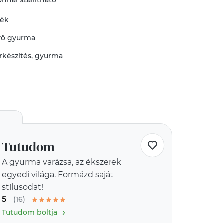
nnal szállítható
mék
vő
gyurma
rkészítés
,
gyurma
Tutudom
A gyurma varázsa, az ékszerek
egyedi világa. Formázd saját
stílusodat!
5
(16)
›
Tutudom boltja