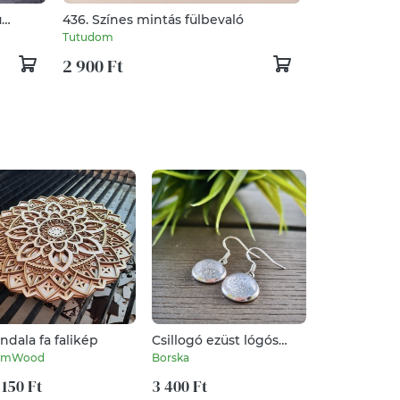
ú
436. Színes mintás fülbevaló
Tutudom
2 900 Ft
ndala fa falikép
Csillogó ezüst lógós
Csillogó zöl
fülbevaló
szögletes g
omWood
Borska
Borska
 150 Ft
3 400 Ft
3 800 Ft