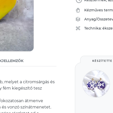
Késztermék, azo
Kézműves ter
Anyag/Összete
Technika:
éksze
KJELLEMZŐK
KÉSZÍTETTE
ab, melyet a citromsárgás és
y fém kiegészítő tesz
jd fokozatosan átmenve
m és vonzó színátmenetet.