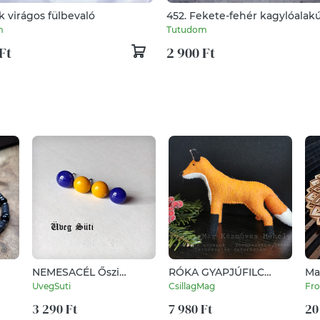
k virágos fülbevaló
452. Fekete-fehér kagylóalak
fülbevaló
m
Tutudom
Ft
2 900 Ft
NEMESACÉL Őszi
RÓKA GYAPJÚFILC
Ma
apróságok,
CSILLAGMAG-
UvegSuti
CsillagMag
Fr
Mustársárga, királykék
ÁLLATFIGURA
fülbevaló csomag
3 290 Ft
TERMÉSZETES
7 980 Ft
20
üvegékszer
ANYAGOK GYAPJÚFILC