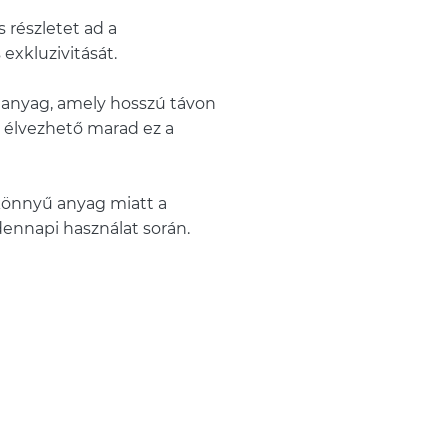
 részletet ad a
exkluzivitását.
 anyag, amely hosszú távon
g élvezhető marad ez a
könnyű anyag miatt a
dennapi használat során.