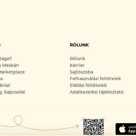
S
RÓLUNK
ntage?
Rólunk
a Meskán
Karrier
arketplace
Sajtószoba
ás
Felhasználási feltételek
ánlat
Elállási feltételek
g, Kapcsolat
Adatkezelési tájékoztató