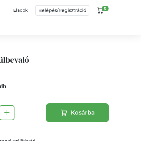
0
Belépés/
Regisztráció
Eladok
ülbevaló
 db
Kosárba