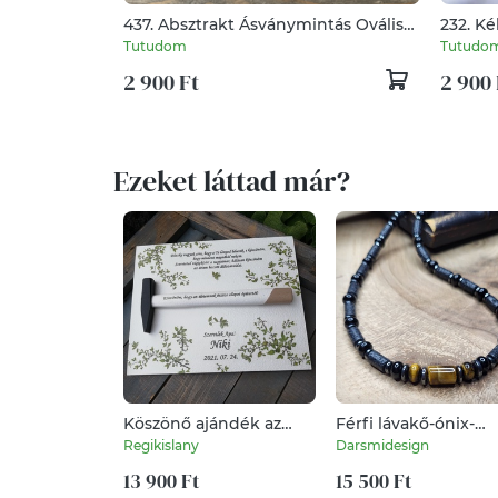
437. Absztrakt Ásványmintás Ovális
232. Ké
Fülbevaló – Tüzes Vörös
Tutudom
Tutudo
2 900 Ft
2 900 
Ezeket láttad már?
Köszönő ajándék az
Férfi lávakő-ónix-
apukáknak,
tigrisszem nyaklánc
Regikislany
Darsmidesign
anyukáknak, személyre
szabottan. :-)
13 900 Ft
15 500 Ft