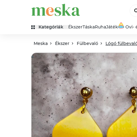
Kategóriák
Ékszer
Táska
Ruha
Játék
Ovi- 
Meska
Ékszer
Fülbevaló
Lógó fülbeval