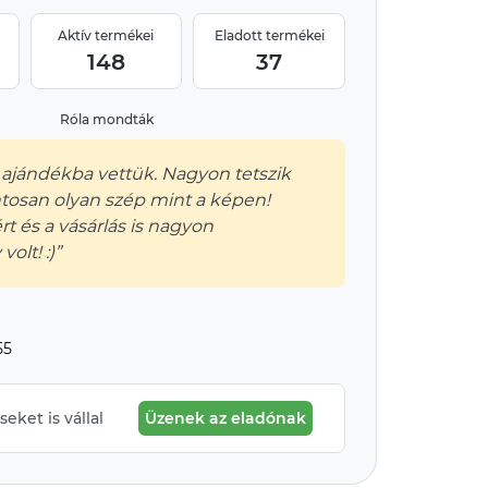
Aktív termékei
Eladott termékei
148
37
Róla mondták
t ajándékba vettük. Nagyon tetszik
tosan olyan szép mint a képen!
t és a vásárlás is nagyon
olt! :)”
55
eket is vállal
Üzenek az eladónak