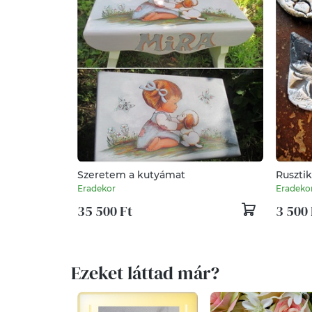
Szeretem a kutyámat
Rusztik
Eradekor
Eradeko
35 500 Ft
3 500 
Ezeket láttad már?