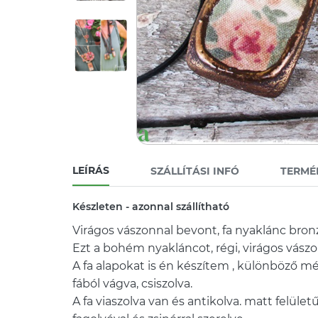
LEÍRÁS
SZÁLLÍTÁSI INFÓ
TERMÉ
Készleten - azonnal szállítható
Virágos vászonnal bevont, fa nyaklánc bronz
Ezt a bohém nyakláncot, régi, virágos vás
A fa alapokat is én készítem , különböző m
fából vágva, csiszolva.
A fa viaszolva van és antikolva. matt felület