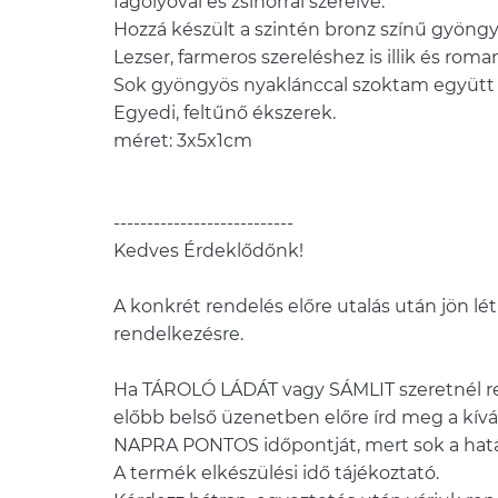
fagolyóval és zsinórral szerelve.
Hozzá készült a szintén bronz színű gyöngy
Lezser, farmeros szereléshez is illik és roma
Sok gyöngyös nyaklánccal szoktam együtt 
Egyedi, feltűnő ékszerek.
méret: 3x5x1cm
---------------------------
Kedves Érdeklődőnk!
A konkrét rendelés előre utalás után jön létr
rendelkezésre.
Ha TÁROLÓ LÁDÁT vagy SÁMLIT szeretnél re
előbb belső üzenetben előre írd meg a kívá
NAPRA PONTOS időpontját, mert sok a hatá
A termék elkészülési idő tájékoztató.