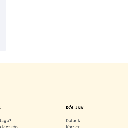
S
RÓLUNK
ntage?
Rólunk
a Meskán
Karrier