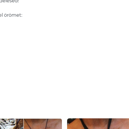
ndelésed!
el örömet: