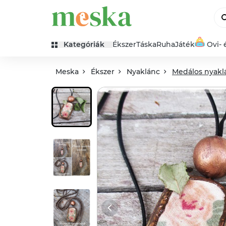
Kategóriák
Ékszer
Táska
Ruha
Játék
Ovi- 
Meska
Ékszer
Nyaklánc
Medálos nyakl