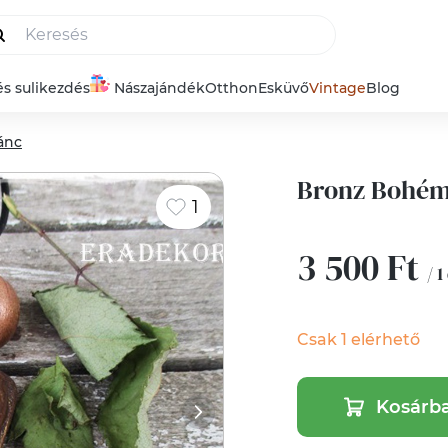
és sulikezdés
Nászajándék
Otthon
Esküvő
Vintage
Blog
ánc
Bronz Bohém
1
3 500 Ft
/ 1
Csak 1 elérhető
Kosárb