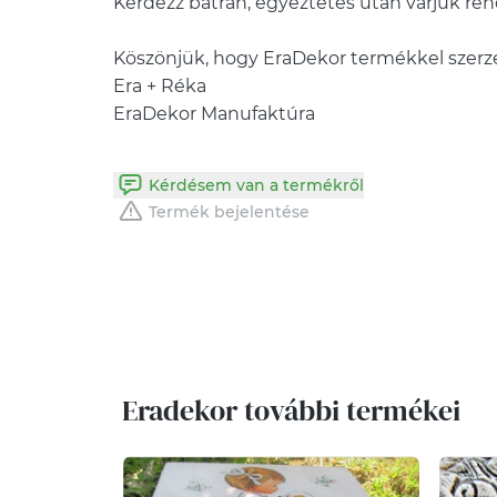
Kérdezz bátran, egyeztetés után várjuk re
Köszönjük, hogy EraDekor termékkel szerz
Era + Réka
EraDekor Manufaktúra
Kérdésem van a termékről
Termék bejelentése
Eradekor további termékei