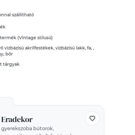
nnal szállítható
mék
 termék (Vintage stílusú)
vő
vízbázisú akrilfestékek
,
vízbázisú lakk
,
fa
,
,
gy
,
bőr
tt tárgyak
Eradekor
gyerekszoba bútorok,