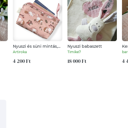
Nyuszi és süni mintás,
Nyuszi babaszett
Ke
ny
prémium irattartó
aj
Artiroka
Timike7
bar
pénztárca gyerek napra
ku
- Artiroka design
4 200 Ft
18 000 Ft
4 