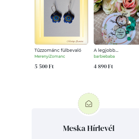
Tűzzománc fülbevaló
A legjobb
óvónéni/dadus ásvá
MerenyiZomanc
barbiebaba
kulcstartó
5 500 Ft
4 890 Ft
Meska Hírlevél