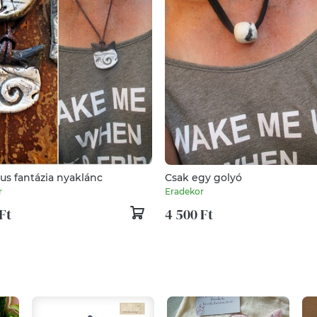
us fantázia nyaklánc
Csak egy golyó
r
Eradekor
Ft
4 500 Ft