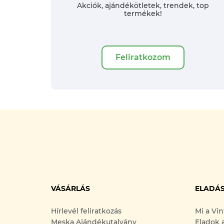
Akciók, ajándékötletek, trendek, top
termékek!
Feliratkozom
VÁSÁRLÁS
ELADÁ
Hírlevél feliratkozás
Mi a Vi
Meska Ajándékutalvány
Eladok 