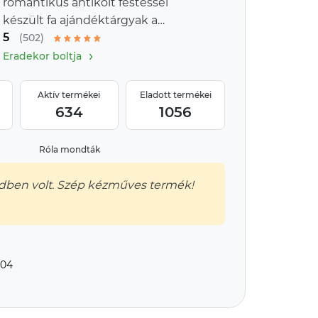
romantikus antikolt festéssel
készült fa ajándéktárgyak a
5
provence-i stílus jegyében
(502)
›
Eradekor boltja
Aktív termékei
Eladott termékei
634
1056
Róla mondták
dben volt. Szép kézműves termék!
104