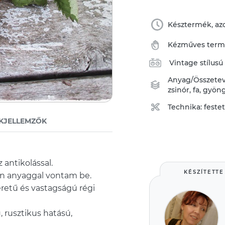
Késztermék, azo
Kézműves ter
Vintage stílusú
Anyag/Összete
zsinór
,
fa
,
gyön
Technika:
feste
KJELLEMZŐK
 antikolással.
KÉSZÍTETTE
zon anyaggal vontam be.
éretű és vastagságú régi
ű, rusztikus hatású,