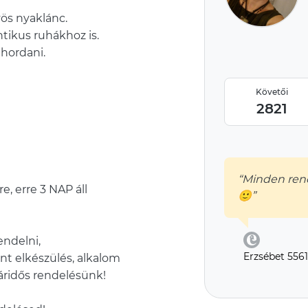
ös nyaklánc.
ntikus ruhákhoz is.
hordani.
Követői
2821
“Minden ren
e, erre 3 NAP áll
🙂”
ndelni,
Erzsébet 556
nt elkészülés, alkalom
ridős rendelésünk!