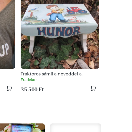
Traktoros sámli a neveddel a
keresztelődre
Eradekor
35 500 Ft