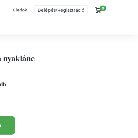
0
Belépés/
Regisztráció
Eladok
 nyaklánc
 db
a