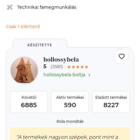
Technika:
famegmunkálás
Csak 1 elérhető
KÉSZÍTETTE
hollossybela
5
(3581)
›
hollossybela boltja
Követői
Aktív termékei
Eladott termékei
6885
590
8227
Róla mondták
“A termékek nagyon szépek, pont mint a