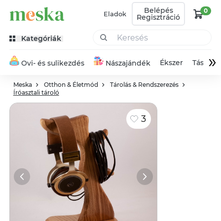
Belépés
0
Eladok
Regisztráció
Kategóriák
»
Ékszer
Táska
Ovi- és sulikezdés
Nászajándék
Meska
Otthon & Életmód
Tárolás & Rendszerezés
Íróasztali tároló
3