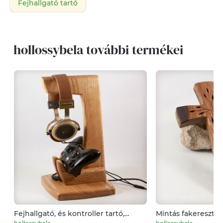
Fejhallgató tartó
hollossybela további termékei
Fejhallgató, és kontroller tartó,
Mintás fakereszt, f
asztali rendező