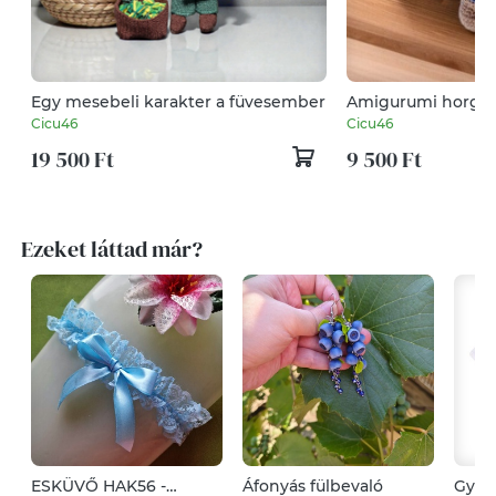
Egy mesebeli karakter a füvesember
Amigurumi horgol
Cicu46
Cicu46
19 500 Ft
9 500 Ft
Ezeket láttad már?
ESKÜVŐ HAK56 -
Áfonyás fülbevaló
Gyere