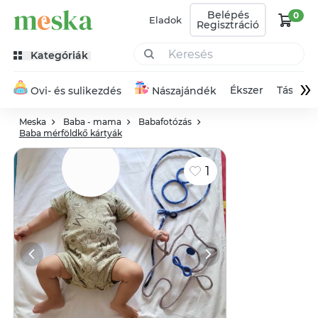
Belépés
0
Eladok
Regisztráció
Kategóriák
»
Ékszer
Táska
Ovi- és sulikezdés
Nászajándék
Meska
Baba - mama
Babafotózás
Baba mérföldkő kártyák
1