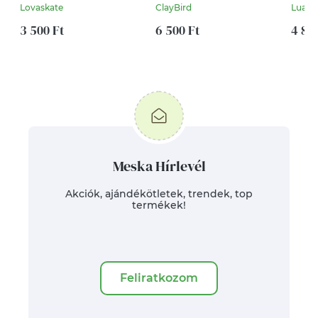
45mm-es Világoskék
nyusz
Lovaskate
ClayBird
Luann
színű masnis
Harisnyakötő,
3 500 Ft
6 500 Ft
4 89
Combcsipke,
Legényfogó
Meska Hírlevél
Akciók, ajándékötletek, trendek, top
termékek!
Feliratkozom