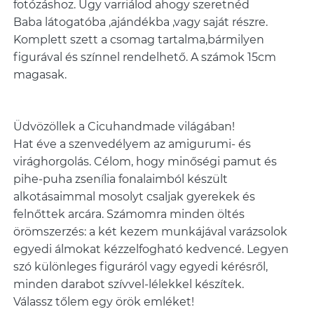
fotózáshoz. Úgy varriálod ahogy szeretnéd
Baba látogatóba ,ajándékba ,vagy saját részre.
Komplett szett a csomag tartalma,bármilyen
figurával és színnel rendelhető. A számok 15cm
magasak.
Üdvözöllek a Cicuhandmade világában!
​Hat éve a szenvedélyem az amigurumi- és
virághorgolás. Célom, hogy minőségi pamut és
pihe-puha zsenília fonalaimból készült
alkotásaimmal mosolyt csaljak gyerekek és
felnőttek arcára. Számomra minden öltés
örömszerzés: a két kezem munkájával varázsolok
egyedi álmokat kézzelfogható kedvencé. Legyen
szó különleges figuráról vagy egyedi kérésről,
minden darabot szívvel-lélekkel készítek.
​Válassz tőlem egy örök emléket!