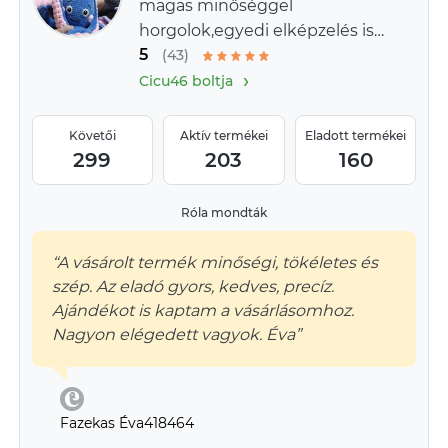
magas minőséggel
horgolok,egyedi elképzelés is
5
megvalósítható.
(43)
›
Cicu46 boltja
Követői
Aktív termékei
Eladott termékei
299
203
160
Róla mondták
“A vásárolt termék minőségi, tökéletes és
szép. Az eladó gyors, kedves, precíz.
Ajándékot is kaptam a vásárlásomhoz.
Nagyon elégedett vagyok. Éva”
Fazekas Éva418464