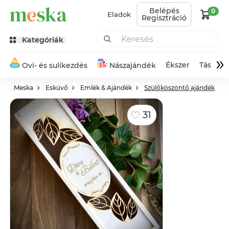
Belépés
0
Eladok
Regisztráció
Kategóriák
»
Ékszer
Táska
Ovi- és sulikezdés
Nászajándék
Meska
Esküvő
Emlék & Ajándék
Szülőköszöntő ajándék
31