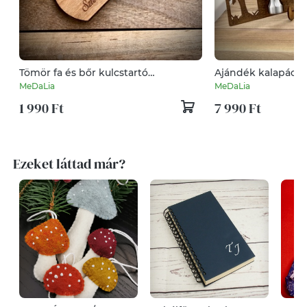
Tömör fa és bőr kulcstartó
Ajándék kalapács 
tetszőleges gravírozással
gravírozott nyelű 
MeDaLia
MeDaLia
fatáblával
1 990 Ft
7 990 Ft
Ezeket láttad már?