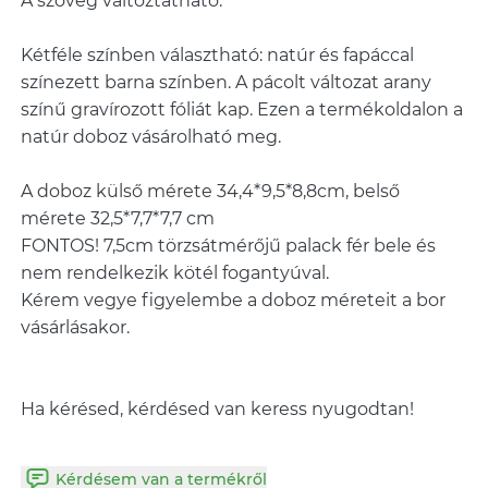
A szöveg változtatható.
Kétféle színben választható: natúr és fapáccal
színezett barna színben. A pácolt változat arany
színű gravírozott fóliát kap. Ezen a termékoldalon a
natúr doboz vásárolható meg.
A doboz külső mérete 34,4*9,5*8,8cm, belső
mérete 32,5*7,7*7,7 cm
FONTOS! 7,5cm törzsátmérőjű palack fér bele és
nem rendelkezik kötél fogantyúval.
Kérem vegye figyelembe a doboz méreteit a bor
vásárlásakor.
Ha kérésed, kérdésed van keress nyugodtan!
Kérdésem van a termékről