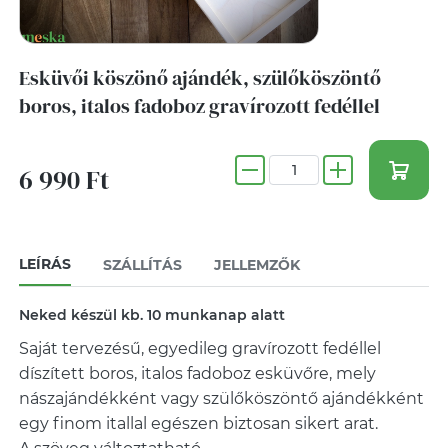
Esküvői köszönő ajándék, szülőköszöntő
boros, italos fadoboz gravírozott fedéllel
6 990 Ft
LEÍRÁS
SZÁLLÍTÁS
JELLEMZŐK
Neked készül kb. 10 munkanap alatt
Saját tervezésű, egyedileg gravírozott fedéllel
díszített boros, italos fadoboz esküvőre, mely
nászajándékként vagy szülőköszöntő ajándékként
egy finom itallal egészen biztosan sikert arat.