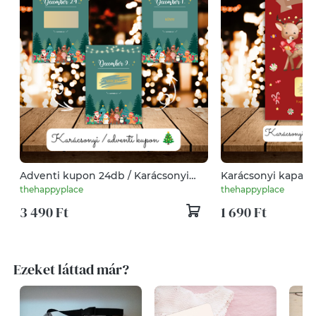
Adventi kupon 24db / Karácsonyi
Karácsonyi kaparós 
kupon / Mikulás kupon / Ajándék,
Ajándék, meglepet
thehappyplace
thehappyplace
meglepetés / Kaparós sorsjegy /
sorsjegy / Karácso
3 490 Ft
1 690 Ft
Karácsonyi ajándék 4.
Ezeket láttad már?