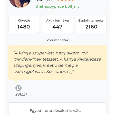
›
thehappyplace boltja
Követői
Aktív termékei
Eladott termékei
1480
447
2160
Róla mondták
“A kártya szuper lett, nagy sikere volt,
mindenkinek tetszett. A kártya kivitelezése
szép, igényes, kreatív, de még a
csomagolása is. Köszönöm :-)”
291227
Egyedi rendeléseket is vállal