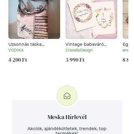
Uzsonnás táska
Vintage babaváró
Egyed
szétdobált kotta
mérföldkő
is. R
VODIKA
CristalloDesign
encibo
papírok....
kártyacsomag, baba
rece
4 200 Ft
box (19 db)
3 990 Ft
spirá
8 800
étel
Aján
Meska Hírlevél
Akciók, ajándékötletek, trendek, top
termékek!