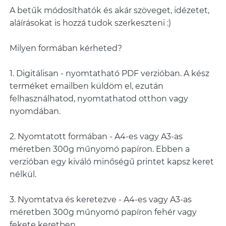
A betűk módosíthatók és akár szöveget, idézetet,
aláírásokat is hozzá tudok szerkeszteni :)
Milyen formában kérheted?
1. Digitálisan - nyomtatható PDF verzióban. A kész
terméket emailben küldöm el, ezután
felhasználhatod, nyomtathatod otthon vagy
nyomdában.
2. Nyomtatott formában - A4-es vagy A3-as
méretben 300g műnyomó papíron. Ebben a
verzióban egy kiváló minőségű printet kapsz keret
nélkül.
3. Nyomtatva és keretezve - A4-es vagy A3-as
méretben 300g műnyomó papíron fehér vagy
fekete keretben.