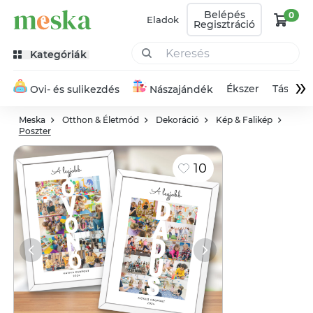
Belépés
0
Eladok
Regisztráció
Kategóriák
»
Ékszer
Táska
Ovi- és sulikezdés
Nászajándék
Meska
Otthon & Életmód
Dekoráció
Kép & Falikép
Poszter
10