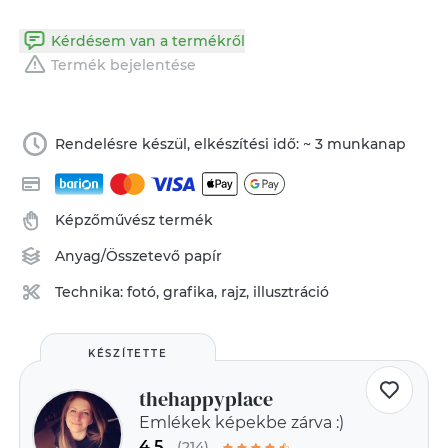
Kérdésem van a termékről
Termék bejelentése
Rendelésre készül, elkészítési idő: ~ 3 munkanap
Képzőművész termék
Anyag/Összetevő
papír
Technika:
fotó, grafika, rajz, illusztráció
KÉSZÍTETTE
thehappyplace
Emlékek képekbe zárva :)
4.5
(214)