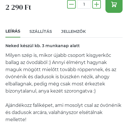
2 290 Ft
LEÍRÁS
SZÁLLÍTÁS
JELLEMZŐK
Neked készül kb. 3 munkanap alatt
Milyen szép is, mikor újabb csoport kisgyerkőc
ballag az óvodából :) Annyi élményt hagynak
maguk mögött mielőtt tovább röppennek, és az
óvónénik és dadusok is büszkén nézik, ahogy
elballagnak, pedig még csak most érkeztek
bizonytalanul, anya kezét szorongatva :)
Ajándékozz faliképet, ami mosolyt csal az óvónénik
és dadusok arcára, valahányszor elsétálnak
mellette!