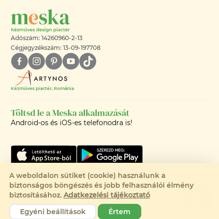
Adószám: 14260960-2-13
Cégjegyzékszám: 13-09-197708
Kézműves piactér, Románia
Töltsd le a Meska alkalmazását
Android-os és iOS-es telefonodra is!
A weboldalon sütiket (cookie) használunk a
biztonságos böngészés és jobb felhasználói élmény
©2008-2026 - MESKA.HU -
biztosításához.
Adatkezelési tájékoztató
2 290 Ft
MINDEN JOG FENNTARTVA!
Egyéni beállítások
Értem