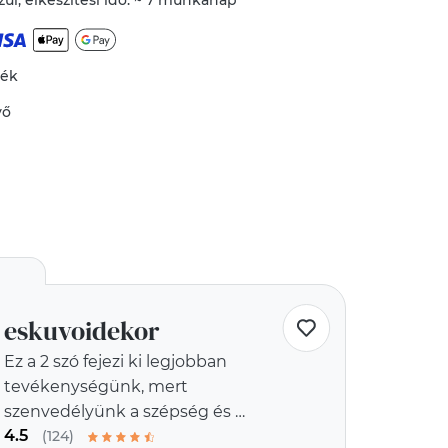
ül, elkészítési idő: ~ 7 munkanap
mék
vő
eskuvoidekor
Ez a 2 szó fejezi ki legjobban
tevékenységünk, mert
szenvedélyünk a szépség és a
4.5
egyediség
(124)