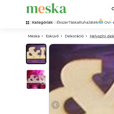
Kategóriák
Ékszer
Táska
Ruha
Játék
Ovi- 
Meska
Esküvő
Dekoráció
Helyszíni de