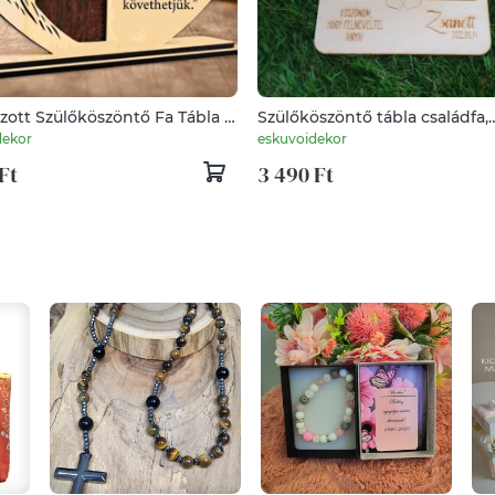
zott Szülőköszöntő Fa Tábla –
Szülőköszöntő tábla családfa,
yre Szabott Esküvői Ajándék
köszöntő tábla
dekor
eskuvoidekor
Ft
3 490 Ft