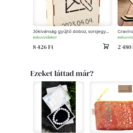
Jókívánság gyűjtő doboz, sorsjegy
Gravíro
esküvőre
Személ
eskuvoidekor
eskuvoi
8 426 Ft
2 480 
Ezeket láttad már?