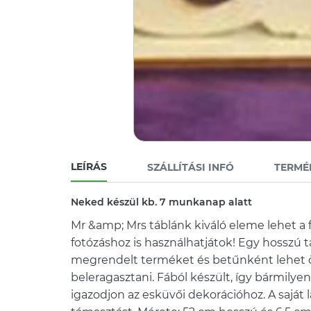
LEÍRÁS
SZÁLLÍTÁSI INFÓ
TERMÉ
Neked készül kb. 7 munkanap alatt
Mr &amp; Mrs táblánk kiváló eleme lehet a fő
fotózáshoz is használhatjátok! Egy hosszú t
megrendelt terméket és betűnként lehet ö
beleragasztani. Fából készült, így bármilyen
igazodjon az esküvői dekorációhoz. A saját