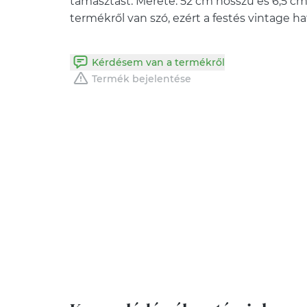
támasztást. Mérete: 52 cm hosszú és 6,5 
termékről van szó, ezért a festés vintage ha
Kérdésem van a termékről
Termék bejelentése