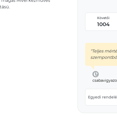
cm magas Mivel kézműves
tású.
Követői
1004
“Teljes mér
szempontból
csabavigyazo
Egyedi rendelés