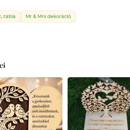
t, tábla
Mr & Mrs dekoráció
ei