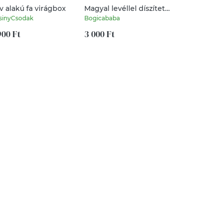
v alakú fa virágbox
Magyal levéllel díszített
Macis egés
karácsonyfadíszek
kiskönyv borító 
sinyCsodak
Bogicababa
FilcesZita
eü borító h
900 Ft
3 000 Ft
névvel
5 800 Ft