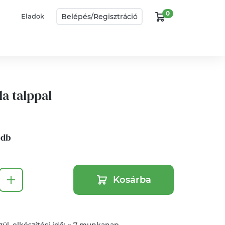
0
Belépés/
Regisztráció
Eladok
a talppal
1 db
Kosárba