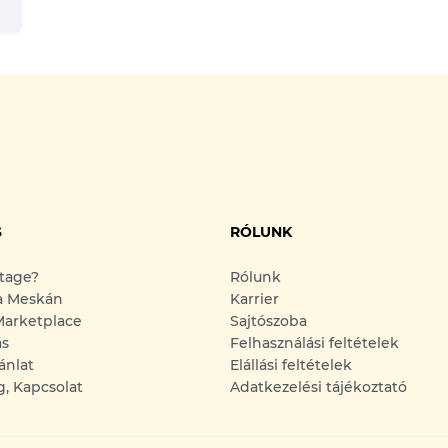
S
RÓLUNK
ntage?
Rólunk
a Meskán
Karrier
arketplace
Sajtószoba
ás
Felhasználási feltételek
ánlat
Elállási feltételek
g, Kapcsolat
Adatkezelési tájékoztató