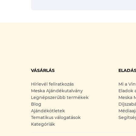
VÁSÁRLÁS
ELADÁ
Hírlevél feliratkozás
Mi a Vi
Meska Ajándékutalvány
Eladok 
Legnépszerűbb termékek
Meska M
Blog
Díjszab
Ajándékötletek
Médiaaj
Tematikus válogatások
Segítsé
Kategóriák