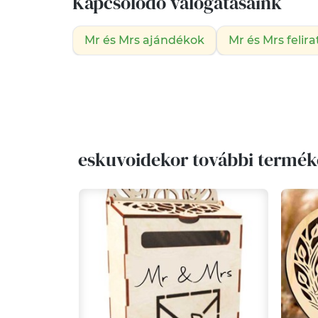
Kapcsolódó válogatásaink
Mr és Mrs ajándékok
Mr és Mrs felira
eskuvoidekor további termék