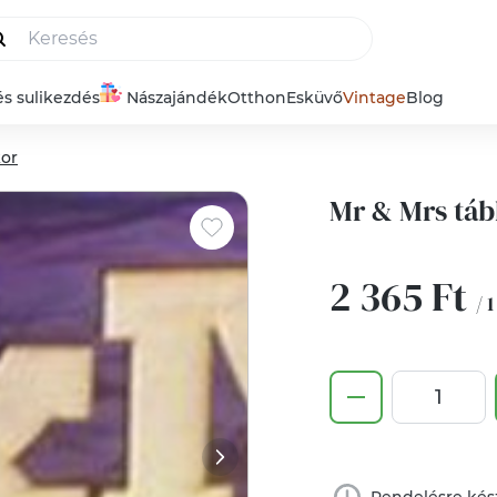
és sulikezdés
Nászajándék
Otthon
Esküvő
Vintage
Blog
kor
Mr & Mrs tábl
2 365 Ft
/ 