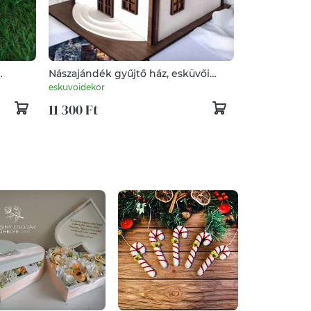
Nászajándék gyűjtő ház, esküvői
pénzgyűjtő ház, névre szólóan színes
eskuvoidekor
11 300 Ft