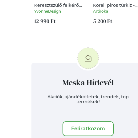
Keresztszülő felkérő
Korall piros türkiz -
hófehér LUXURY
sárga buborékos,
YvonneDesign
Artiroka
ásványkarkötő
batikolt irattartó
12 990 Ft
pénztárca, neszessze
5 200 Ft
Artiroka design
Meska Hírlevél
Akciók, ajándékötletek, trendek, top
termékek!
Feliratkozom