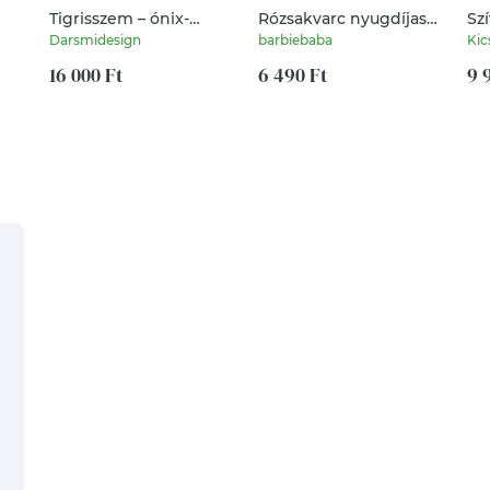
Tigrisszem – ónix-
Rózsakvarc nyugdíjas
Szí
hematit kereszt -
ajándék
Darsmidesign
barbiebaba
Kic
nyaklánc, rózsafüzér
r -
16 000 Ft
6 490 Ft
9 