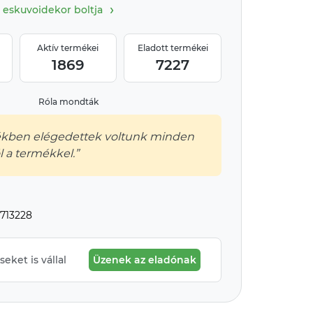
›
eskuvoidekor boltja
Aktív termékei
Eladott termékei
1869
7227
Róla mondták
tékben elégedettek voltunk minden
 a termékkel.”
713228
eket is vállal
Üzenek az eladónak