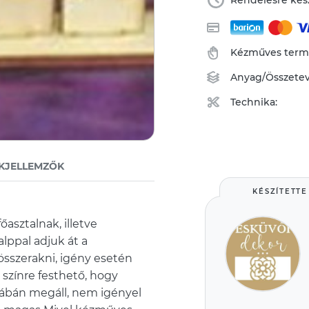
Rendelésre kész
Kézműves ter
Anyag/Összete
Technika:
KJELLEMZŐK
KÉSZÍTETTE
asztalnak, illetve
alppal adjuk át a
sszerakni, igény esetén
 színre festhető, hogy
 lábán megáll, nem igényel