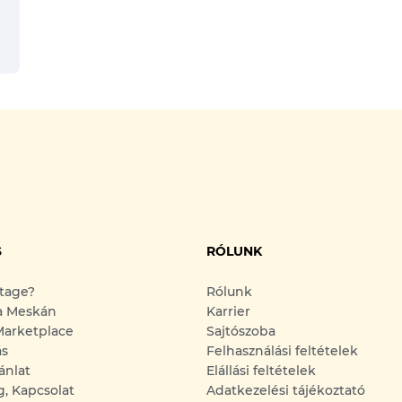
S
RÓLUNK
ntage?
Rólunk
a Meskán
Karrier
arketplace
Sajtószoba
ás
Felhasználási feltételek
ánlat
Elállási feltételek
g, Kapcsolat
Adatkezelési tájékoztató