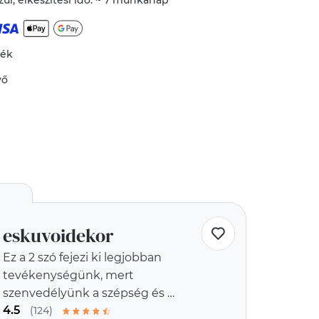
ül, elkészítési idő: ~ 7 munkanap
mék
vő
eskuvoidekor
Ez a 2 szó fejezi ki legjobban
tevékenységünk, mert
szenvedélyünk a szépség és a
4.5
egyediség
(124)