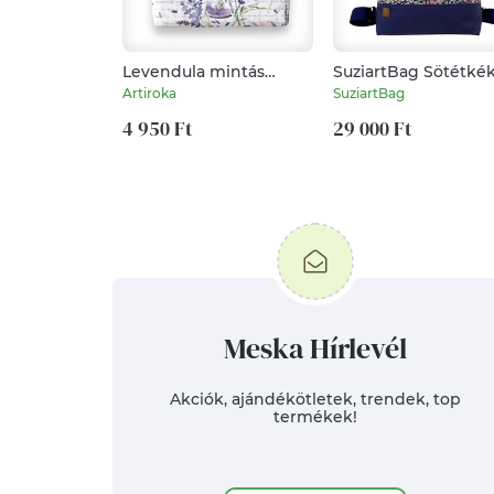
Levendula mintás
SuziartBag Sötétké
nagyméretű neszesszer
apró virágos
Artiroka
SuziartBag
nagyméretű hátizsá
4 950 Ft
29 000 Ft
Meska Hírlevél
Akciók, ajándékötletek, trendek, top
termékek!