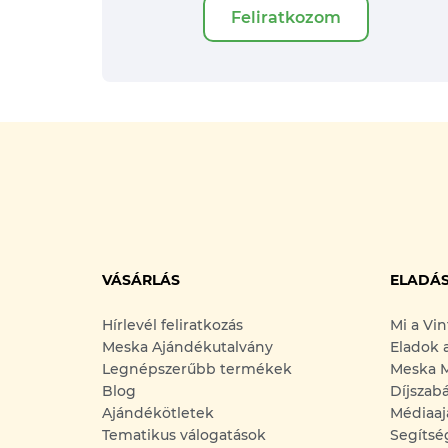
Feliratkozom
VÁSÁRLÁS
ELADÁ
Hírlevél feliratkozás
Mi a Vi
Meska Ajándékutalvány
Eladok 
Legnépszerűbb termékek
Meska M
Blog
Díjszab
Ajándékötletek
Médiaaj
Tematikus válogatások
Segítsé