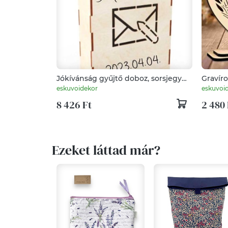
Jókívánság gyűjtő doboz, sorsjegy
Gravíro
esküvőre
Személ
eskuvoidekor
eskuvoi
8 426 Ft
2 480 
Ezeket láttad már?