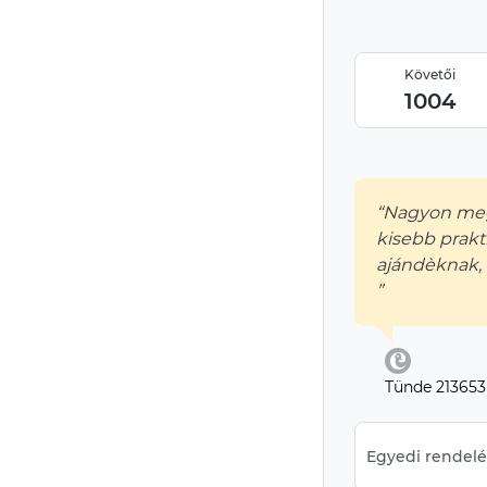
Követői
1004
“Nagyon meg
kisebb prakt
ajándèknak, 
”
Tünde 213653
Egyedi rendelés