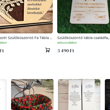
zott Szülőköszöntő Fa Tábla –
Szülőköszöntő tábla családfa,
yre Szabott Esküvői Ajándék
köszöntő tábla
dekor
eskuvoidekor
Ft
3 490 Ft