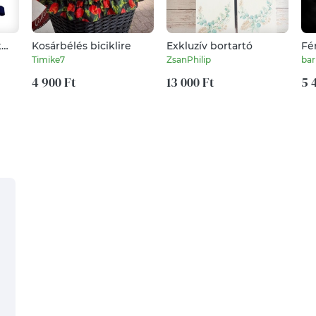
k
Kosárbélés biciklire
Exkluzív bortartó
Fé
ka
Timike7
ZsanPhilip
bar
k
4 900 Ft
13 000 Ft
5 