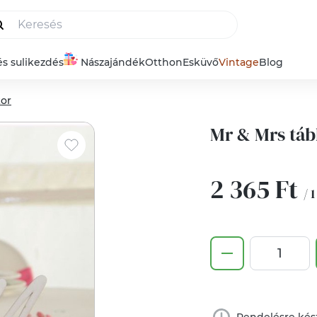
és sulikezdés
Nászajándék
Otthon
Esküvő
Vintage
Blog
kor
Mr & Mrs tábl
2 365 Ft
/ 