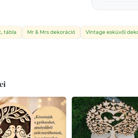
t, tábla
Mr & Mrs dekoráció
Vintage esküvői dek
ei