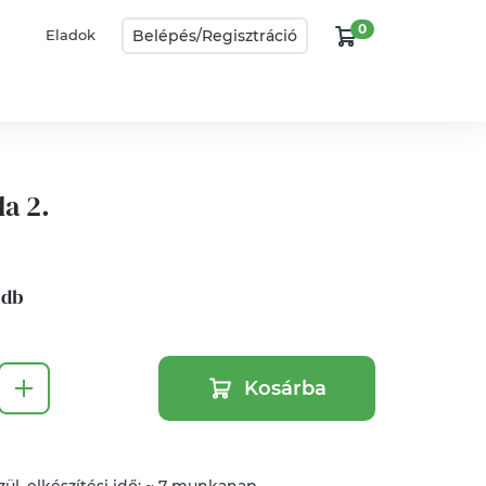
0
Belépés/
Regisztráció
Eladok
a 2.
1 db
Kosárba