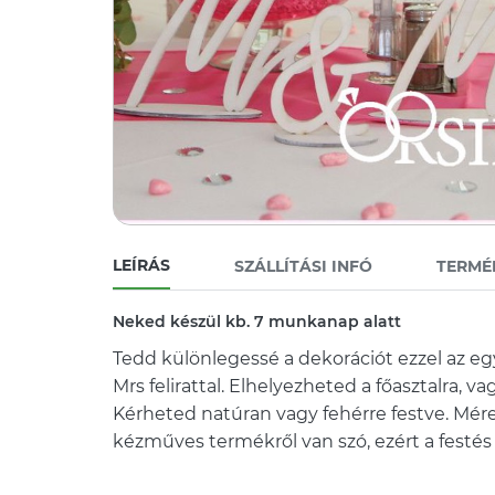
LEÍRÁS
SZÁLLÍTÁSI INFÓ
TERMÉ
Neked készül kb. 7 munkanap alatt
Tedd különlegessé a dekorációt ezzel az e
Mrs felirattal. Elhelyezheted a főasztalra, va
Kérheted natúran vagy fehérre festve. Mér
kézműves termékről van szó, ezért a festés