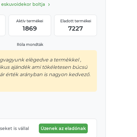
›
eskuvoidekor boltja
Aktív termékei
Eladott termékei
1869
7227
Róla mondták
vagyunk elègedve a termèkkel ,
ikus ajándék ami tökéletesen búcsú
ár érték arányban is nagyon kedvező.
eket is vállal
Üzenek az eladónak