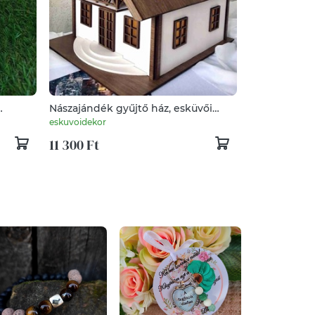
Nászajándék gyűjtő ház, esküvői
pénzgyűjtő ház, névre szólóan színes
eskuvoidekor
11 300 Ft