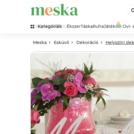
Kategóriák
Ékszer
Táska
Ruha
Játék
Ovi- 
Meska
Esküvő
Dekoráció
Helyszíni de