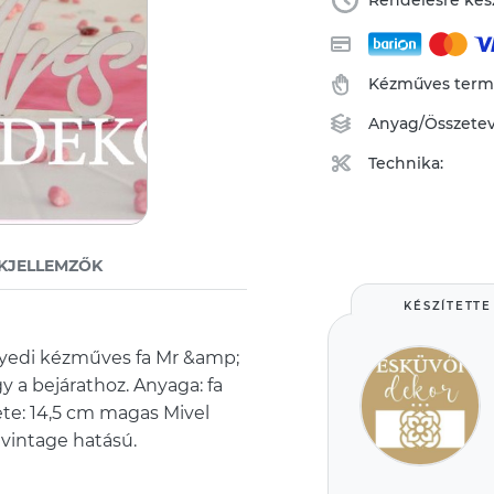
Rendelésre kész
Kézműves ter
Anyag/Összete
Technika:
KJELLEMZŐK
KÉSZÍTETTE
gyedi kézműves fa Mr &amp;
gy a bejárathoz. Anyaga: fa
ete: 14,5 cm magas Mivel
 vintage hatású.