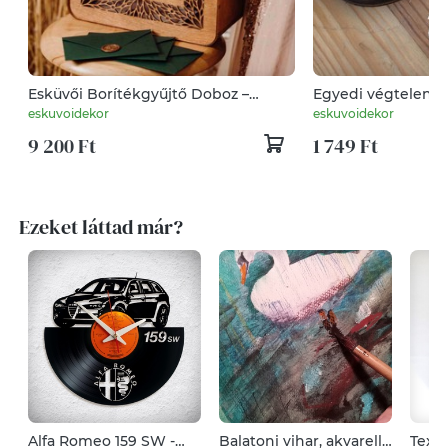
Esküvői Borítékgyűjtő Doboz –
Egyedi végtelen f
Pénzgyűjtő virág mintával
eskuvoidekor
eskuvoidekor
9 200 Ft
1 749 Ft
Ezeket láttad már?
Alfa Romeo 159 SW -
Balatoni vihar, akvarell
Texti