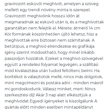
gravírozott esküvői meghívót, amelyen a szöveg
mellett egy trendi növény minta is szerepel.
Gravírozott meghívóink hosszú időn át
megmaradnak az esküvő után is, és a meghívottak
garantáltan nem felejtik el. Mérete: átmérő 14 cm
Kör formának köszönhetően újító lehetsz, hisz a
meghívottak erre biztosan nem számítanak. A
betűtípus, a meghívó elrendezése és grafikája
igény szerint módosítható, hogy minél inkább
passzoljon hozzátok. Ezeket a meghívó szövegével
együtt a rendelési folyamat legvégén, a szállítási
mód kiválasztása után tudod feltölteni, beírni. Ha
borítékot is választotok mellé, nincs más dolgotok,
mint megcímezni és postára adni - minden másról
mi gondoskodunk. Válassz minket, mert: Nincs
szerkesztési díj! Akár 3 nap alatt elkészítjük a
meghívódat Egyedi igényeket is kiszolgálunk A
gyártás előtt minden esetben mintapéldányt