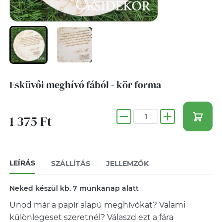
Esküvői meghívó fából - kör forma
1 375 Ft
LEÍRÁS
SZÁLLÍTÁS
JELLEMZŐK
Neked készül kb. 7 munkanap alatt
Unod már a papír alapú meghívókat? Valami
különlegeset szeretnél? Válaszd ezt a fára