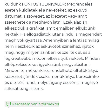
küldünk FONTOS TUDNIVALÓK: Megrendelés
esetén küldjétek el a neveteket, az esküvő
dátumát, a szöveget, az idézetet vagy amit
szeretnétek a meghívón látni. Ezek alapján
elkészítjük a grafikát, amit emailben elküldünk
nektek. Ha elfogadjátok, utána indul a megrendelt
meghívók gyártása. Amennyiben a fenti színvilág
nem illeszkedik az esküvőtök színeihez, írjátok
meg, hogy milyen színben képzelitek el, és a
legkreatívabb módon elkészítjük nektek. Minden
elképzeléseteket igyekszünk megvalósítani.
Minden termékünkhöz rendelhető ültetőkártya,
köszönetajándék csoki, menükártya, boroscímke
és ültetési rend, melyet igény esetén a meghívó
stílusához igazítunk.
Kérdésem van a termékről