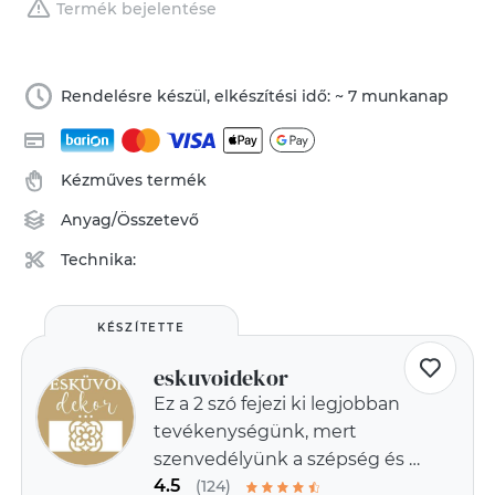
Termék bejelentése
Rendelésre készül, elkészítési idő: ~ 7 munkanap
Kézműves termék
Anyag/Összetevő
Technika:
KÉSZÍTETTE
eskuvoidekor
Ez a 2 szó fejezi ki legjobban
tevékenységünk, mert
szenvedélyünk a szépség és a
4.5
egyediség
(124)