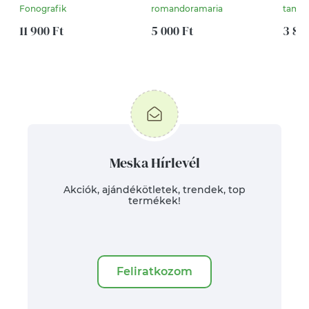
Bakelit falióra
festmény
Fonografik
romandoramaria
tamar
11 900 Ft
5 000 Ft
3 80
Meska Hírlevél
Akciók, ajándékötletek, trendek, top
termékek!
Feliratkozom