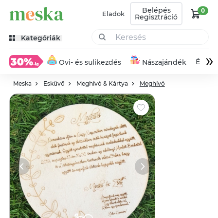
Belépés
0
Eladok
Regisztráció
Kategóriák
»
Éksze
Ovi- és sulikezdés
Nászajándék
Meska
Esküvő
Meghívó & Kártya
Meghívó