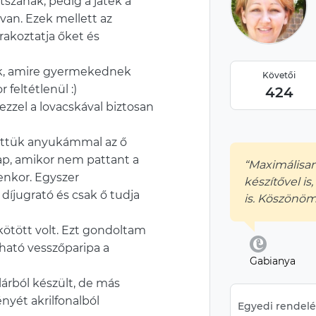
szanak, pedig a játék a
 van. Ezek mellett az
rakoztatja őket és
áték, amire gyermekednek
Követői
feltétlenül :)
424
ezzel a lovacskával biztosan
tettük anyukámmal az ő
nap, amikor nem pattant a
“Maximálisan
yenkor. Egyszer
készítővel is
díjugrató és csak ő tudja
is. Köszönöm
kötött volt. Ezt gondoltam
álható vesszőparipa a
Gabianya
lárból készült, de más
nyét akrilfonalból
Egyedi rendelés