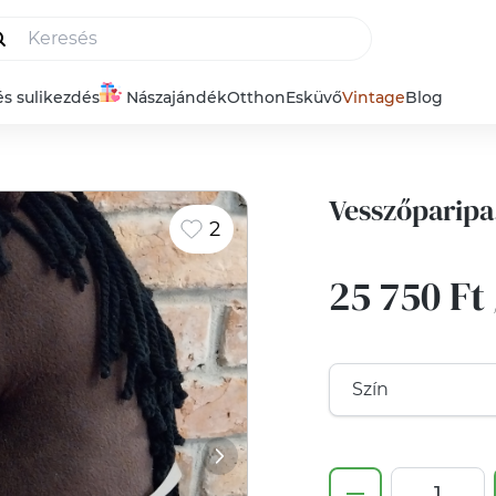
és sulikezdés
Nászajándék
Otthon
Esküvő
Vintage
Blog
Vesszőparipa
2
25 750 Ft