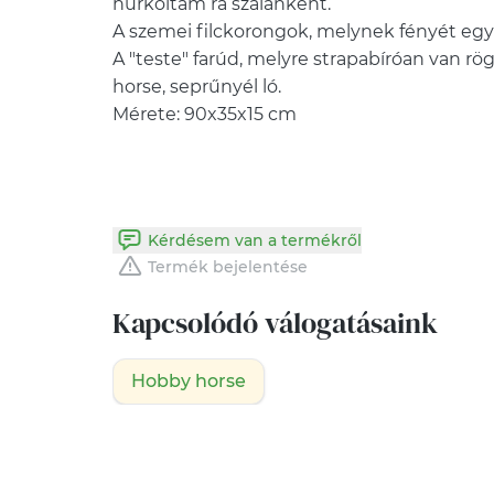
hurkoltam rá szálanként.
A szemei filckorongok, melynek fényét egy 
A "teste" farúd, melyre strapabíróan van rög
horse, seprűnyél ló.
Mérete: 90x35x15 cm
Kérdésem van a termékről
Termék bejelentése
Kapcsolódó válogatásaink
Hobby horse