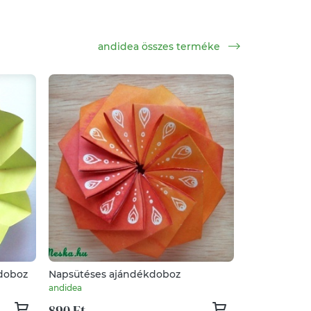
andidea összes terméke
rdoboz
Napsütéses ajándékdoboz
andidea
890 Ft