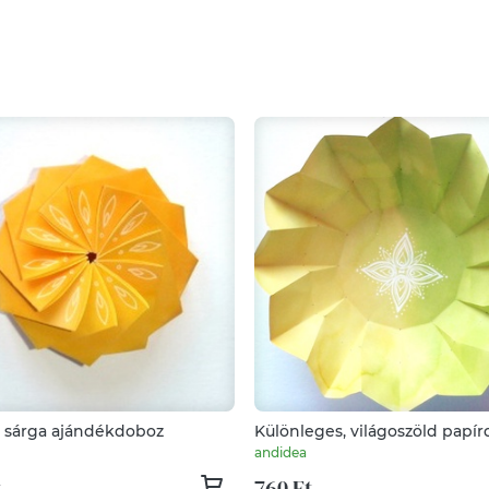
s sárga ajándékdoboz
Különleges, világoszöld papí
andidea
t
760 Ft