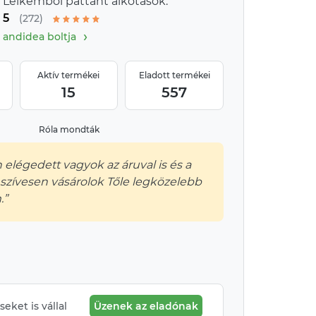
Lelkemből pattant alkotások.
5
(272)
›
andidea boltja
Aktív termékei
Eladott termékei
15
557
Róla mondták
 elégedett vagyok az áruval is és a
, szívesen vásárolok Tőle legközelebb
.”
eket is vállal
Üzenek az eladónak