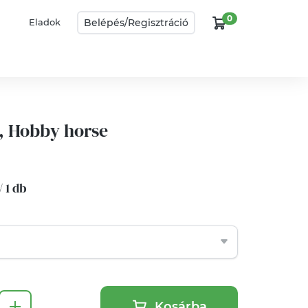
0
Belépés/
Regisztráció
Eladok
, Hobby horse
/ 1 db
Kosárba