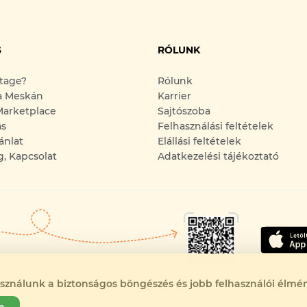
S
RÓLUNK
ntage?
Rólunk
a Meskán
Karrier
arketplace
Sajtószoba
ás
Felhasználási feltételek
ánlat
Elállási feltételek
g, Kapcsolat
Adatkezelési tájékoztató
asználunk a biztonságos böngészés és jobb felhasználói élmén