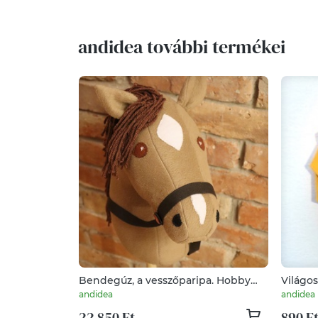
andidea további termékei
Bendegúz, a vesszőparipa. Hobby
Világo
horse
andidea
andidea
22 850 Ft
890 F