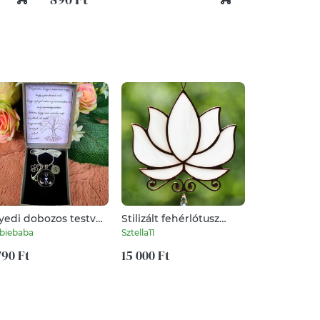
yedi dobozos testvér
Stilizált fehérlótusz
Gyöngyvirá
szöntő kulcstartó
kristállyal
biebaba
Sztella11
MiniNatura
790 Ft
15 000 Ft
6 500 Ft