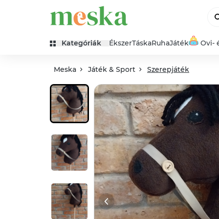
Kategóriák
Ékszer
Táska
Ruha
Játék
Ovi- 
Meska
Játék & Sport
Szerepjáték