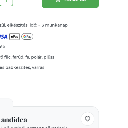
ül, elkészítési idő: ~ 3 munkanap
mék
vő
filc
,
farúd
,
fa
,
polár
,
plüss
és bábkészítés
,
varrás
andidea