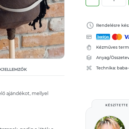
Rendelésre kész
Kézműves ter
Anyag/Összete
Technika:
baba-
KJELLEMZŐK
ő ajándékot, mellyel
KÉSZÍTETTE