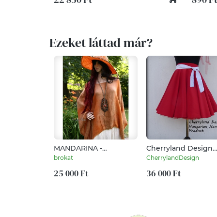
Ezeket láttad már?
MANDARINA -
Cherryland Design
extravagáns design-
Piros Nehézselyem
brokat
CherrylandDesign
tunika lagenlook chic
Rockabilly stílusú
25 000 Ft
szoknya
36 000 Ft
/Alsószoknyával