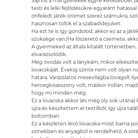
Sajnos a mai gyerekek egyre kevesebbet ját
testi és lelki fejlődésükre egyaránt hatással
önfeledt játék örömet szerez számukra, szó
hasznosan töltik el a szabadidejüket.
Ha ezt te is így gondolod, akkor ez az a j
szüksége van.(Ha lószerető a csemete, akkor 
A gyermeked az általa kitalált történetben, 
elvarázsolódik.
Még óvodás volt a lánykám, mikor elkészí
lovacskáját. Évekig szinte nem volt olyan 
hátára. Varázslatos mesevilágba lovagolt il
hercegkisasszony volt, máskor indián, majd 
hogy mi minden még.
Ez a lovacska akkor (és még oly sok utána) 
újra és készítettem el textilből, így újra tal
boltomban.
Ez a készleten lévő lovacska most barna po
szinekben és anyagból is rendelhető. A söré