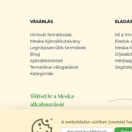
VÁSÁRLÁS
ELADÁ
Hírlevél feliratkozás
Mi a Vi
Meska Ajándékutalvány
Eladok 
Legnépszerűbb termékek
Meska M
Blog
Díjszab
Ajándékötletek
Médiaaj
Tematikus válogatások
Segítsé
Kategóriák
Töltsd le a Meska
alkalmazását
Android-os és iOS-es telefonodra is!
A weboldalon sütiket (cookie) h