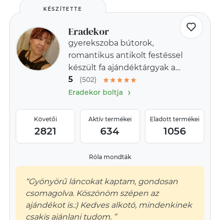
KÉSZÍTETTE
Eradekor
gyerekszoba bútorok,
romantikus antikolt festéssel
készült fa ajándéktárgyak a
5
provence-i stílus jegyében
(502)
›
Eradekor boltja
Követői
Aktív termékei
Eladott termékei
2821
634
1056
Róla mondták
“Gyönyörű láncokat kaptam, gondosan
csomagolva. Köszönöm szépen az
ajándékot is.:) Kedves alkotó, mindenkinek
csakis ajánlani tudom. ”