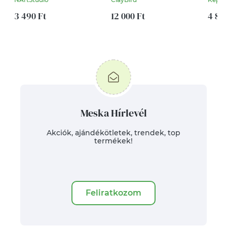
grafi
3 490 Ft
12 000 Ft
névve
4 80
Meska Hírlevél
Akciók, ajándékötletek, trendek, top
termékek!
Feliratkozom