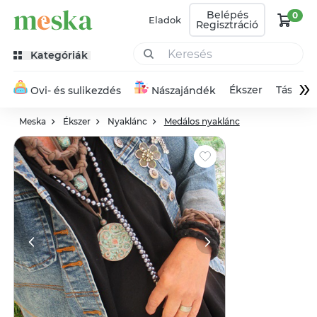
Belépés
0
Eladok
Regisztráció
Kategóriák
»
Ékszer
Táska
Ovi- és sulikezdés
Nászajándék
Meska
Ékszer
Nyaklánc
Medálos nyaklánc