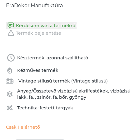
EraDekor Manufaktúra
Kérdésem van a termékről
Termék bejelentése
Késztermék, azonnal szállítható
Kézműves termék
Vintage stílusú termék (Vintage stílusú)
Anyag/Összetevő
vízbázisú akrilfestékek
,
vízbázisú
lakk
,
fa
,
,
zsinór
,
fa
,
bőr
,
gyöngy
Technika:
festett tárgyak
Csak 1 elérhető