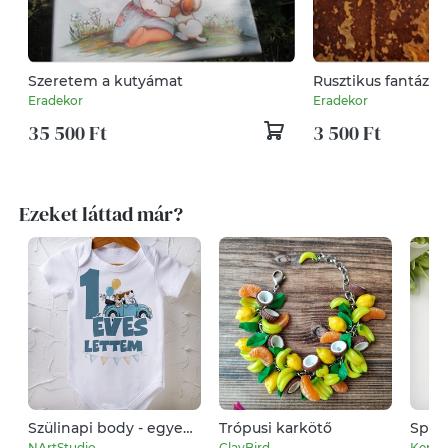
Szeretem a kutyámat
Rusztikus fantázia
Eradekor
Eradekor
35 500 Ft
3 500 Ft
Ezeket láttad már?
Szülinapi body - egyedi
Trópusi karkötő
Spor
grafikával
- spo
NArtStudio
ClayBird
Kepes