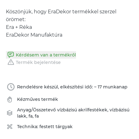
Köszönjük, hogy EraDekor termékkel szerzel
örömet:
Era + Réka
EraDekor Manufaktúra
Kérdésem van a termékről
Termék bejelentése
Rendelésre készül, elkészítési idő: ~ 17 munkanap
Kézműves termék
Anyag/Összetevő
vízbázisú akrilfestékek
,
vízbázisú
lakk
,
fa
,
fa
Technika:
festett tárgyak