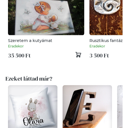
Szeretem a kutyámat
Rusztikus fantázia
Eradekor
Eradekor
35 500 Ft
3 500 Ft
Ezeket láttad már?