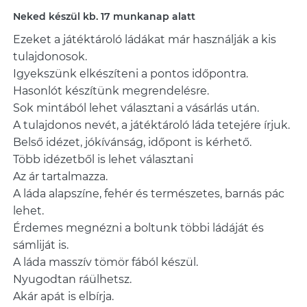
Neked készül kb. 17 munkanap alatt
Ezeket a játéktároló ládákat már használják a kis
tulajdonosok.
Igyekszünk elkészíteni a pontos időpontra.
Hasonlót készítünk megrendelésre.
Sok mintából lehet választani a vásárlás után.
A tulajdonos nevét, a játéktároló láda tetejére írjuk.
Belső idézet, jókívánság, időpont is kérhető.
Több idézetből is lehet választani
Az ár tartalmazza.
A láda alapszíne, fehér és természetes, barnás pác
lehet.
Érdemes megnézni a boltunk többi ládáját és
sámliját is.
A láda masszív tömör fából készül.
Nyugodtan ráülhetsz.
Akár apát is elbírja.