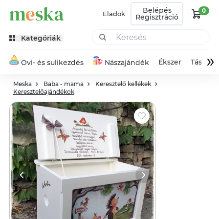
Belépés
0
Eladok
Regisztráció
Kategóriák
»
Ékszer
Táska
Ovi- és sulikezdés
Nászajándék
Meska
Baba - mama
Keresztelő kellékek
Keresztelőajándékok