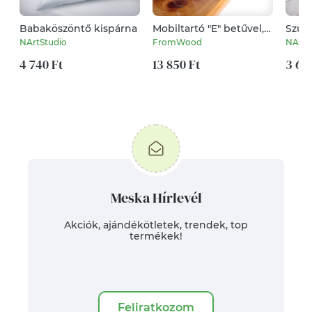
Babaköszöntő kispárna
Mobiltartó "E" betűvel,
Szüli
diófából
grafi
NArtStudio
FromWood
NArtS
4 740 Ft
13 850 Ft
3 69
Meska Hírlevél
Akciók, ajándékötletek, trendek, top
termékek!
Feliratkozom