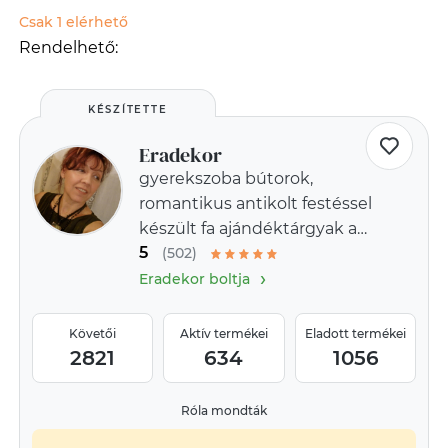
Csak 1 elérhető
Rendelhető:
KÉSZÍTETTE
Eradekor
gyerekszoba bútorok,
romantikus antikolt festéssel
készült fa ajándéktárgyak a
5
provence-i stílus jegyében
(502)
›
Eradekor boltja
Követői
Aktív termékei
Eladott termékei
2821
634
1056
Róla mondták