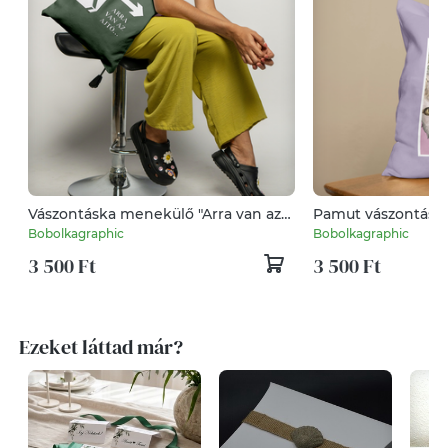
Vászontáska menekülő "Arra van az
Pamut vászontásk
ajtó..." grafikával
macskás grafikáva
Bobolkagraphic
Bobolkagraphic
3 500 Ft
3 500 Ft
Ezeket láttad már?