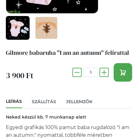
Gilmore babaruha "I am an autumn" felirattal
3 900 Ft
LEÍRÁS
SZÁLLÍTÁS
JELLEMZŐK
Neked készül kb. 7 munkanap alatt
Egyedi grafikás 100% pamut baba rugdalózó "I am
an autumn." nyomattal, többféle méretben