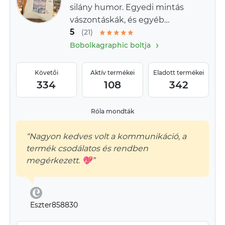
silány humor. Egyedi mintás
vászontáskák, és egyéb
5
textilek.
(21)
›
Bobolkagraphic boltja
Követői
Aktív termékei
Eladott termékei
334
108
342
Róla mondták
“Nagyon kedves volt a kommunikáció, a
termék csodálatos és rendben
megérkezett. 💖”
Eszter858830