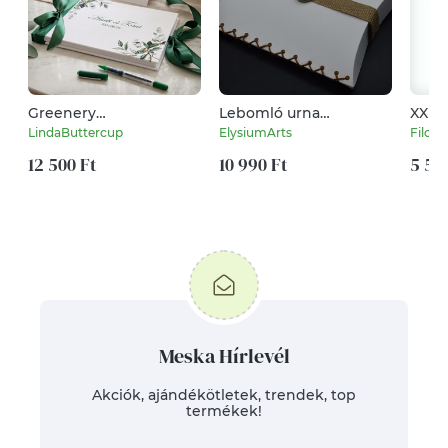
Greenery
Lebomló urna
XXL 
vendégkönyv, zöld
szórópárna, bio urna
hímz
LindaButtercup
ElysiumArts
Filces
leveles, Esküvői
vízi szóró párna
móka
Vendégkönyv,
12 500 Ft
urnakoporsó kis méret
10 990 Ft
5 50
fotókönyv, emlékkönyv
akár kisállat, kutya
macska részére is
Meska Hírlevél
Akciók, ajándékötletek, trendek, top
termékek!