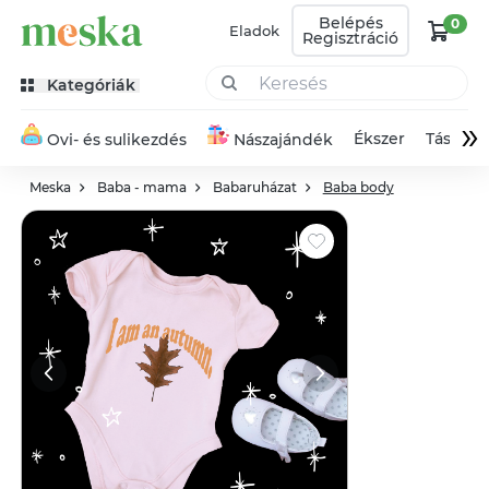
Belépés
0
Eladok
Regisztráció
Kategóriák
»
Ékszer
Táska
Ovi- és sulikezdés
Nászajándék
Meska
Baba - mama
Babaruházat
Baba body