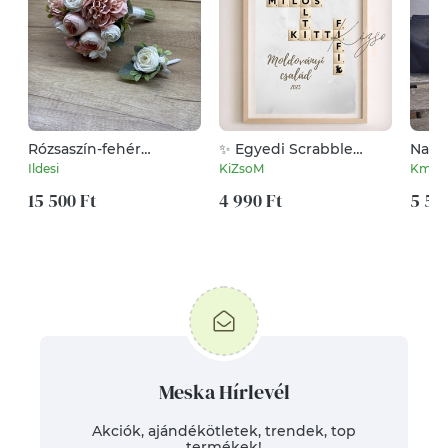
Rózsaszín-fehér
✨ Egyedi Scrabble
Nagy
menyasszonyi csokor
családi kép – személyre
Ildesi
KiZsoM
Kmbi
és kitűző
szabva ✨
15 500 Ft
4 990 Ft
5 50
Meska Hírlevél
Akciók, ajándékötletek, trendek, top
termékek!