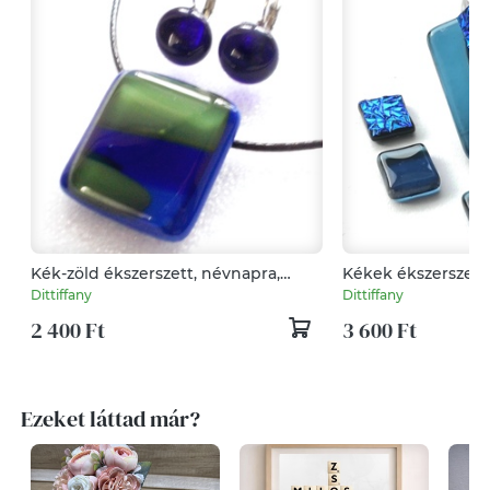
Kék-zöld ékszerszett, névnapra,
Kékek ékszerszett, ajándék
születésnapra.
névnapra, születés
Dittiffany
Dittiffany
2 400 Ft
3 600 Ft
Ezeket láttad már?