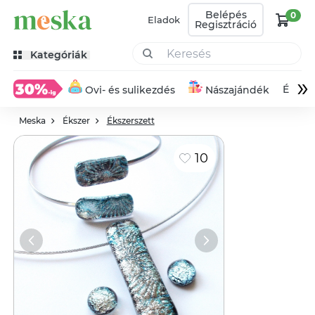
Belépés
0
Eladok
Regisztráció
Kategóriák
»
Éksze
Ovi- és sulikezdés
Nászajándék
Meska
Ékszer
Ékszerszett
10