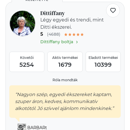
Dittiffany
Légy egyedi és trendi, mint
Ditti ékszerei.
5
(4688)
›
Dittiffany boltja
Követői
Aktív termékei
Eladott termékei
5254
1679
10399
Róla mondták
“Nagyon szép, egyedi ékszereket kaptam,
szuper áron, kedves, kommunikatív
alkotótól. Jó szívvel ajánlom mindenkinek.”
BARBARt