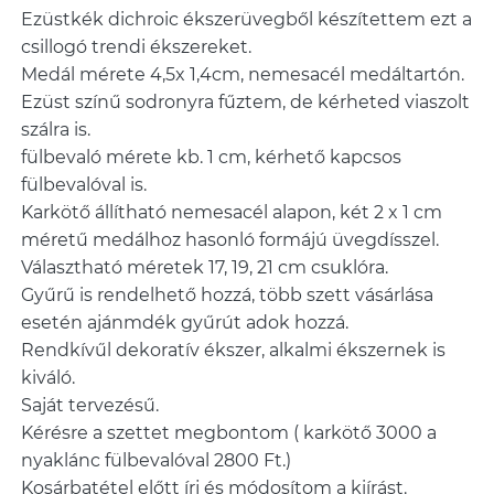
Ezüstkék dichroic ékszerüvegből készítettem ezt a
csillogó trendi ékszereket.
Medál mérete 4,5x 1,4cm, nemesacél medáltartón.
Ezüst színű sodronyra fűztem, de kérheted viaszolt
szálra is.
fülbevaló mérete kb. 1 cm, kérhető kapcsos
fülbevalóval is.
Karkötő állítható nemesacél alapon, két 2 x 1 cm
méretű medálhoz hasonló formájú üvegdísszel.
Választható méretek 17, 19, 21 cm csuklóra.
Gyűrű is rendelhető hozzá, több szett vásárlása
esetén ajánmdék gyűrút adok hozzá.
Rendkívűl dekoratív ékszer, alkalmi ékszernek is
kiváló.
Saját tervezésű.
Kérésre a szettet megbontom ( karkötő 3000 a
nyaklánc fülbevalóval 2800 Ft.)
Kosárbatétel előtt írj és módosítom a kiírást.