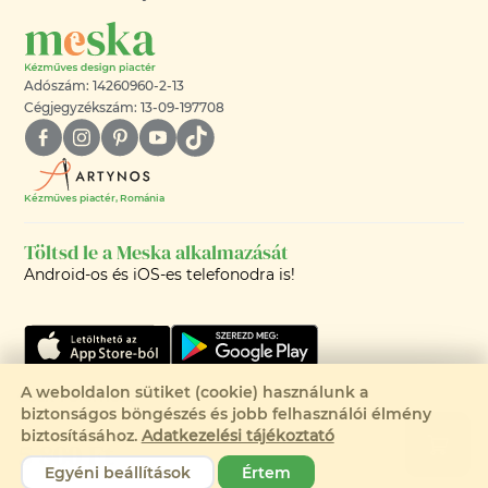
Adószám: 14260960-2-13
Cégjegyzékszám: 13-09-197708
Kézműves piactér, Románia
Töltsd le a Meska alkalmazását
Android-os és iOS-es telefonodra is!
A weboldalon sütiket (cookie) használunk a
Csak 1 elérhető
biztonságos böngészés és jobb felhasználói élmény
©2008-2026 - MESKA.HU -
biztosításához.
Adatkezelési tájékoztató
5 800 Ft
MINDEN JOG FENNTARTVA!
Egyéni beállítások
Értem