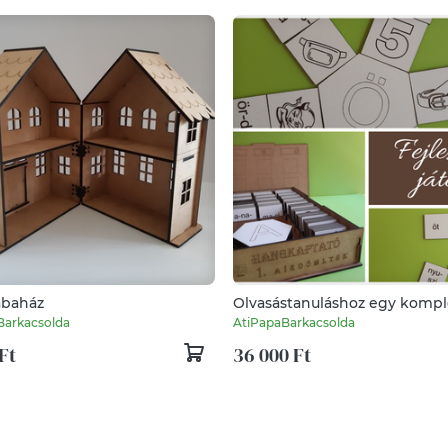
abaház
Olvasástanuláshoz egy komp
képességfejlesztő csomag a
Barkacsolda
AtiPapaBarkacsolda
Hangkaptató
Ft
36 000 Ft