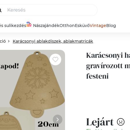
és sulikezdés
Nászajándék
Otthon
Esküvő
Vintage
Blog
ció
Karácsonyi ablakdíszek, ablakmatricák
Karácsonyi h
gravírozott m
festeni
Lejárt