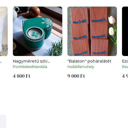
Nagyméretű szív
"Balaton" poháralátét
Ez
cis
mécsestartó (vintage
PontNekedMandala
Hobbifamuhely
Re
k,
zöld)
4 800 Ft
9 000 Ft
4 
oba