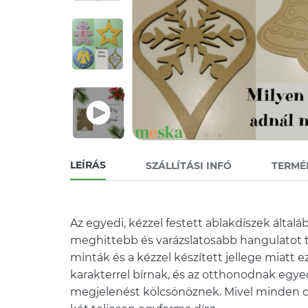
LEÍRÁS
SZÁLLÍTÁSI INFÓ
TERMÉ
Az egyedi, kézzel festett ablakdíszek álta
meghittebb és varázslatosabb hangulatot 
minták és a kézzel készített jellege miatt 
karakterrel bírnak, és az otthonodnak egye
megjelenést kölcsönöznek. Mivel minden da