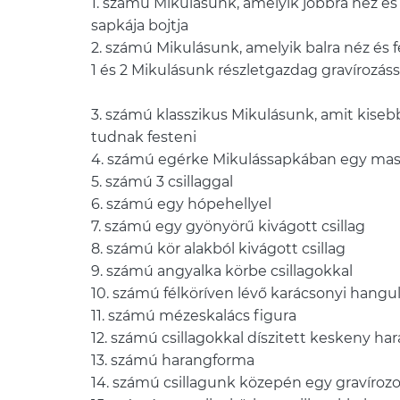
1. számú Mikulásunk, amelyik jobbra néz és a
sapkája bojtja
2. számú Mikulásunk, amelyik balra néz és fe
1 és 2 Mikulásunk részletgazdag gravírozáss
3. számú klasszikus Mikulásunk, amit kise
tudnak festeni
4. számú egérke Mikulássapkában egy mas
5. számú 3 csillaggal
6. számú egy hópehellyel
7. számú egy gyönyörű kivágott csillag
8. számú kör alakból kivágott csillag
9. számú angyalka körbe csillagokkal
10. számú félköríven lévő karácsonyi hangu
11. számú mézeskalács figura
12. számú csillagokkal díszitett keskeny h
13. számú harangforma
14. számú csillagunk közepén egy gravíroz