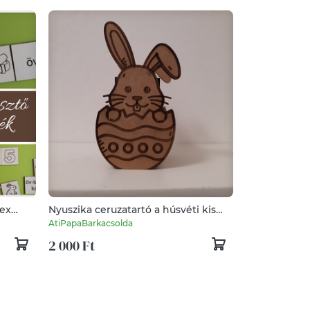
lex
Nyuszika ceruzatartó a húsvéti kis
locsolóknak
AtiPapaBarkacsolda
2 000 Ft