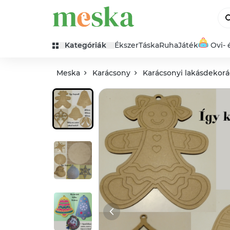
Kategóriák
Ékszer
Táska
Ruha
Játék
Ovi- 
Meska
Karácsony
Karácsonyi lakásdekorá