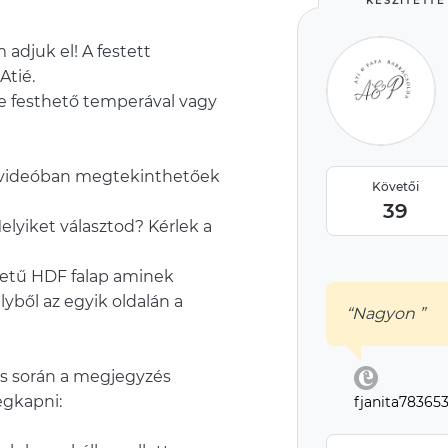
KÉSZÍTETTE
 adjuk el! A festett
Atié.
re festhető temperával vagy
 videóban megtekinthetőek
Követői
39
elyiket választod? Kérlek a
ületű HDF falap aminek
lyből az egyik oldalán a
“Nagyon ”
és során a megjegyzés
egkapni:
fjanita78365