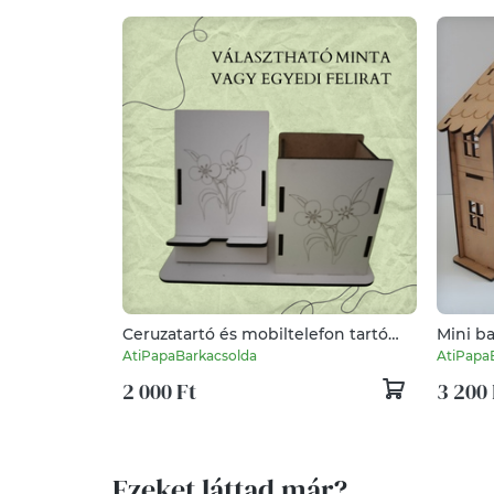
Ceruzatartó és mobiltelefon tartó
Mini b
választható gravírozott mintával (a
AtiPapaBarkacsolda
AtiPapa
videóból választhatsz)
2 000 Ft
3 200 
Ezeket láttad már?