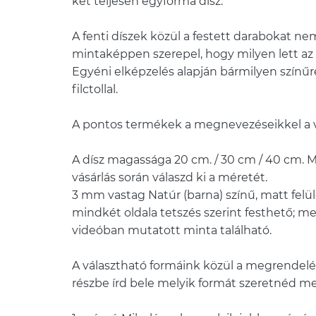
két teljesen egyforma dísz.
A fenti díszek közül a festett darabokat nem
mintaképpen szerepel, hogy milyen lett az 
Egyéni elképzelés alapján bármilyen színű
filctollal.
A pontos termékek a megnevezéseikkel a
A dísz magassága 20 cm. / 30 cm / 40 cm. M
vásárlás során válaszd ki a méretét.
3 mm vastag Natúr (barna) színű, matt fel
mindkét oldala tetszés szerint festhető; me
videóban mutatott minta található.
A választható formáink közül a megrendel
részbe írd bele melyik formát szeretnéd m