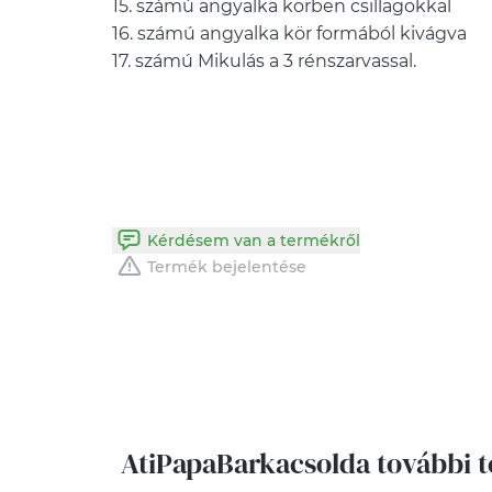
15. számú angyalka körben csillagokkal
16. számú angyalka kör formából kivágva
17. számú Mikulás a 3 rénszarvassal.
Kérdésem van a termékről
Termék bejelentése
AtiPapaBarkacsolda további 