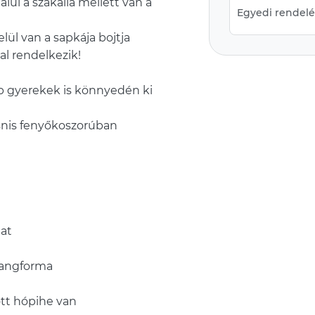
lul a szakálla mellett van a
Egyedi rendelés
lül van a sapkája bojtja
al rendelkezik!
bb gyerekek is könnyedén ki
nis fenyőkoszorúban
lat
arangforma
ott hópihe van