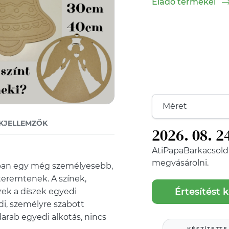
Eladó termékei
KJELLEMZŐK
2026. 08. 2
AtiPapaBarkacsold
megvásárolni.
lában egy még személyesebb,
teremtenek. A színek,
Értesítést 
ezek a díszek egyedi
di, személyre szabott
rab egyedi alkotás, nincs