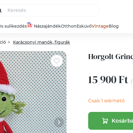
és sulikezdés
Nászajándék
Otthon
Esküvő
Vintage
Blog
ció
Karácsonyi manók, figurák
Horgolt Grin
15 900 Ft
/
Csak 1 elérhető
Kosárb