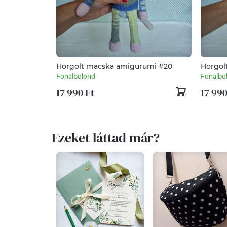
Horgolt macska amigurumi #20
Horgol
Fonalbolond
Fonalbo
17 990 Ft
17 990
Ezeket láttad már?