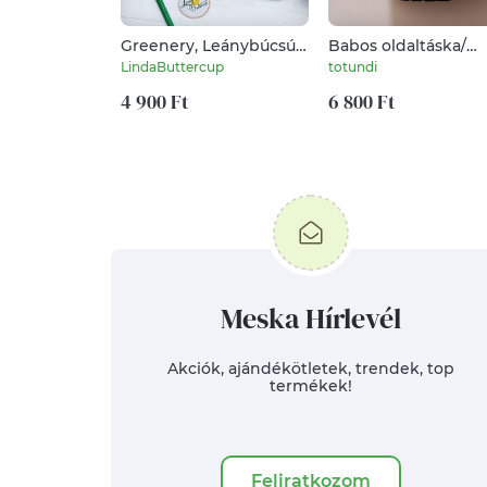
Greenery, Leánybúcsú
Babos oldaltáska/
meghívó, ajándék,
övtáska
LindaButtercup
totundi
Lánybúcsú party,
Esküvői lap, lánybúcsú,
4 900 Ft
6 800 Ft
meghívó, csajos, zöld,
leveles
Meska Hírlevél
Akciók, ajándékötletek, trendek, top
termékek!
Feliratkozom