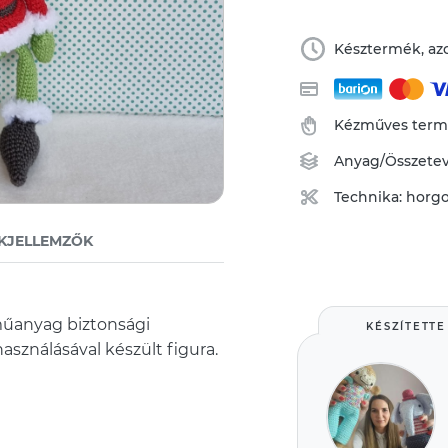
Késztermék, azo
Kézműves ter
Anyag/Összete
Technika:
horgo
KJELLEMZŐK
műanyag biztonsági
KÉSZÍTETTE
használásával készült figura.