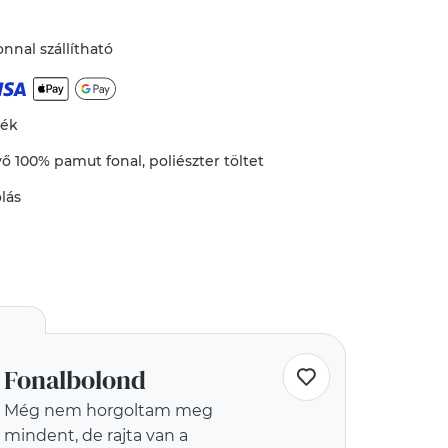
nnal szállítható
mék
vő
100% pamut fonal
,
poliészter töltet
lás
Fonalbolond
Még nem horgoltam meg
mindent, de rajta van a