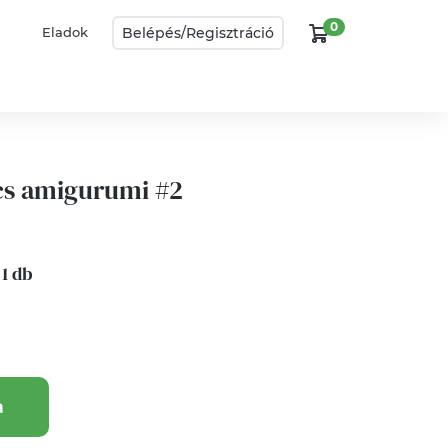
0
Belépés/
Regisztráció
Eladok
cs amigurumi #2
 1 db
a