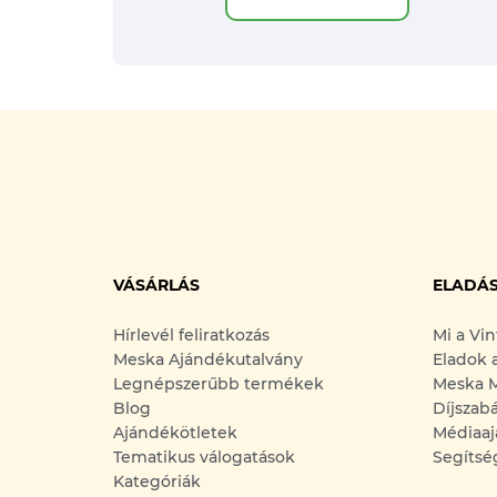
VÁSÁRLÁS
ELADÁ
Hírlevél feliratkozás
Mi a Vi
Meska Ajándékutalvány
Eladok 
Legnépszerűbb termékek
Meska M
Blog
Díjszab
Ajándékötletek
Médiaaj
Tematikus válogatások
Segítsé
Kategóriák