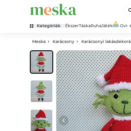
Kategóriák
Ékszer
Táska
Ruha
Játék
Ovi- 
Meska
Karácsony
Karácsonyi lakásdekorá