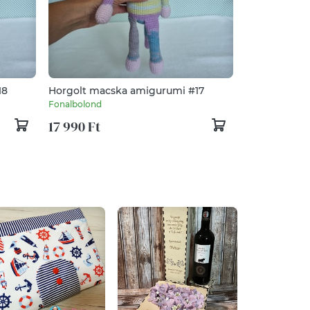
18
Horgolt macska amigurumi #17
Fonalbolond
17 990 Ft