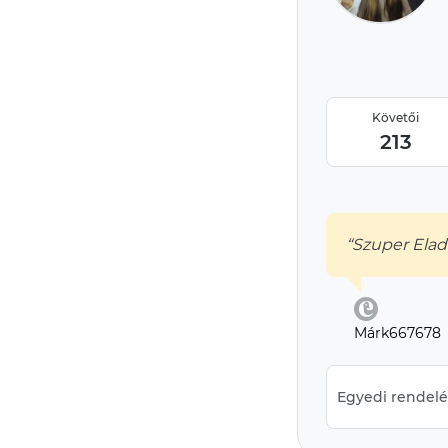
Követői
213
“Szuper Ela
Márk667678
Egyedi rendelés