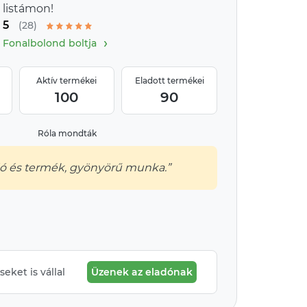
listámon!
5
(28)
›
Fonalbolond boltja
Aktív termékei
Eladott termékei
100
90
Róla mondták
dó és termék, gyönyörű munka.”
eket is vállal
Üzenek az eladónak