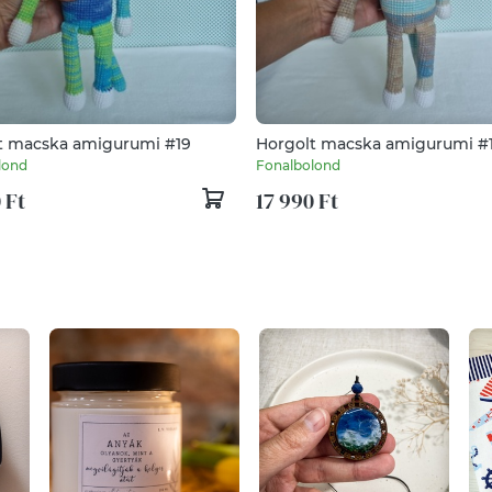
t macska amigurumi #19
Horgolt macska amigurumi #
lond
Fonalbolond
 Ft
17 990 Ft