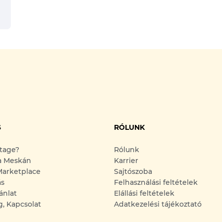
S
RÓLUNK
ntage?
Rólunk
a Meskán
Karrier
arketplace
Sajtószoba
ás
Felhasználási feltételek
ánlat
Elállási feltételek
g, Kapcsolat
Adatkezelési tájékoztató