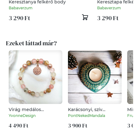
Keresztanya felkérő body
Keresztapa felkér
Babaverzum
Babaverzum
3 290 Ft
3 290 Ft
Ezeket láttad már?
Virág medálos
Karácsonyi, szív
Mini 
rózsaopál kristálykarötő
mandala mécsestartó
/szett
YvonneDesign
PontNekedMandala
Fruzs
(zöld)
4 490 Ft
3 900 Ft
3 00