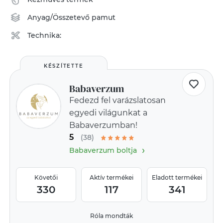
Anyag/Összetevő
pamut
Technika:
KÉSZÍTETTE
Babaverzum
Fedezd fel varázslatosan
egyedi világunkat a
Babaverzumban!
5
(38)
›
Babaverzum boltja
Követői
Aktív termékei
Eladott termékei
330
117
341
Róla mondták