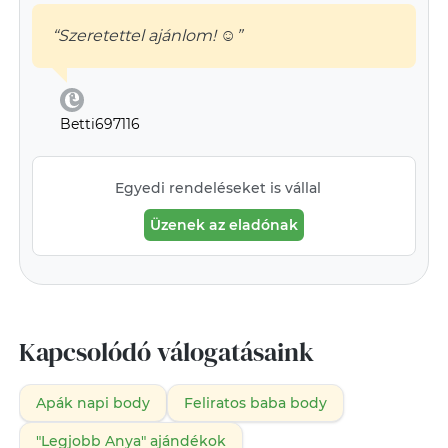
“Szeretettel ajánlom! ☺️”
Betti697116
Egyedi rendeléseket is vállal
Üzenek az eladónak
Kapcsolódó válogatásaink
Apák napi body
Feliratos baba body
"Legjobb Anya" ajándékok