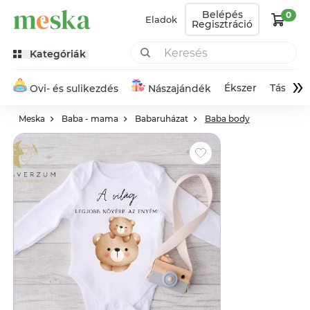
Belépés
0
Eladok
Regisztráció
Kategóriák
»
Ékszer
Táska
Ovi- és sulikezdés
Nászajándék
Meska
Baba - mama
Babaruházat
Baba body