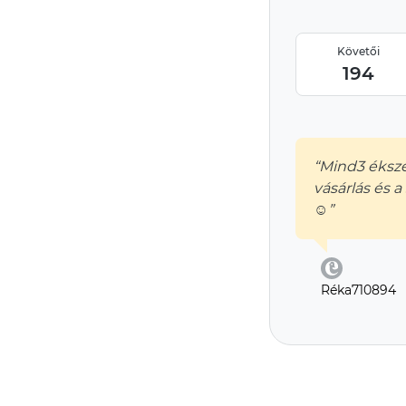
Követői
194
“Mind3 éksz
vásárlás és a
☺️”
Réka710894