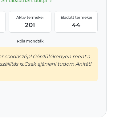
›
AnitaRauthArt boltja
Aktív termékei
Eladott termékei
201
44
Róla mondták
er csodaszép! Gördülékenyen ment a
 szállítás is.Csak ajánlani tudom Anitát!