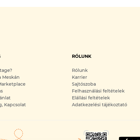
S
RÓLUNK
ntage?
Rólunk
a Meskán
Karrier
arketplace
Sajtószoba
ás
Felhasználási feltételek
ánlat
Elállási feltételek
g, Kapcsolat
Adatkezelési tájékoztató