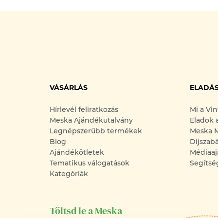
VÁSÁRLÁS
ELADÁ
Hírlevél feliratkozás
Mi a Vi
Meska Ajándékutalvány
Eladok 
Legnépszerűbb termékek
Meska M
Blog
Díjszab
Ajándékötletek
Médiaaj
Tematikus válogatások
Segítsé
Kategóriák
Töltsd le a Meska