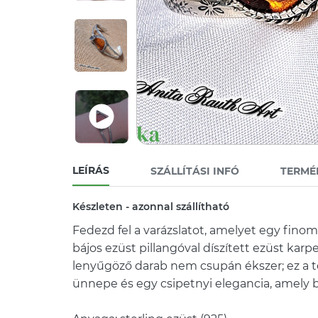
LEÍRÁS
SZÁLLÍTÁSI INFÓ
TERMÉ
Készleten - azonnal szállítható
Fedezd fel a varázslatot, amelyet egy fino
bájos ezüst pillangóval díszített ezüst karp
lenyűgöző darab nem csupán ékszer; ez a
ünnepe és egy csipetnyi elegancia, amely b