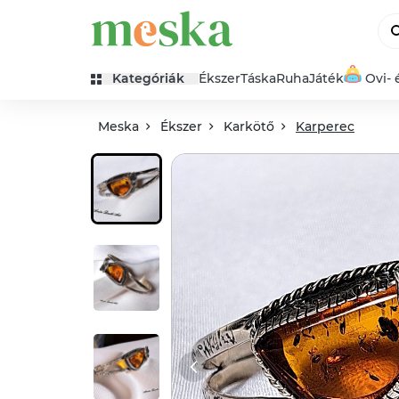
Kategóriák
Ékszer
Táska
Ruha
Játék
Ovi- 
Meska
Ékszer
Karkötő
Karperec