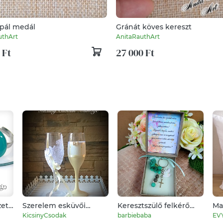
opál medál
Gránát köves kereszt
uthArt
AnitaRauthArt
 Ft
27 000 Ft
ett,
Szerelem esküvői
Keresztszülő felkérő
Ma
ty
pohár pár
ajándék ásvány
dí
KicsinyCsodak
barbiebaba
EV
kulcstartó dobozzal
mi