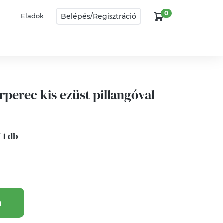
0
Belépés/
Regisztráció
Eladok
perec kis ezüst pillangóval
/ 1 db
a