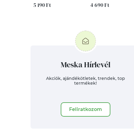
5 190 Ft
4 690 Ft
Meska Hírlevél
Akciók, ajándékötletek, trendek, top
termékek!
Feliratkozom