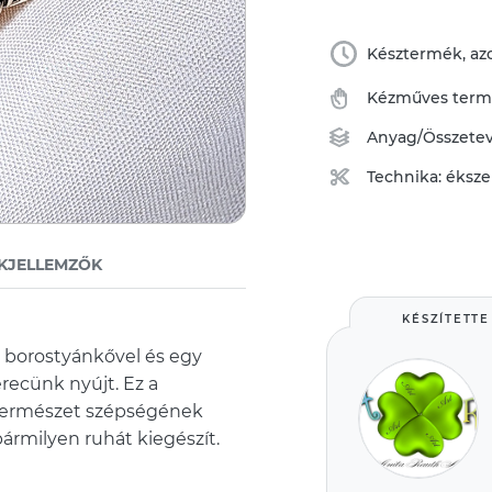
Késztermék, azo
Kézműves ter
Anyag/Összete
Technika:
éksze
KJELLEMZŐK
KÉSZÍTETTE
m borostyánkővel és egy
erecünk nyújt. Ez a
 természet szépségének
ármilyen ruhát kiegészít.