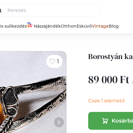
és sulikezdés
Nászajándék
Otthon
Esküvő
Vintage
Blog
Borostyán kar
1
89 000 Ft
Csak 1 elérhető
Kosárb