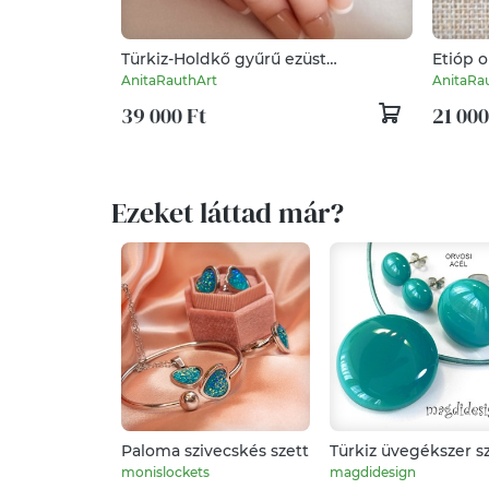
Türkiz-Holdkő gyűrű ezüst
Etióp 
virágszirmokkal
AnitaRauthArt
AnitaRa
39 000 Ft
21 000
Ezeket láttad már?
Paloma szivecskés szett
Türkiz üvegékszer sz
nyaklánc, gyűrű, pöt
monislockets
magdidesign
fülbevaló