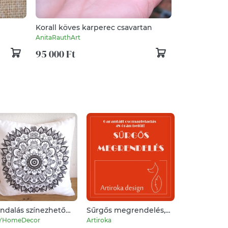
Korall köves karperec csavartan
AnitaRauthArt
95 000 Ft
ndalás színezhető
Sűrgős megrendelés,
Ballagásra 
szpárna, mandala
48 órán belül - SOS
puzzle az os
YHomeDecor
Artiroka
Lasergravir
ntás párna,
megrendelés