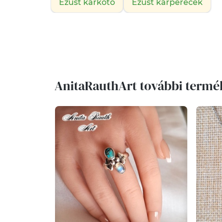
Ezüst karkötő
Ezüst karperecek
AnitaRauthArt további termé