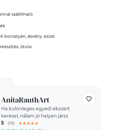
nnal szállítható
mék
vő
borostyán
,
ásvány
,
ezüst
rkészítés
,
ötvös
AnitaRauthArt
Ha különleges egyedi ékszert
keresel, nálam jó helyen jársz
5
(19)