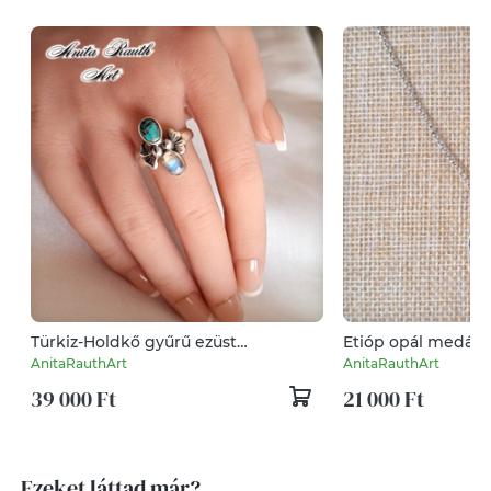
Türkiz-Holdkő gyűrű ezüst
Etióp opál medál
virágszirmokkal
AnitaRauthArt
AnitaRauthArt
39 000 Ft
21 000 Ft
Ezeket láttad már?