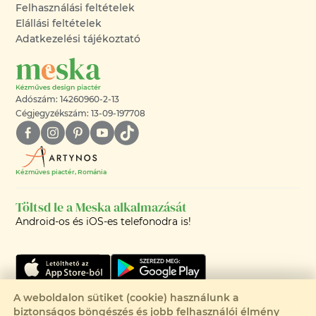
Felhasználási feltételek
Elállási feltételek
Adatkezelési tájékoztató
Adószám: 14260960-2-13
Cégjegyzékszám: 13-09-197708
Kézműves piactér, Románia
Töltsd le a Meska alkalmazását
Android-os és iOS-es telefonodra is!
A weboldalon sütiket (cookie) használunk a
Csak 1 elérhető
biztonságos böngészés és jobb felhasználói élmény