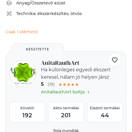
Anyag/Összetevő
ezüst
Technika:
ékszerkészítés
,
ötvös
Csak 1 elérhető
KÉSZÍTETTE
AnitaRauthArt
Ha különleges egyedi ékszert
keresel, nálam jó helyen jársz
5
(19)
›
AnitaRauthArt boltja
Követői
Aktív termékei
Eladott termékei
192
201
44
Róla mondták