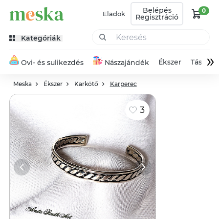
Belépés
0
Eladok
Regisztráció
Kategóriák
»
Ékszer
Táska
Ovi- és sulikezdés
Nászajándék
Meska
Ékszer
Karkötő
Karperec
3