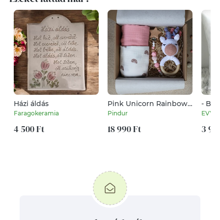
Házi áldás
Pink Unicorn Rainbow
- Bag
Box - Baba
párna
Faragokeramia
Pindur
EVYH
ajándékdoboz /
bagol
4 500 Ft
Babaváró ajándék /
18 990 Ft
díszp
3 99
Babalátogató ajándék
párn