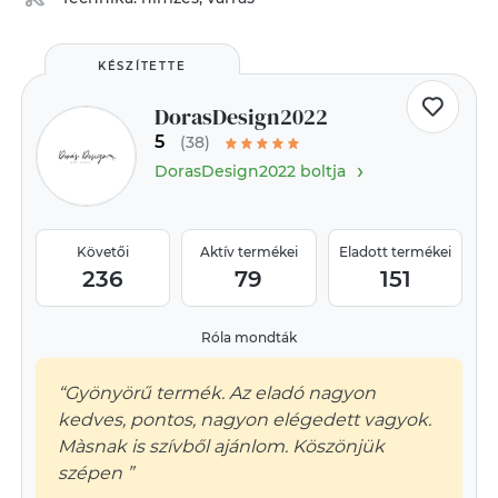
KÉSZÍTETTE
DorasDesign2022
5
(38)
›
DorasDesign2022 boltja
Követői
Aktív termékei
Eladott termékei
236
79
151
Róla mondták
“Gyönyörű termék. Az eladó nagyon
kedves, pontos, nagyon elégedett vagyok.
Màsnak is szívből ajánlom. Köszönjük
szépen ”