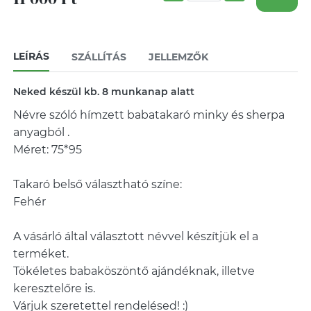
LEÍRÁS
SZÁLLÍTÁS
JELLEMZŐK
Neked készül kb. 8 munkanap alatt
Névre szóló hímzett babatakaró minky és sherpa
anyagból .
Méret: 75*95
Takaró belső választható színe:
Fehér
A vásárló által választott névvel készítjük el a
terméket.
Tökéletes babaköszöntő ajándéknak, illetve
keresztelőre is.
Várjuk szeretettel rendelésed! :)