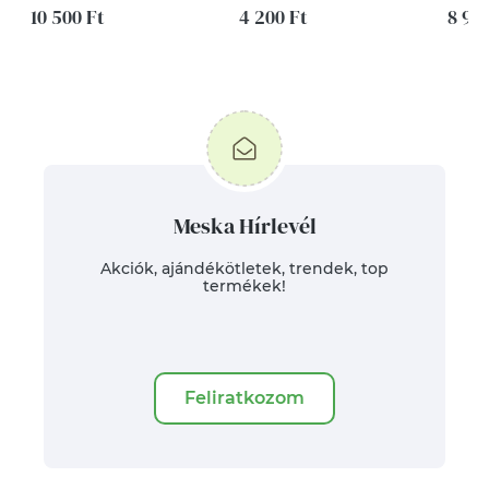
10 500 Ft
4 200 Ft
napr
8 99
ajánd
párn
Meska Hírlevél
Akciók, ajándékötletek, trendek, top
termékek!
Feliratkozom