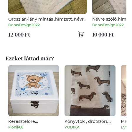
Oroszlán-lány mintás ,hímzett, névre
Névre szóló hímze
szóló babatakaró
nyuszi mintás
DorasDesign2022
DorasDesign2022
12 000 Ft
10 000 Ft
Ezeket láttad már?
Keresztelőre
Könyvtok , drótszőrű
Mr. é
ajándékdoboz
tacskó
párna
Monik68
VODIKA
EVYH
Évfor