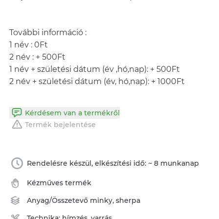
További információ :
1 név : 0Ft
2 név : + 500Ft
1 név + születési dátum (év ,hó,nap): + 500Ft
Kérdésem van a termékről
Termék bejelentése
Rendelésre készül, elkészítési idő: ~ 8 munkanap
Kézműves termék
Anyag/Összetevő
minky
,
sherpa
Technika:
hímzés
,
varrás