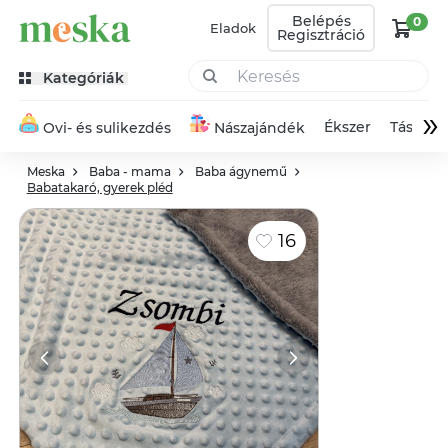
Belépés
0
Eladok
Regisztráció
Kategóriák
»
Ékszer
Táska
Ovi- és sulikezdés
Nászajándék
Meska
Baba - mama
Baba ágynemű
Babatakaró, gyerek pléd
16