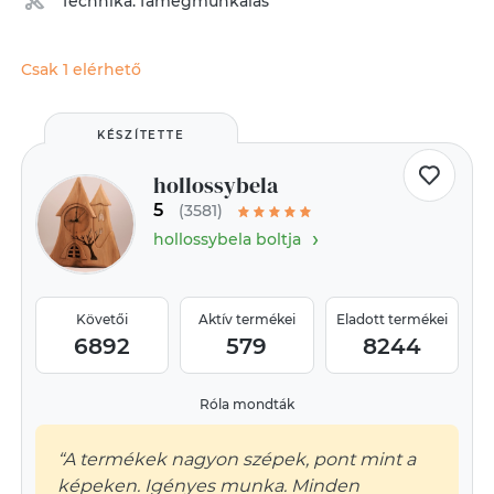
Technika:
famegmunkálás
Csak 1 elérhető
KÉSZÍTETTE
hollossybela
5
(3581)
›
hollossybela boltja
Követői
Aktív termékei
Eladott termékei
6892
579
8244
Róla mondták
“A termékek nagyon szépek, pont mint a
képeken. Igényes munka. Minden