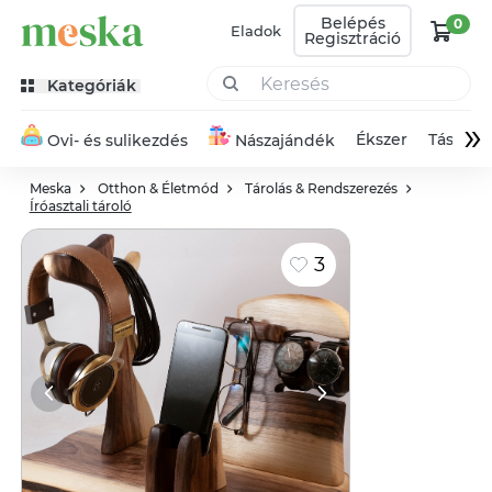
Belépés
0
Eladok
Regisztráció
Kategóriák
»
Ékszer
Táska
Ovi- és sulikezdés
Nászajándék
Meska
Otthon & Életmód
Tárolás & Rendszerezés
Íróasztali tároló
3