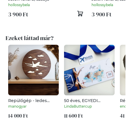
hollossybela
hollossybela
3 900 Ft
3 900 Ft
Ezeket láttad már?
Repülőgép - ledes
50 éves, EGYEDI
Régie
asztali fa lámpa
Szülinapi Útlevél,
kism
manogyar
LindaButtercup
encibo
Beszállókártya,
hagy
14 000 Ft
Repülőjegy, utazás
11 600 Ft
Két b
41 80
ajándékba, vicces
kapoc
ajándék, kiskönyv, örök
geri
emlék,
bord