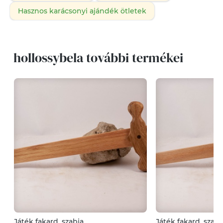
Hasznos karácsonyi ajándék ötletek
hollossybela további termékei
Játék fakard, szabja
Játék fakard, szabj