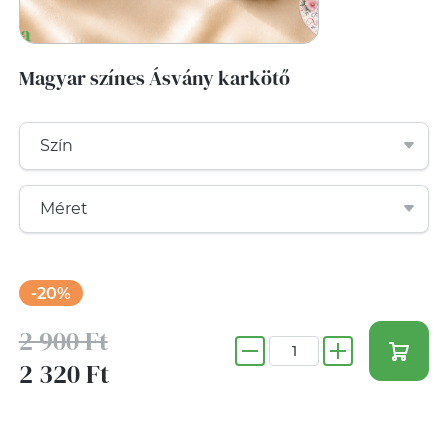
Magyar színes Ásvány karkötő
-20%
2 900 Ft
2 320 Ft