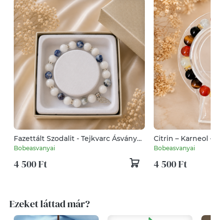
Fazettált Szodalit - Tejkvarc Ásvány
Citrin – Karneol – 
karkötő
ásvány karkötő
Bobeasvanyai
Bobeasvanyai
4 500 Ft
4 500 Ft
Ezeket láttad már?