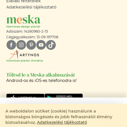
Elállási feltételek
Adatkezelési tájékoztató
Adószám: 14260960-2-13
Cégjegyzékszám: 13-09-197708
Kézműves piactér, Románia
Töltsd le a Meska alkalmazását
Android-os és iOS-es telefonodra is!
A weboldalon sütiket (cookie) használunk a
2 900 Ft
-20%
biztonságos böngészés és jobb felhasználói élmény
©2008-2026 - MESKA.HU -
biztosításához.
Adatkezelési tájékoztató
MINDEN JOG FENNTARTVA!