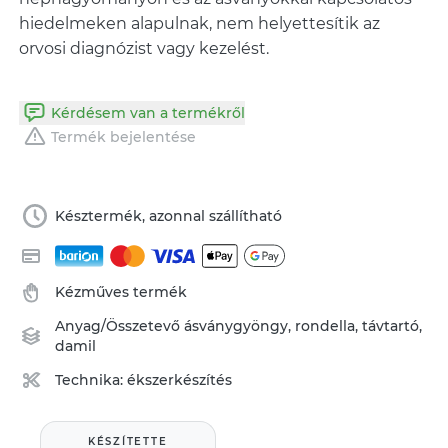
hiedelmeken alapulnak, nem helyettesítik az
orvosi diagnózist vagy kezelést.
Kérdésem van a termékről
Termék bejelentése
Késztermék, azonnal szállítható
Kézműves termék
Anyag/Összetevő
ásványgyöngy
,
rondella
,
távtartó
,
damil
Technika:
ékszerkészítés
KÉSZÍTETTE