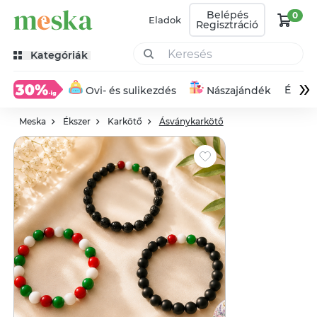
Belépés
0
Eladok
Regisztráció
Kategóriák
»
Éksze
Ovi- és sulikezdés
Nászajándék
Meska
Ékszer
Karkötő
Ásványkarkötő