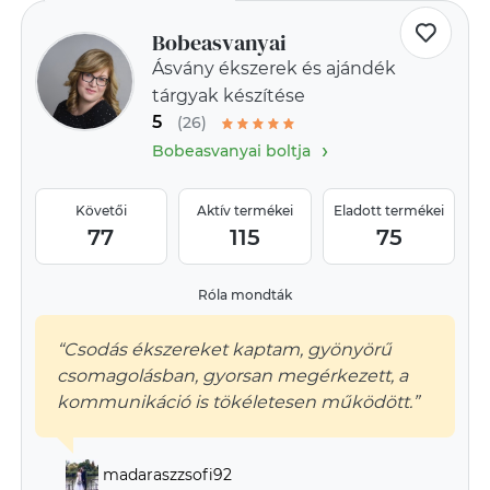
Bobeasvanyai
Ásvány ékszerek és ajándék
tárgyak készítése
5
(26)
›
Bobeasvanyai boltja
Követői
Aktív termékei
Eladott termékei
77
115
75
Róla mondták
“Csodás ékszereket kaptam, gyönyörű
csomagolásban, gyorsan megérkezett, a
kommunikáció is tökéletesen működött.”
madaraszzsofi92