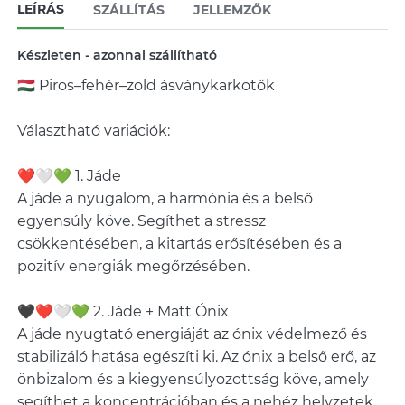
LEÍRÁS
SZÁLLÍTÁS
JELLEMZŐK
Készleten - azonnal szállítható
🇭🇺 Piros–fehér–zöld ásványkarkötők
Választható variációk:
❤️🤍💚 1. Jáde
A jáde a nyugalom, a harmónia és a belső
egyensúly köve. Segíthet a stressz
csökkentésében, a kitartás erősítésében és a
pozitív energiák megőrzésében.
🖤❤️🤍💚 2. Jáde + Matt Ónix
A jáde nyugtató energiáját az ónix védelmező és
stabilizáló hatása egészíti ki. Az ónix a belső erő, az
önbizalom és a kiegyensúlyozottság köve, amely
segíthet a koncentrációban és a nehéz helyzetek