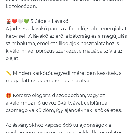
kezelésében.
🌋❤️🤍💚 3. Jáde + Lávakő
A jáde és a lávakő párosa a földelő, stabil energiákat
képviseli. A lávakő az erő, a bátorság és a megújulás
szimbóluma, emellett illóolajok használatához is
kiváló, mivel porózus szerkezete magába szívja az
olajat.
📏 Minden karkötőt egyedi méretben készítek, a
megadott csuklómérethez igazítva.
🎁 Kérésre elegáns díszdobozban, vagy az
alkalomhoz illő üdvözlőkártyával, celofánba
csomagolva küldöm, így ajándéknak is tökéletes.
Az ásványokhoz kapcsolódó tulajdonságok a
néphagyományon és az ásványokkal kapcsolatos