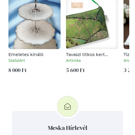
Emeletes kínáló
Tavaszi titkos kert
Tized
mintás prémium
halvá
SzaSziArt
Artiroka
AnaRi
neszesszer - Artiroka
fénye
8 000 Ft
design
5 600 Ft
ropp
3 29
hegyi
5585
Meska Hírlevél