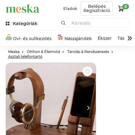
Belépés
0
Eladok
Regisztráció
Kategóriák
»
Ékszer
Táska
Ovi- és sulikezdés
Nászajándék
Meska
Otthon & Életmód
Tárolás & Rendszerezés
Asztali telefontartó