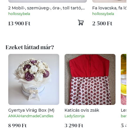
2 Mobil-, szemüveg-, óra-, toll tartó,
Fa lovacska, fa ló
asztali rendező
hollossybela
hollossybela
13 900 Ft
2 500 Ft
Ezeket láttad már?
Gyertya Virág Box (M)
Katicás ovis zsák
Lesze
gyer
ANKAHandmadeCandles
LadySzonja
barbi
8 990 Ft
3 290 Ft
5 49