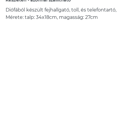
Készleten - azonnal szállítható
Diófából készült fejhallgató, toll, és telefontartó,
Mérete: talp: 34x18cm, magasság: 27cm