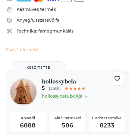
Kézműves termék
Anyag/Összetevő
fa
Technika:
famegmunkálás
Csak 1 elérhető
KÉSZÍTETTE
hollossybela
5
(3581)
›
hollossybela boltja
Követői
Aktív termékei
Eladott termékei
6888
586
8233