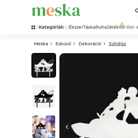
Kategóriák
Ékszer
Táska
Ruha
Játék
Ovi- 
Meska
Esküvő
Dekoráció
Sütidísz