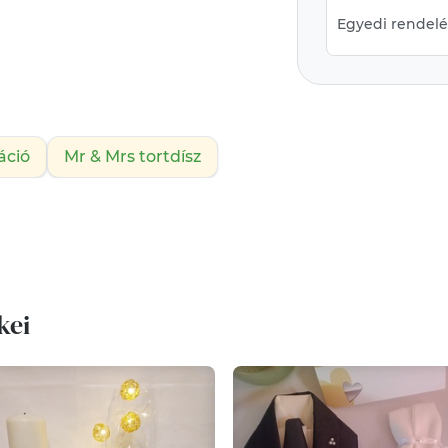
Egyedi rendelés
áció
Mr & Mrs tortdísz
kei