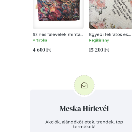
Színes falevelek mintás
Egyedi feliratos és
VÍZÁLLÓ, kosztaszító
mintás díszdoboz,
Artiroka
Regikislany
tolltartó neszesszer,
nyugdíjba vonulásra
szemüvegtok vagy
4 600 Ft
15 200 Ft
mobiltok - SZETT -
Artiroka design
Meska Hírlevél
Akciók, ajándékötletek, trendek, top
termékek!