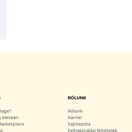
S
RÓLUNK
ntage?
Rólunk
a Meskán
Karrier
arketplace
Sajtószoba
ás
Felhasználási feltételek