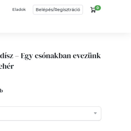
0
Belépés/
Regisztráció
Eladok
adísz – Egy csónakban evezünk
fehér
db