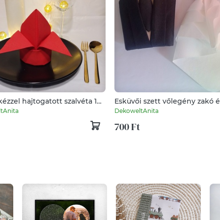
kézzel hajtogatott szalvéta 1
Esküvői szett vőlegény zakó é
ali dekoráció Airlaid Linclass
menyasszonyi ruha nászaján
tAnita
DekoweltAnita
gyszínű és mintás változat
esküvő asztaldísz vendégváró
700 Ft