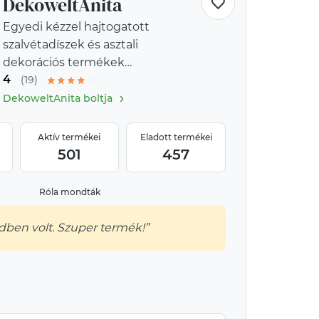
DekoweltAnita
Egyedi kézzel hajtogatott
szalvétadíszek és asztali
dekorációs termékek
4
webshopja
(19)
›
DekoweltAnita boltja
Aktív termékei
Eladott termékei
501
457
Róla mondták
ben volt. Szuper termék!”