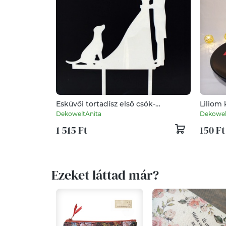
Esküvői tortadísz első csók-
Liliom 
labradorral fekete vagy fehér
db aszt
DekoweltAnita
Dekowel
beszúró
Mank e
1 515 Ft
150 Ft
Ezeket láttad már?