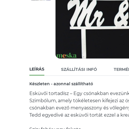
LEÍRÁS
SZÁLLÍTÁSI INFÓ
TERMÉ
Készleten - azonnal szállítható
Esküvői tortadísz – Egy csónakban evezünk
Szimbólum, amely tökéletesen kifejezi az ö
csónakban evező menyasszony és vőlegény
Tedd egyedivé az esküvői tortát ezzel a kreat