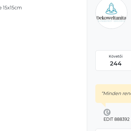
te 15x15cm
Követői
244
“Minden rend
EDIT 888392