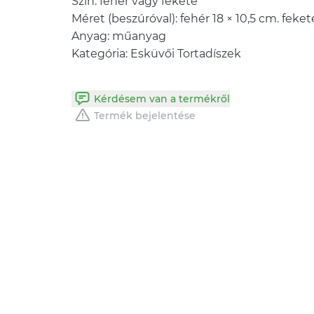
Szín: fehér vagy fekete
Méret (beszúróval): fehér 18 × 10,5 cm. feke
Anyag: műanyag
Kategória: Esküvői Tortadíszek
Kérdésem van a termékről
Termék bejelentése