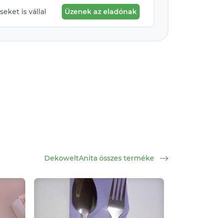
eket is vállal
Üzenek az eladónak
DekoweltAnita összes terméke