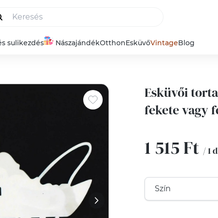
és sulikezdés
Nászajándék
Otthon
Esküvő
Vintage
Blog
Esküvői tort
fekete vagy 
1 515 Ft
/ 1 