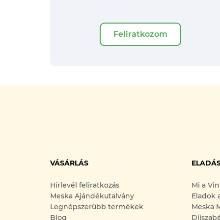
Feliratkozom
VÁSÁRLÁS
ELADÁ
Hírlevél feliratkozás
Mi a Vi
Meska Ajándékutalvány
Eladok 
Legnépszerűbb termékek
Meska M
Blog
Díjszab