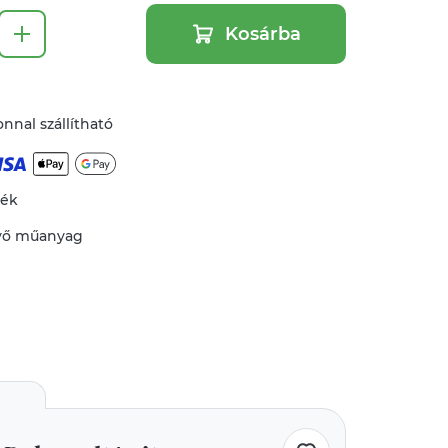
Kosárba
nnal szállítható
mék
vő
műanyag