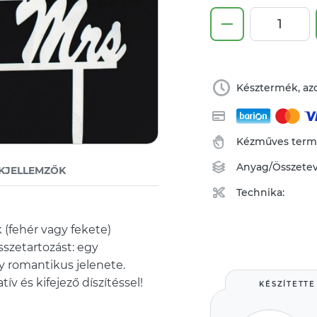
Késztermék, azo
Kézműves ter
Anyag/Összete
KJELLEMZŐK
Technika:
 (fehér vagy fekete)
sszetartozást: egy
 romantikus jelenete.
ív és kifejező díszítéssel!
KÉSZÍTETTE