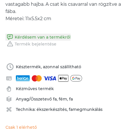
vastagabb hajba. A csat kis csavarral van rögzítve a
fába.
Méretei: 11x5.5x2 cm
Kérdésem van a termékről
Termék bejelentése
Késztermék, azonnal szállítható
Kézműves termék
Anyag/Összetevő
fa
,
fém
,
fa
Technika:
ékszerkészítés
,
famegmunkálás
Csak 1 elérhető