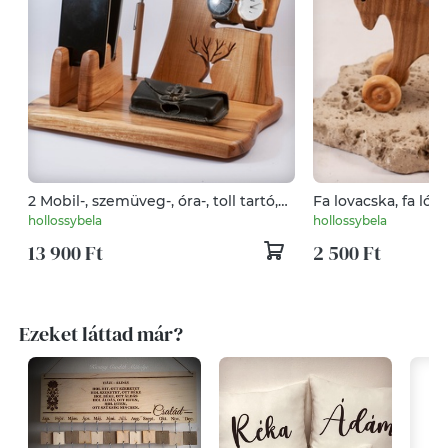
2 Mobil-, szemüveg-, óra-, toll tartó,
Fa lovacska, fa ló
asztali rendező
hollossybela
hollossybela
13 900 Ft
2 500 Ft
Ezeket láttad már?