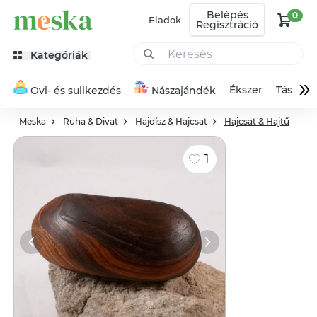
Belépés
0
Eladok
Regisztráció
Kategóriák
»
Ékszer
Táska
Ovi- és sulikezdés
Nászajándék
Meska
Ruha & Divat
Hajdísz & Hajcsat
Hajcsat & Hajtű
1