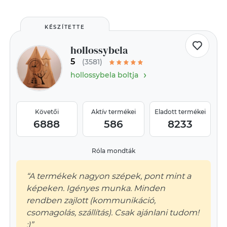
KÉSZÍTETTE
hollossybela
5
(3581)
›
hollossybela boltja
Követői
Aktív termékei
Eladott termékei
6888
586
8233
Róla mondták
“A termékek nagyon szépek, pont mint a
képeken. Igényes munka. Minden
rendben zajlott (kommunikáció,
csomagolás, szállítás). Csak ajánlani tudom!
:)”