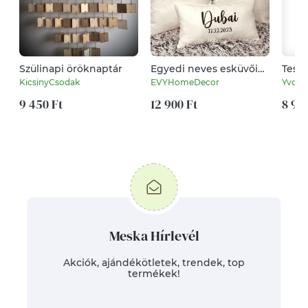
Szülinapi öröknaptár
Egyedi neves esküvői
Testv
nászajándék párna
ásvá
KicsinyCsodak
EVYHomeDecor
Yvonn
szett dátum és nevek,
"glad
9 450 Ft
páros ajándék, esküvői
12 900 Ft
8 99
ajándék huzat + belső
párnák
Meska Hírlevél
Akciók, ajándékötletek, trendek, top
termékek!