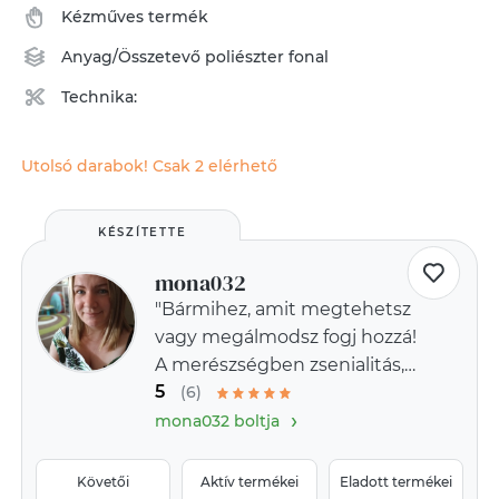
Kézműves termék
Anyag/Összetevő
poliészter fonal
Technika:
Utolsó darabok! Csak 2 elérhető
KÉSZÍTETTE
mona032
"Bármihez, amit megtehetsz
vagy megálmodsz fogj hozzá!
A merészségben zsenialitás,
5
erő és varázslat rejlik.?
(6)
›
(Goethe)
mona032 boltja
Követői
Aktív termékei
Eladott termékei