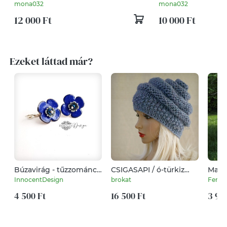
mona032
mona032
12 000 Ft
10 000 Ft
Ezeket láttad már?
Búzavirág - tűzzománc
CSIGASAPI / ó-türkiz
Makra
fülbevaló
vagy "pávakék" - kézzel
InnocentDesign
brokat
Fenyve
kötött gyapjú sapka
4 500 Ft
16 500 Ft
3 90