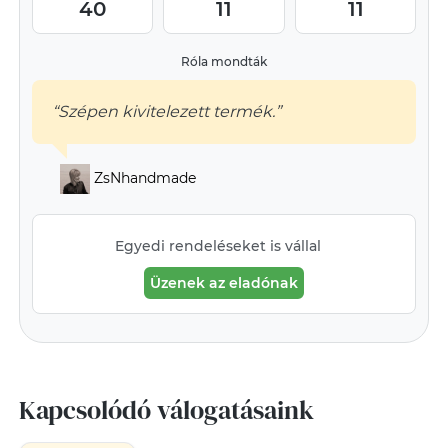
40
11
11
Róla mondták
“Szépen kivitelezett termék.”
ZsNhandmade
Egyedi rendeléseket is vállal
Üzenek az eladónak
Kapcsolódó válogatásaink