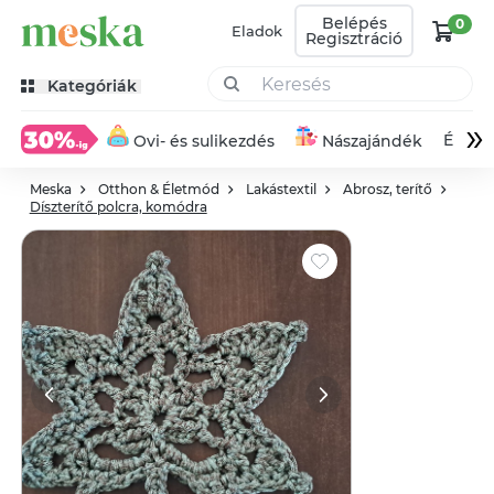
Belépés
0
Eladok
Regisztráció
Kategóriák
»
Éksze
Ovi- és sulikezdés
Nászajándék
Meska
Otthon & Életmód
Lakástextil
Abrosz, terítő
Díszterítő polcra, komódra