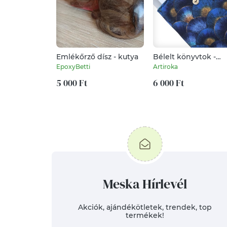
Emlékőrző dísz - kutya
Bélelt könyvtok -
prémium pamutból,
EpoxyBetti
Artiroka
naplemente a
5 000 Ft
hullámok tengerén
6 000 Ft
mintával - Artiroka
design
Meska Hírlevél
Akciók, ajándékötletek, trendek, top
termékek!