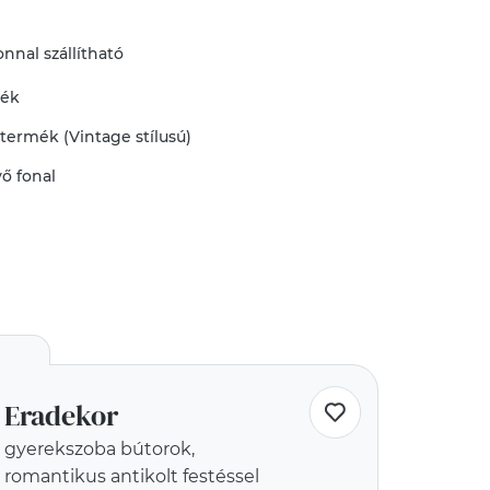
nnal szállítható
mék
 termék (Vintage stílusú)
vő
fonal
Eradekor
gyerekszoba bútorok,
romantikus antikolt festéssel