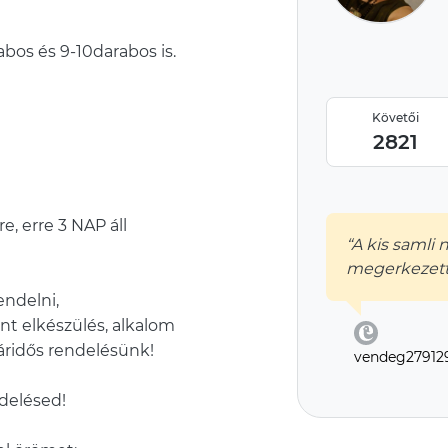
bos és 9-10darabos is.
Követői
2821
e, erre 3 NAP áll
“A kis samli
megerkezett
ndelni,
nt elkészülés, alkalom
ridős rendelésünk!
vendeg27912
ndelésed!