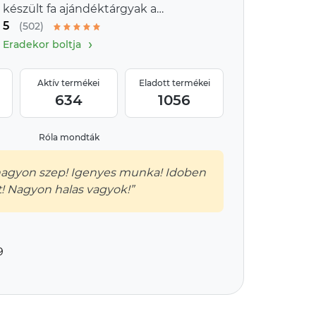
készült fa ajándéktárgyak a
5
provence-i stílus jegyében
(502)
›
Eradekor boltja
Aktív termékei
Eladott termékei
634
1056
Róla mondták
 nagyon szep! Igenyes munka! Idoben
! Nagyon halas vagyok!”
9