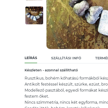
LEÍRÁS
SZÁLLÍTÁSI INFÓ
TERMÉ
Készleten - azonnal szállítható
Rusztikus, bohém kőhatású formákból kész
Antikolt festéssel készült, szürke, ezüst, br
Modellező pasztából, egyedi formákat kész
festem őket.
Nincs szimmetria, nincs két egyforma, min