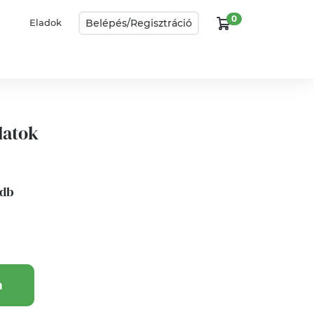
0
Belépés/
Regisztráció
Eladok
latok
 db
a