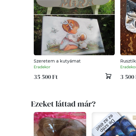
Szeretem a kutyámat
Rusztik
Eradekor
Eradeko
35 500 Ft
3 500 
Ezeket láttad már?