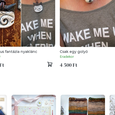
us fantázia nyaklánc
Csak egy golyó
r
Eradekor
Ft
4 500 Ft