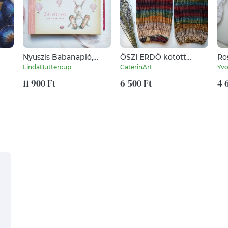
Nyuszis Babanapló,
ŐSZI ERDŐ kötött
Ro
baba könyv,
lábszármelegítő
he
LindaButtercup
CaterinArt
Yv
megérkeztem, babváró
ás
ajándék, nyuszi
11 900 Ft
6 500 Ft
4 