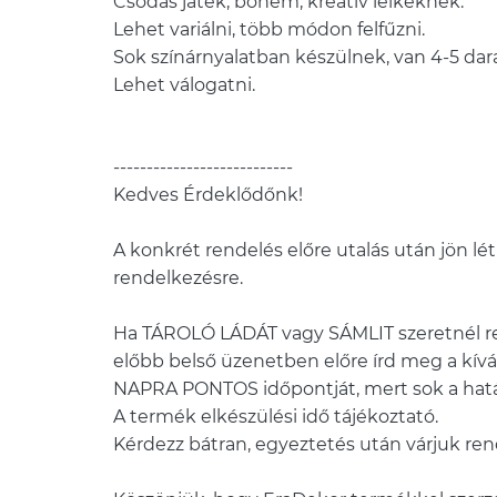
Csodás játék, bohém, kreatív lelkeknek.
Lehet variálni, több módon felfűzni.
Sok színárnyalatban készülnek, van 4-5 dara
---------------------------
Kedves Érdeklődőnk!
A konkrét rendelés előre utalás után jön létr
rendelkezésre.
Ha TÁROLÓ LÁDÁT vagy SÁMLIT szeretnél re
előbb belső üzenetben előre írd meg a kívá
NAPRA PONTOS időpontját, mert sok a hatá
A termék elkészülési idő tájékoztató.
Kérdezz bátran, egyeztetés után várjuk re