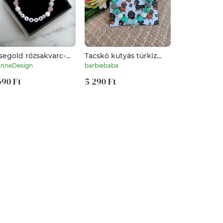
segold rózsakvarc-
Tacskó kutyás türkiz
Menyasszony
gyikristály
karkötő
dobó csoko
onneDesign
barbiebaba
JuditKreativK
ványkarkötő névvel
690 Ft
5 290 Ft
16 000 Ft