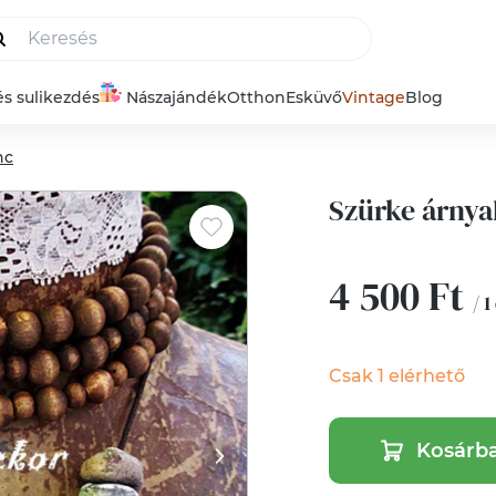
és sulikezdés
Nászajándék
Otthon
Esküvő
Vintage
Blog
nc
Szürke árnya
4 500 Ft
/ 1
Csak 1 elérhető
Kosárb