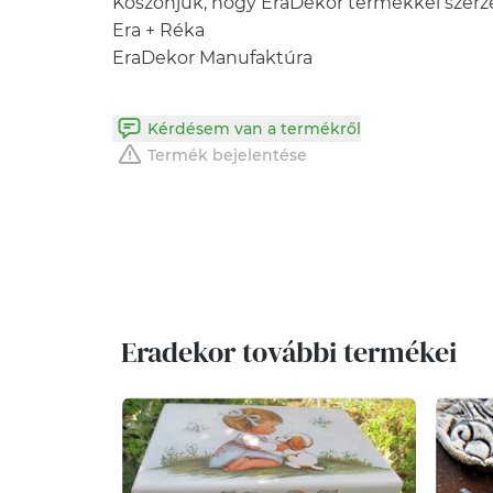
Köszönjük, hogy EraDekor termékkel szerz
Era + Réka
EraDekor Manufaktúra
Kérdésem van a termékről
Termék bejelentése
Eradekor további termékei