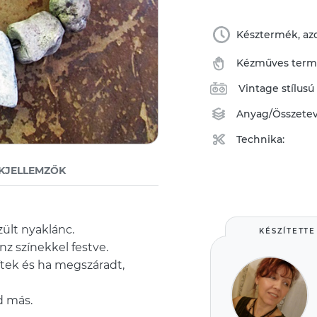
Késztermék, azo
Kézműves ter
Vintage stílusú
Anyag/Összete
Technika:
KJELLEMZŐK
ült nyaklánc.
KÉSZÍTETTE
onz színekkel festve.
ítek és ha megszáradt,
d más.