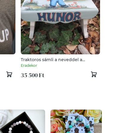
Traktoros sámli a neveddel a
keresztelődre
Eradekor
35 500 Ft