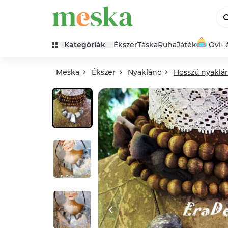
Kategóriák
Ékszer
Táska
Ruha
Játék
Ovi- 
Meska
Ékszer
Nyaklánc
Hosszú nyaklá