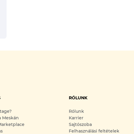
S
RÓLUNK
ntage?
Rólunk
a Meskán
Karrier
arketplace
Sajtószoba
ás
Felhasználási feltételek