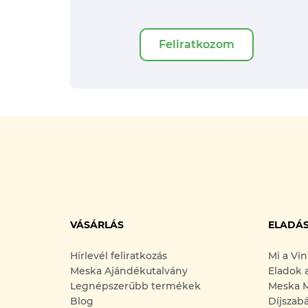
Feliratkozom
VÁSÁRLÁS
ELADÁ
Hírlevél feliratkozás
Mi a Vi
Meska Ajándékutalvány
Eladok 
Legnépszerűbb termékek
Meska M
Blog
Díjszab