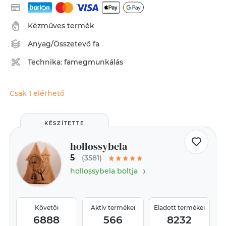
Kézműves termék
Anyag/Összetevő
fa
Technika:
famegmunkálás
Csak 1 elérhető
KÉSZÍTETTE
hollossybela
5
(3581)
›
hollossybela boltja
Követői
Aktív termékei
Eladott termékei
6888
566
8232