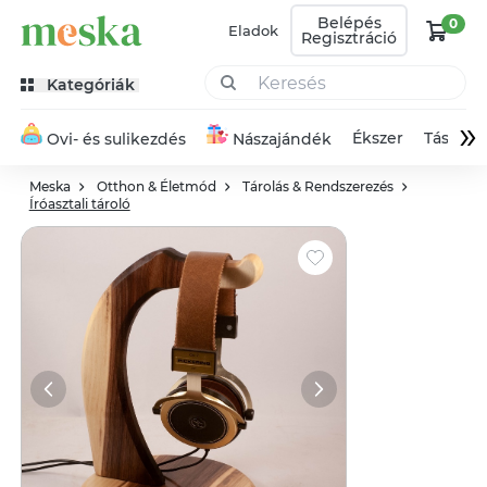
Belépés
0
Eladok
Regisztráció
Kategóriák
»
Ékszer
Táska
Ovi- és sulikezdés
Nászajándék
Meska
Otthon & Életmód
Tárolás & Rendszerezés
Íróasztali tároló