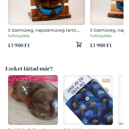
5 Szemüveg, napszemüveg tartó,
5 Szemüveg, naps
tároló, asztali rendező
tároló, asztali ren
hollossybela
hollossybela
13 900 Ft
13 900 Ft
Ezeket láttad már?