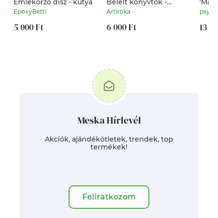
Emlékőrző dísz - kutya
Bélelt könyvtok -
'Mat
prémium pamutból,
feket
EpoxyBetti
Artiroka
psyca
naplemente a
5 000 Ft
hullámok tengerén
6 000 Ft
13 00
mintával - Artiroka
design
Meska Hírlevél
Akciók, ajándékötletek, trendek, top
termékek!
Feliratkozom