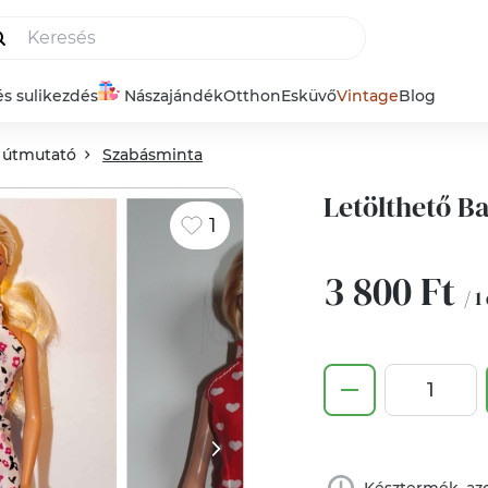
és sulikezdés
Nászajándék
Otthon
Esküvő
Vintage
Blog
 útmutató
Szabásminta
Letölthető B
1
3 800 Ft
/ 1