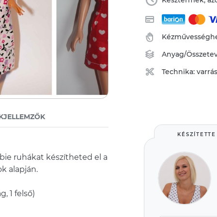
Késztermék, azo
Kézművességhez
Anyag/Összete
Technika:
varrá
KJELLEMZŐK
KÉSZÍTETTE
ie ruhákat készítheted el a
k alapján.
, 1 felső)