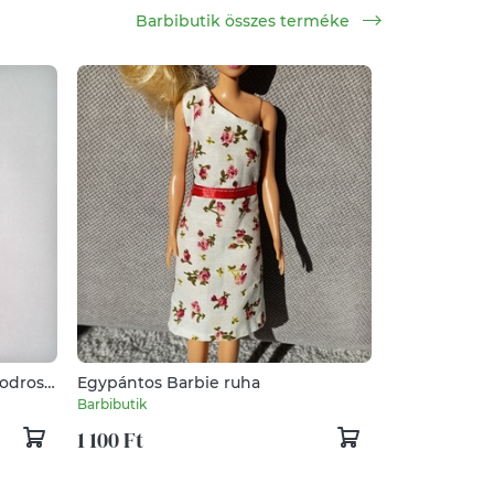
Barbibutik összes terméke
Fodros
Egypántos Barbie ruha
Barbibutik
1 100 Ft