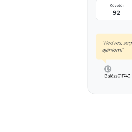
Követői
92
“Kedves, seg
ajánlom!”
Balázs611743