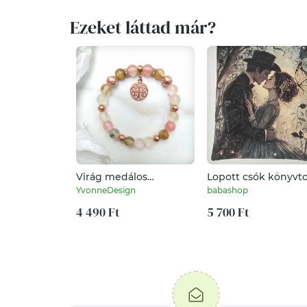
Ezeket láttad már?
Virág medálos
Lopott csók könyvt
rózsaopál kristálykarötő
YvonneDesign
babashop
4 490 Ft
5 700 Ft