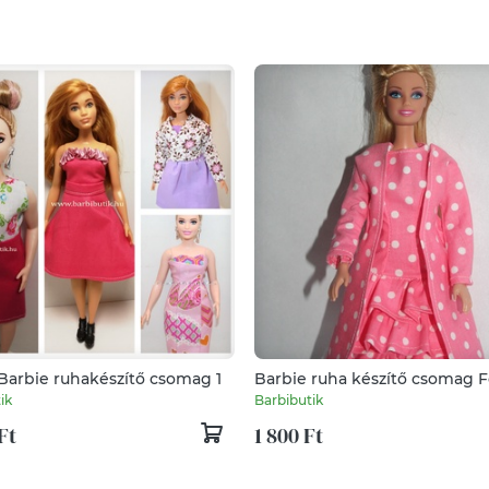
Barbie ruhakészítő csomag 1
Barbie ruha készítő csomag 
ruha és Kabát
ik
Barbibutik
Ft
1 800 Ft