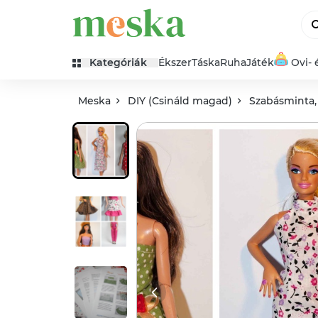
Kategóriák
Ékszer
Táska
Ruha
Játék
Ovi- 
Meska
DIY (Csináld magad)
Szabásminta,