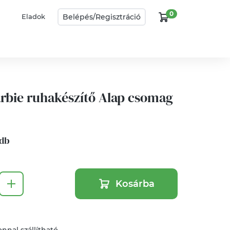
0
Belépés/
Regisztráció
Eladok
arbie ruhakészítő Alap csomag
 db
Kosárba