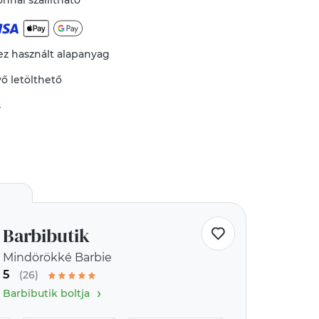
nnal szállítható
 használt alapanyag
vő
letölthető
s
Barbibutik
Mindörökké Barbie
5
(26)
›
Barbibutik boltja