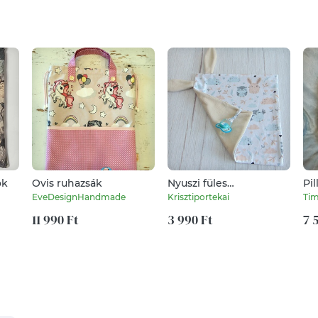
ok
Ovis ruhazsák
Nyuszi füles
Pi
szundikendő / nyuszi és
EveDesignHandmade
Krisztiportekai
Tim
bagoly mintás - bézs
11 990 Ft
3 990 Ft
7 