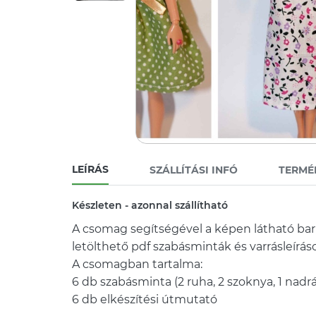
LEÍRÁS
SZÁLLÍTÁSI INFÓ
TERMÉ
Készleten - azonnal szállítható
A csomag segítségével a képen látható barb
letölthető pdf szabásminták és varrásleíráso
A csomagban tartalma:
6 db szabásminta (2 ruha, 2 szoknya, 1 nadrág