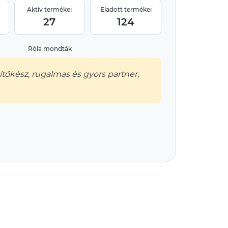
Aktív termékei
Eladott termékei
27
124
Róla mondták
ítőkész, rugalmas és gyors partner,