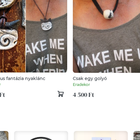
us fantázia nyaklánc
Csak egy golyó
r
Eradekor
Ft
4 500 Ft