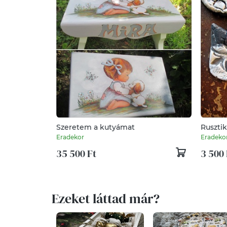
Szeretem a kutyámat
Rusztik
Eradekor
Eradeko
35 500 Ft
3 500 
Ezeket láttad már?