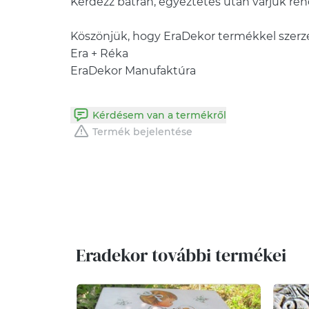
Kérdezz bátran, egyeztetés után várjuk re
Köszönjük, hogy EraDekor termékkel szerz
Era + Réka
EraDekor Manufaktúra
Kérdésem van a termékről
Termék bejelentése
Eradekor további termékei