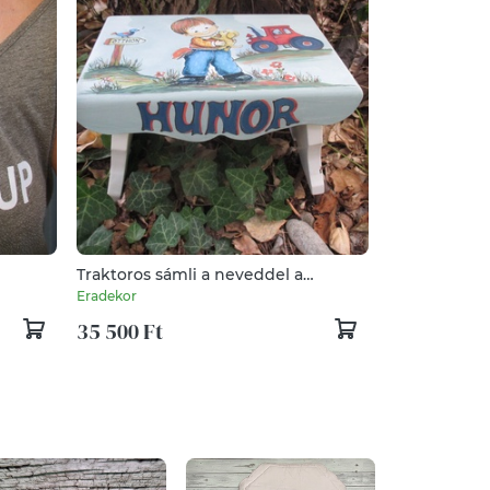
Traktoros sámli a neveddel a
keresztelődre
Eradekor
35 500 Ft