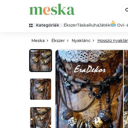
Kategóriák
Ékszer
Táska
Ruha
Játék
Ovi- 
Meska
Ékszer
Nyaklánc
Hosszú nyaklá