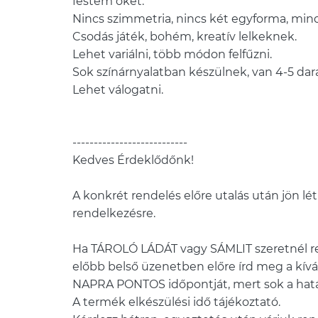
festem őket.
Nincs szimmetria, nincs két egyforma, min
Csodás játék, bohém, kreatív lelkeknek.
Lehet variálni, több módon felfűzni.
Sok színárnyalatban készülnek, van 4-5 dara
---------------------------
Kedves Érdeklődőnk!
A konkrét rendelés előre utalás után jön létr
rendelkezésre.
Ha TÁROLÓ LÁDÁT vagy SÁMLIT szeretnél re
előbb belső üzenetben előre írd meg a kívá
NAPRA PONTOS időpontját, mert sok a hatá
A termék elkészülési idő tájékoztató.