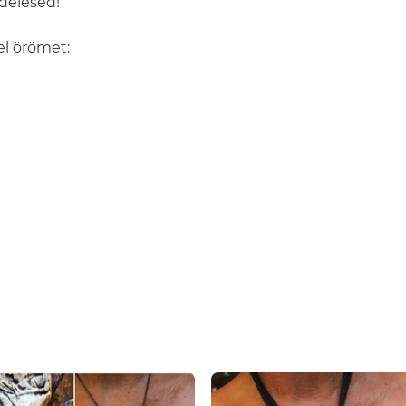
ndelésed!
el örömet: