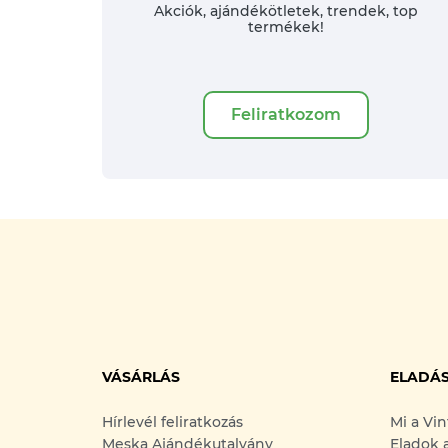
Akciók, ajándékötletek, trendek, top
termékek!
Feliratkozom
VÁSÁRLÁS
ELADÁ
Hírlevél feliratkozás
Mi a Vi
Meska Ajándékutalvány
Eladok 