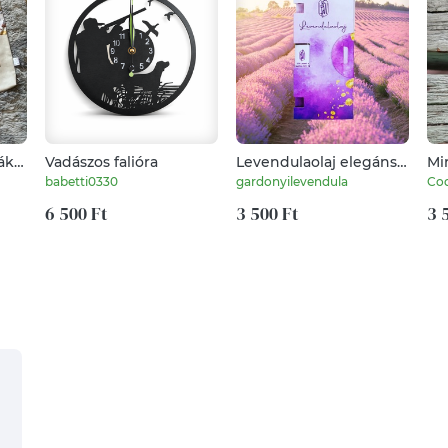
ák
Vadászos falióra
Levendulaolaj elegáns
Min
golyós üvegcsében
ne
babetti0330
gardonyilevendula
Co
6 500 Ft
3 500 Ft
3 