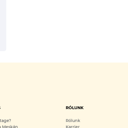
S
RÓLUNK
ntage?
Rólunk
a Meskán
Karrier