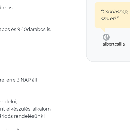
d más.
“Csodaszép, 
szereti.”
bos és 9-10darabos is.
albertcsilla
e, erre 3 NAP áll
ndelni,
nt elkészülés, alkalom
ridős rendelésünk!