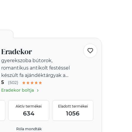
Eradekor
gyerekszoba bútorok,
romantikus antikolt festéssel
készült fa ajándéktárgyak a
5
provence-i stílus jegyében
(502)
›
Eradekor boltja
Aktív termékei
Eladott termékei
634
1056
Róla mondták