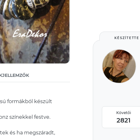
KÉSZÍTETTE
KJELLEMZŐK
ású formákból készült
Követői
ronz színekkel festve.
2821
ítek és ha megszáradt,