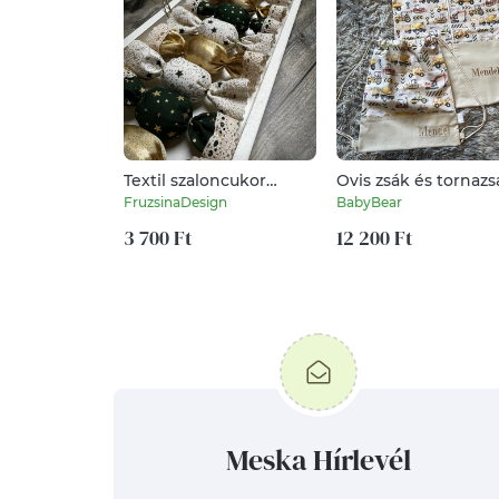
Textil szaloncukor
Ovis zsák és tornazs
/szett: 10 db/
szett
FruzsinaDesign
BabyBear
3 700 Ft
12 200 Ft
Meska Hírlevél