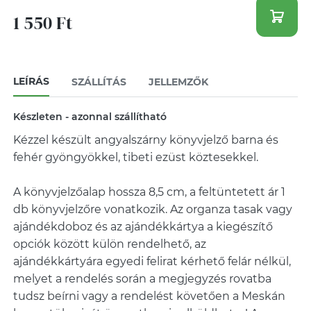
1 550 Ft
LEÍRÁS
SZÁLLÍTÁS
JELLEMZŐK
Készleten - azonnal szállítható
Kézzel készült angyalszárny könyvjelző barna és
fehér gyöngyökkel, tibeti ezüst köztesekkel.
A könyvjelzőalap hossza 8,5 cm, a feltüntetett ár 1
db könyvjelzőre vonatkozik. Az organza tasak vagy
ajándékdoboz és az ajándékkártya a kiegészítő
opciók között külön rendelhető, az
ajándékkártyára egyedi felirat kérhető felár nélkül,
melyet a rendelés során a megjegyzés rovatba
tudsz beírni vagy a rendelést követően a Meskán