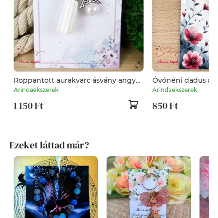
Roppantott aurakvarc ásvány angyal
Óvónéni dadus aj
fehér bojttal virággal kulcstartó
sötétké angyal kul
Arindaekszerek
Arindaekszerek
táskadísz pedagógusnapra
ajándékkártyával v
1 150 Ft
850 Ft
medállal szív angy
Ezeket láttad már?