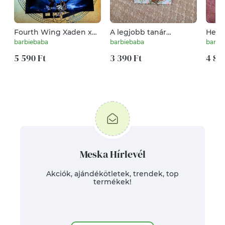
Fourth Wing Xaden x
A legjobb tanár
Hegyi
Sgaeyl karkötő
rózsakvarc kulcstartó
kulcs
barbiebaba
barbiebaba
barbi
5 590 Ft
3 390 Ft
4 89
Meska Hírlevél
Akciók, ajándékötletek, trendek, top
termékek!