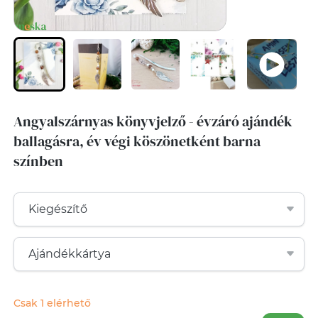
Angyalszárnyas könyvjelző - évzáró ajándék
ballagásra, év végi köszönetként barna
színben
Csak 1 elérhető