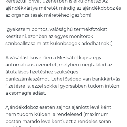
keresztül, privát üzenetben is elküldhetsz! Az
ajándékkártya méretét mindig az ajándékdoboz és
az organza tasak méretéhez igazítom!
Igyekszem pontos, valósághű termékfotókat
készíteni, azonban az egyes monitorok
színbeállítása miatt különbségek adódhatnak :)
A vásárlást követően a Meskától kapsz egy
automatikus üzenetet, melyben megtalálod az
átutalásos fizetéshez szükséges
bankszámlaszámot. Lehetőséged van bankkártyás
fizetésre is, ezzel sokkal gyorsabban tudom intézni
a csomagfeladást.
Ajándékdoboz esetén sajnos ajánlott levélként
nem tudom küldeni a rendelésed (maximum
postán maradó levélként), ezt a rendelés során