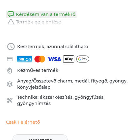
Kérdésem van a termékről
Termék bejelentése
Késztermék, azonnal szállítható
Kézműves termék
Anyag/Összetevő
charm
,
medál
,
fityegő
,
gyöngy
,
könyvjelzőalap
Technika:
ékszerkészítés
,
gyöngyfűzés,
gyöngyhímzés
Csak 1 elérhető