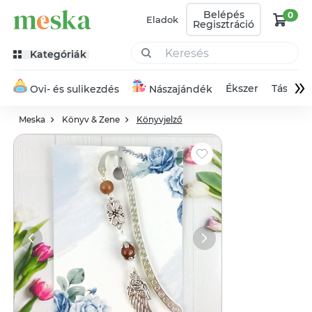
Belépés
0
Eladok
Regisztráció
Kategóriák
»
Ékszer
Táska
Ovi- és sulikezdés
Nászajándék
Meska
Könyv & Zene
Könyvjelző