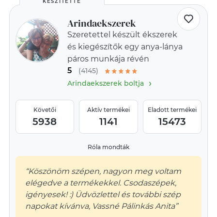
KÉSZÍTETTE
Arindaekszerek
Szeretettel készült ékszerek
és kiegészítők egy anya-lánya
páros munkája révén
5
(4145)
›
Arindaekszerek boltja
Követői
Aktív termékei
Eladott termékei
5938
1141
15473
Róla mondták
“Köszönöm szépen, nagyon meg voltam
elégedve a termékekkel. Csodaszépek,
igényesek! :) Üdvözlettel és további szép
napokat kívánva, Vassné Pálinkás Anita”