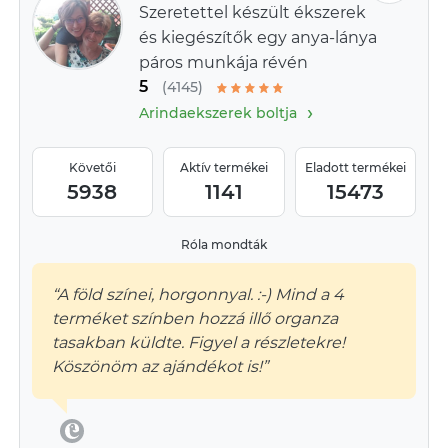
Szeretettel készült ékszerek
és kiegészítők egy anya-lánya
páros munkája révén
5
(4145)
›
Arindaekszerek boltja
Követői
Aktív termékei
Eladott termékei
5938
1141
15473
Róla mondták
“A föld színei, horgonnyal. :-) Mind a 4
terméket színben hozzá illő organza
tasakban küldte. Figyel a részletekre!
Köszönöm az ajándékot is!”