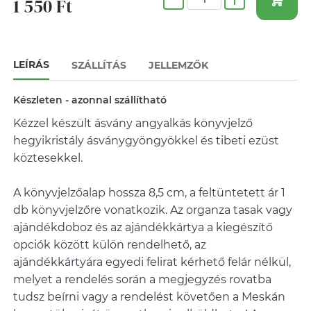
1 550 Ft
LEÍRÁS
SZÁLLÍTÁS
JELLEMZŐK
Készleten - azonnal szállítható
Kézzel készült ásvány angyalkás könyvjelző
hegyikristály ásványgyöngyökkel és tibeti ezüst
köztesekkel.
A könyvjelzőalap hossza 8,5 cm, a feltüntetett ár 1
db könyvjelzőre vonatkozik. Az organza tasak vagy
ajándékdoboz és az ajándékkártya a kiegészítő
opciók között külön rendelhető, az
ajándékkártyára egyedi felirat kérhető felár nélkül,
melyet a rendelés során a megjegyzés rovatba
tudsz beírni vagy a rendelést követően a Meskán