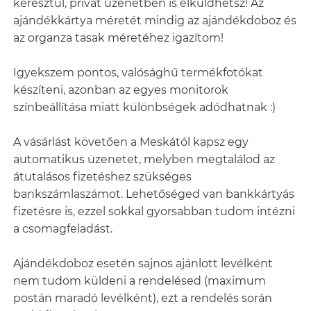
keresztül, privát üzenetben is elküldhetsz! Az
ajándékkártya méretét mindig az ajándékdoboz és
az organza tasak méretéhez igazítom!
Igyekszem pontos, valósághű termékfotókat
készíteni, azonban az egyes monitorok
színbeállítása miatt különbségek adódhatnak :)
A vásárlást követően a Meskától kapsz egy
automatikus üzenetet, melyben megtalálod az
átutalásos fizetéshez szükséges
bankszámlaszámot. Lehetőséged van bankkártyás
fizetésre is, ezzel sokkal gyorsabban tudom intézni
a csomagfeladást.
Ajándékdoboz esetén sajnos ajánlott levélként
nem tudom küldeni a rendelésed (maximum
postán maradó levélként), ezt a rendelés során