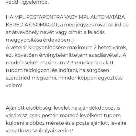
vedd figyelembe.
HA MPL POSTAPONTRA VAGY MPL AUTOMATÁBA
KÉRED A CSOMAGOT, a megjegyzés rovatba írd be
az átvevőhely nevét vagy címét a feladás
meggyorsítása érdekében :)
A vételár kiegyenlítésére maximum 2 hetet várok,
ezt követően érvényteleníttetem az adásvételt. A
rendeléseket maximum 2-3 munkanap alatt
tudom feldolgozni és indítani, ha sürgősen
szeretnéd megtenni, mindenképpen egyeztess
Ajánlott elsőbbségi levelet ha ajándékdobozt is
vásárolsz, csak postán maradó levélként tudom
küldeni a doboz mérete és a posta ajánlott levélre