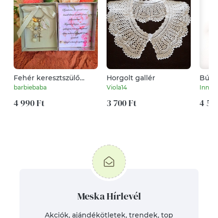
Fehér keresztszülő
Horgolt gallér
Búza
dobozos felkérő
fülbe
barbiebaba
Viola14
Innoc
4 990 Ft
3 700 Ft
4 50
Meska Hírlevél
Akciók, ajándékötletek, trendek, top