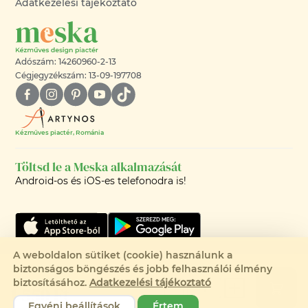
Adatkezelési tájékoztató
Adószám: 14260960-2-13
Cégjegyzékszám: 13-09-197708
Kézműves piactér, Románia
Töltsd le a Meska alkalmazását
Android-os és iOS-es telefonodra is!
A weboldalon sütiket (cookie) használunk a
biztonságos böngészés és jobb felhasználói élmény
©2008-2026 - MESKA.HU -
biztosításához.
Adatkezelési tájékoztató
1 550 Ft
MINDEN JOG FENNTARTVA!
Egyéni beállítások
Értem