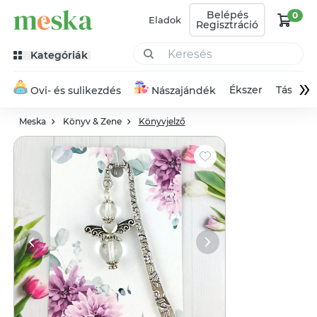
Belépés
0
Eladok
Regisztráció
Kategóriák
»
Ékszer
Táska
Ovi- és sulikezdés
Nászajándék
Meska
Könyv & Zene
Könyvjelző