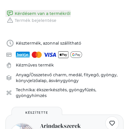
Kérdésem van a termékről
Termék bejelentése
Késztermék, azonnal szállítható
Kézműves termék
Anyag/Összetevő
charm
,
medál
,
fityegő
,
gyöngy
,
könyvjelzőalap
,
ásványgyöngy
Technika:
ékszerkészítés
,
gyöngyfűzés,
gyöngyhímzés
KÉSZÍTETTE
Arindaekszerek