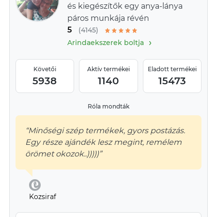
és kiegészítők egy anya-lánya
páros munkája révén
5
(4145)
›
Arindaekszerek boltja
Követői
Aktív termékei
Eladott termékei
5938
1140
15473
Róla mondták
“Minőségi szép termékek, gyors postázás.
Egy része ajándék lesz megint, remélem
örömet okozok..)))))”
Kozsiraf