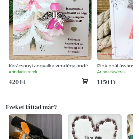
Karácsonyi angyalka vendégajándék
Pink opál ásvány a
fodrásznak
bojttal virággal ku
Arindaekszerek
Arindaekszerek
pedagógusnapra é
420 Ft
1 150 Ft
Ezeket láttad már?