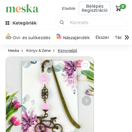
Belépés
0
Eladok
Regisztráció
Kategóriák
»
Ékszer
Táska
Ovi- és sulikezdés
Nászajándék
Meska
Könyv & Zene
Könyvjelző