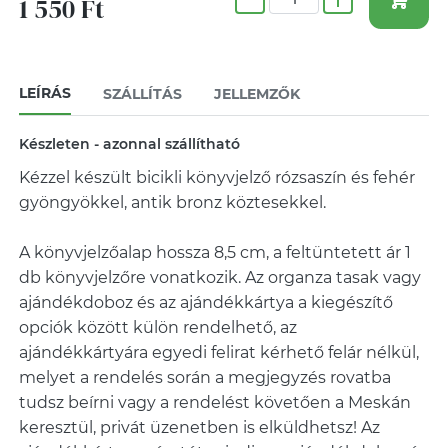
1 550 Ft
LEÍRÁS
SZÁLLÍTÁS
JELLEMZŐK
Készleten - azonnal szállítható
Kézzel készült bicikli könyvjelző rózsaszín és fehér
gyöngyökkel, antik bronz köztesekkel.
A könyvjelzőalap hossza 8,5 cm, a feltüntetett ár 1
db könyvjelzőre vonatkozik. Az organza tasak vagy
ajándékdoboz és az ajándékkártya a kiegészítő
opciók között külön rendelhető, az
ajándékkártyára egyedi felirat kérhető felár nélkül,
melyet a rendelés során a megjegyzés rovatba
tudsz beírni vagy a rendelést követően a Meskán
keresztül, privát üzenetben is elküldhetsz! Az