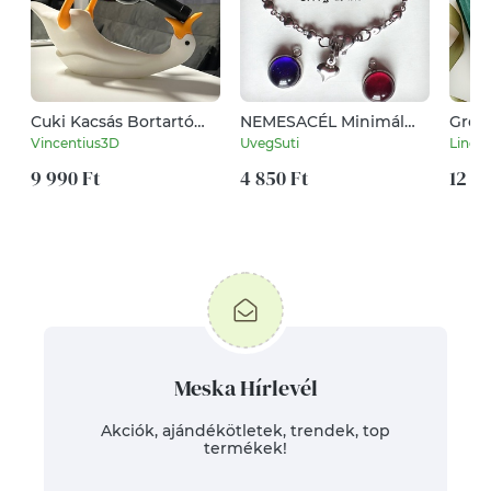
Cuki Kacsás Bortartó
NEMESACÉL Minimál
Gree
konyhai dekoráció
sötét piros kèk
Eskü
Vincentius3D
UvegSuti
Linda
szìvecskés nemesacél
Vend
9 990 Ft
karkötő üvegékszer
4 850 Ft
Eskü
12 5
valentin napra
zöld 
term
Meska Hírlevél
Akciók, ajándékötletek, trendek, top
termékek!