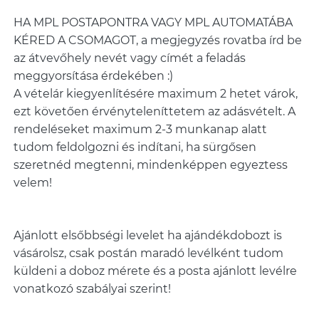
HA MPL POSTAPONTRA VAGY MPL AUTOMATÁBA
KÉRED A CSOMAGOT, a megjegyzés rovatba írd be
az átvevőhely nevét vagy címét a feladás
meggyorsítása érdekében :)
A vételár kiegyenlítésére maximum 2 hetet várok,
ezt követően érvényteleníttetem az adásvételt. A
rendeléseket maximum 2-3 munkanap alatt
tudom feldolgozni és indítani, ha sürgősen
szeretnéd megtenni, mindenképpen egyeztess
Ajánlott elsőbbségi levelet ha ajándékdobozt is
vásárolsz, csak postán maradó levélként tudom
küldeni a doboz mérete és a posta ajánlott levélre