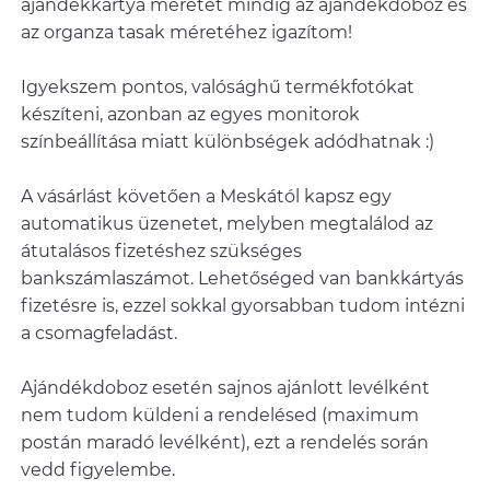
ajándékkártya méretét mindig az ajándékdoboz és
az organza tasak méretéhez igazítom!
Igyekszem pontos, valósághű termékfotókat
készíteni, azonban az egyes monitorok
színbeállítása miatt különbségek adódhatnak :)
A vásárlást követően a Meskától kapsz egy
automatikus üzenetet, melyben megtalálod az
átutalásos fizetéshez szükséges
bankszámlaszámot. Lehetőséged van bankkártyás
fizetésre is, ezzel sokkal gyorsabban tudom intézni
a csomagfeladást.
Ajándékdoboz esetén sajnos ajánlott levélként
nem tudom küldeni a rendelésed (maximum
postán maradó levélként), ezt a rendelés során
vedd figyelembe.