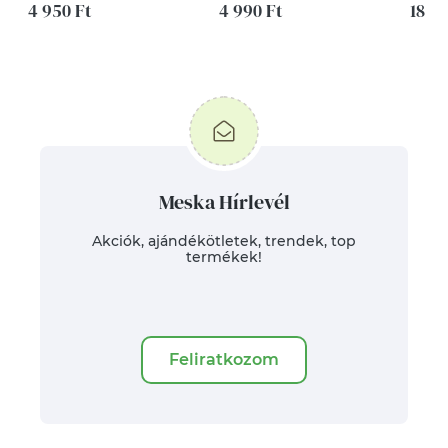
4 950 Ft
4 990 Ft
gomb
18 50
Meska Hírlevél
Akciók, ajándékötletek, trendek, top
termékek!
Feliratkozom