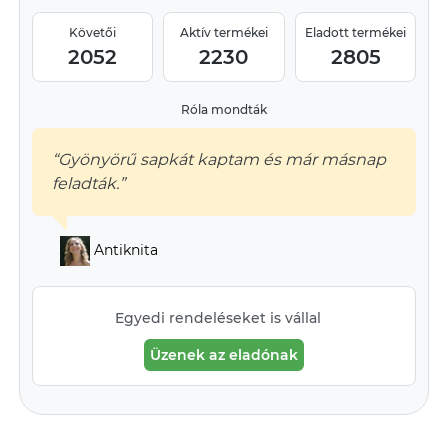
Követői
Aktív termékei
Eladott termékei
2052
2230
2805
Róla mondták
“Gyönyörű sapkát kaptam és már másnap
feladták.”
Antiknita
Egyedi rendeléseket is vállal
Üzenek az eladónak