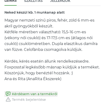
LEÍRÁS
SZÁLLÍTÁS
JELLEMZŐK
Neked készül kb. 1 munkanap alatt
Magyar nemzeti színű piros, fehér, zöld 6 mm-es
akril gyöngyökből készült.
Kétféle méretben választható: 15,5-16 cm-es
(vékony női csukló) és 17-17,5 cm-es (átlagos női
csukló) csuklóméretben. Dupla elasztikus damilra
van fűzve. Celofánba csomagolva küldjük.
Kérdés, kérés esetén állunk rendelkezésedre.
Foxposstal legkésőbb másnap küldjük a terméket.
Köszönjük, hogy benéztél hozzánk. :)
Ana és Rita (AnaRita Ékszerek)
Kérdésem van a termékről
Termék bejelentése