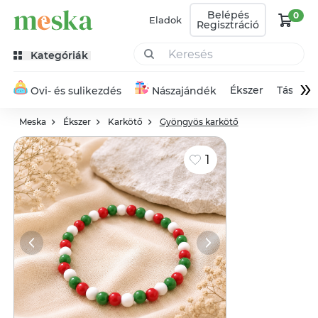
Belépés
0
Eladok
Regisztráció
Kategóriák
»
Ékszer
Táska
Ovi- és sulikezdés
Nászajándék
Meska
Ékszer
Karkötő
Gyöngyös karkötő
1