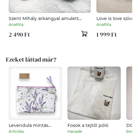
Szent Mihály arkangyal amulett
Love is love szivá
medál talizmán nemesacél kapcsos
Üveglencsés Táska
AnaRita
AnaRita
láncon
Táskaakasztó 5667
2 490 Ft
1 999 Ft
Ezeket láttad már?
Levendula mintás
Fosok a tejtől póló
DORA 
nagyméretű neszesszer
extra
Artiroka
Hanade
broka
kötö