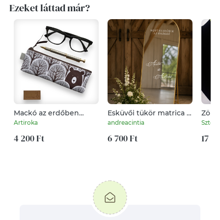
Ezeket láttad már?
Mackó az erdőben
Esküvői tükör matrica -
Zöld 
mintás tolltartó
személyre szabható
tiffa
Artiroka
andreacintia
Sztella
neszesszer,
felirattal
szemüvegtok - Artiroka
4 200 Ft
6 700 Ft
17 00
design