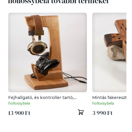
hollossybela további termékei
Fejhallgató, és kontroller tartó,
Mintás fakereszt, f
asztali rendező
hollossybela
hollossybela
13 900 Ft
3 990 Ft