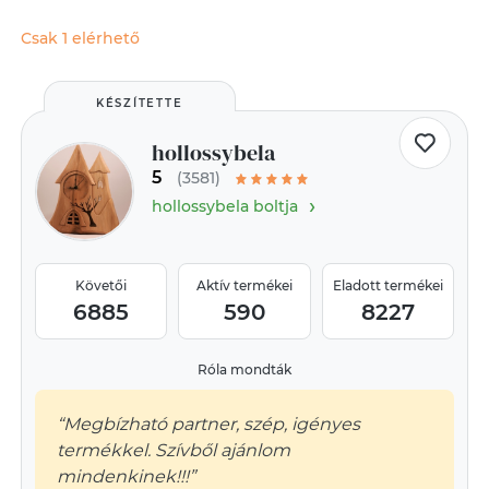
Csak 1 elérhető
KÉSZÍTETTE
hollossybela
5
(3581)
›
hollossybela boltja
Követői
Aktív termékei
Eladott termékei
6885
590
8227
Róla mondták
“Megbízható partner, szép, igényes
termékkel. Szívből ajánlom
mindenkinek!!!”