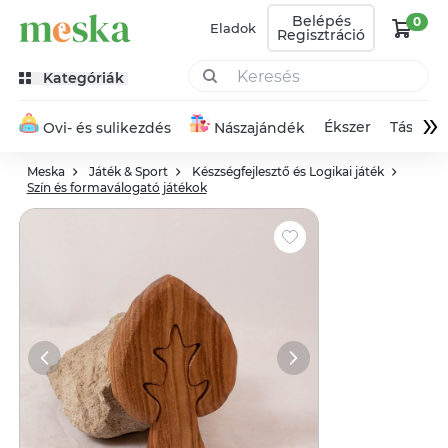
Belépés
0
Eladok
Regisztráció
Kategóriák
»
Ékszer
Táska
Ovi- és sulikezdés
Nászajándék
Meska
Játék & Sport
Készségfejlesztő és Logikai játék
Szín és formaválogató játékok