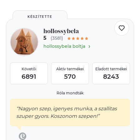
KÉSZÍTETTE
hollossybela
5
(3581)
›
hollossybela boltja
Követői
Aktív termékei
Eladott termékei
6891
570
8243
Róla mondták
“Nagyon szep, igenyes munka, a szallitas
szuper gyors. Koszonom szepen!”