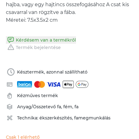
hajba, vagy egy hajtincs összefogásához A csat kis
csavarral van rögzítve a fába.
Méretei: 7.5x3.5x2 cm
Kérdésem van a termékről
Termék bejelentése
Késztermék, azonnal szállítható
Kézműves termék
Anyag/Összetevő
fa
,
fém
,
fa
Technika:
ékszerkészítés
,
famegmunkálás
Csak 1 elérhető