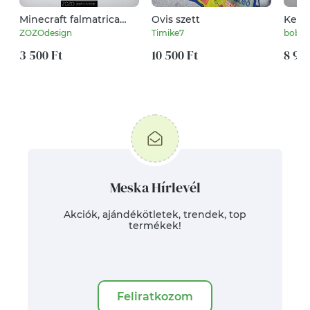
Minecraft falmatrica
Ovis szett
Kend
egyedi névvel - gamer
fejke
ZOZOdesign
Timike7
bobyt
névre szóló fali
virá
dekoráció
3 500 Ft
10 500 Ft
kendő
8 99
- da
idejé
Meska Hírlevél
Akciók, ajándékötletek, trendek, top
termékek!
Feliratkozom