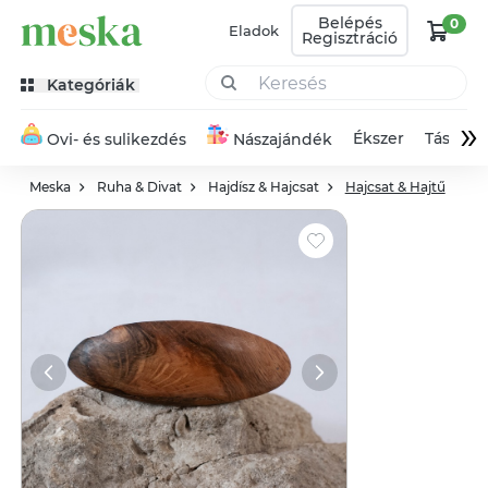
Belépés
0
Eladok
Regisztráció
Kategóriák
»
Ékszer
Táska
Ovi- és sulikezdés
Nászajándék
Meska
Ruha & Divat
Hajdísz & Hajcsat
Hajcsat & Hajtű