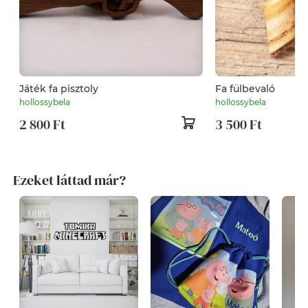
Játék fa pisztoly
Fa fülbevaló
hollossybela
hollossybela
2 800 Ft
3 500 Ft
Ezeket láttad már?