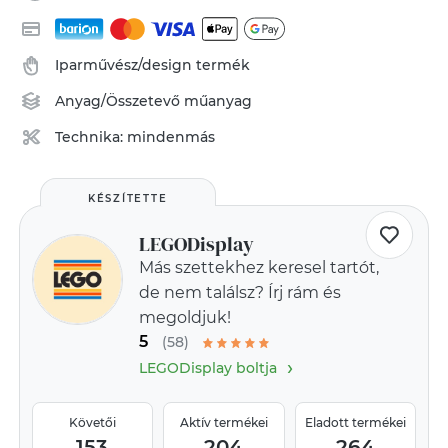
Iparművész/design termék
Anyag/Összetevő
műanyag
Technika:
mindenmás
KÉSZÍTETTE
LEGODisplay
Más szettekhez keresel tartót,
de nem találsz? Írj rám és
megoldjuk!
5
(58)
›
LEGODisplay boltja
Követői
Aktív termékei
Eladott termékei
153
204
264