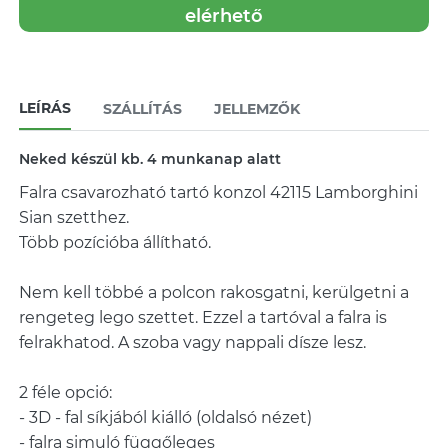
elérhető
LEÍRÁS
SZÁLLÍTÁS
JELLEMZŐK
Neked készül kb. 4 munkanap alatt
Falra csavarozható tartó konzol 42115 Lamborghini
Sian szetthez.
Több pozícióba állítható.
Nem kell többé a polcon rakosgatni, kerülgetni a
rengeteg lego szettet. Ezzel a tartóval a falra is
felrakhatod. A szoba vagy nappali dísze lesz.
2 féle opció:
- 3D - fal síkjából kiálló (oldalsó nézet)
- falra simuló függőleges