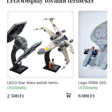
LEGODisplay további termékei
LEGO Star Wars asztali tartó
Lego 10356 USS Ente
állványok névtáblával és figura
konzol [GeckoBric
LEGODisplay
LEGODisplay
tartóval
2 500 Ft
8 000 Ft