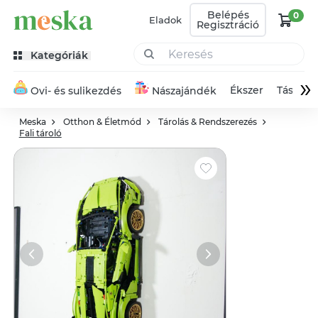
Belépés
0
Eladok
Regisztráció
Kategóriák
»
Ékszer
Táska
Ovi- és sulikezdés
Nászajándék
Meska
Otthon & Életmód
Tárolás & Rendszerezés
Fali tároló